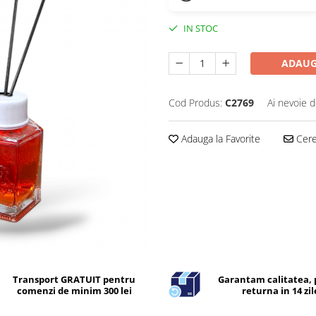
IN STOC
ADAUG
Cod Produs:
C2769
Ai nevoie d
Adauga la Favorite
Cere 
Transport GRATUIT pentru
Garantam calitatea, 
comenzi de minim 300 lei
returna in 14 zil