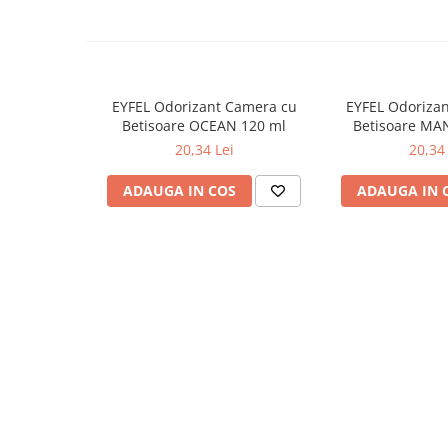
Odorizante
Odorizante
Aer Conditionat
Baie
EYFEL Odorizant Camera cu
EYFEL Odoriza
Betisoare OCEAN 120 ml
Betisoare MA
Camera
20,34 Lei
20,34 
Lumanari Parfumate
ADAUGA IN COS
ADAUGA IN 
Masina
Deodorante & Parfumuri
Deodorante & Parfumuri
Parfumuri
Roll-on
Spray
Stick
Casete cadou
Casete cadou