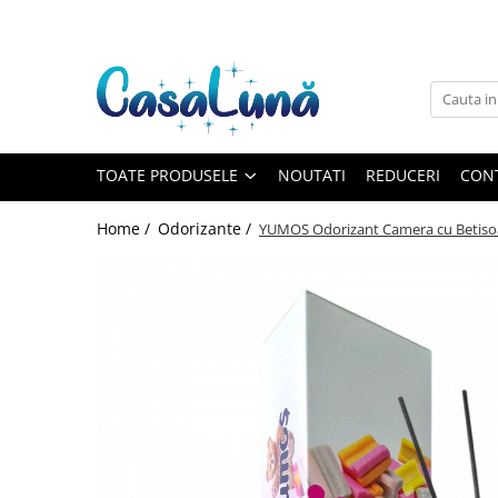
Toate Produsele
Gamma D'ORO
Gamma D'ORO
Gamma D'ORO Odorizant Cu
TOATE PRODUSELE
NOUTATI
REDUCERI
CON
Betisoare 120 ml
EYFEL
Home /
Odorizante /
YUMOS Odorizant Camera cu Betis
EYFEL
EYFEL Odorizant Auto 10 ml
EYFEL Odorizant Camera cu
Betisoare 120 ml
EYFEL Spray Odorizant 400 ml
LORIS
LORIS
LORIS Odorizant cu Betisoare 120
ml