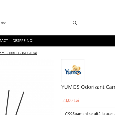
TACT
DESPRE NOI
oare BUBBLE GUM 120 ml
YUMOS Odorizant Cam
23,00 Lei
25
oameni se uită la aces