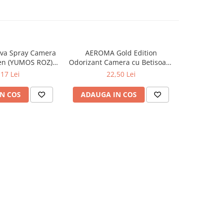
va Spray Camera
AEROMA Gold Edition
EYFEL Od
en (YUMOS ROZ)
Odorizant Camera cu Betisoare
Betisoare
60 ml
Intense Vibe 125 ml
Ta
,17 Lei
22,50 Lei
N COS
ADAUGA IN COS
ADAUG