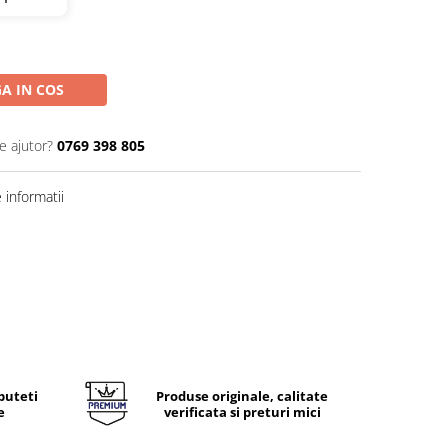
A IN COS
e ajutor?
0769 398 805
informatii
puteti
Produse originale, calitate
e
verificata si preturi mici