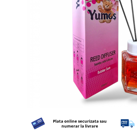
Detergent Rufe
Detergent Rufe
Anticalcar
Apret & solutii speciale
Balsam rufe
Detergent lichid
Detergent pudra
Inalbitor
Parfum de rufe
Solutie de intretinere textile
Solutii de scos pete
Tablete & Capsule
Produse Dezinfectante-
Antibacteriene
Plata online securizata sau
numerar la livrare
Produse de uz casnic
Produse de uz casnic