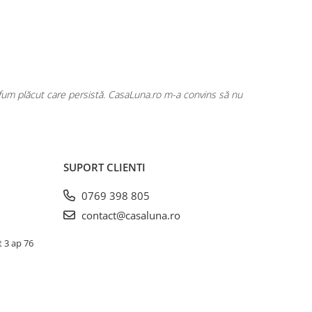
rfum plăcut care persistă. CasaLuna.ro m-a convins să nu
Cumpăr fre
SUPORT CLIENTI
0769 398 805
contact@casaluna.ro
t 3 ap 76