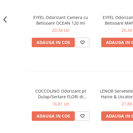
Gel de dus
Igiena orala
EYFEL Odorizant Camera cu
EYFEL Odoriza
Ingrijire intima
Betisoare OCEAN 120 ml
Betisoare MA
20,34 Lei
20,34 
Lotiune de corp
Produse pentru ras
ADAUGA IN COS
ADAUGA IN 
Sapunuri
Spuma de baie
Ingrijirea parului
Balsam de par
Fixativ si spuma de par
Masca & Gel de par
COCCOLINO Odorizant pt
LENOR Servetele
Sampon
Dulap/Sertare FLORI di
Haine & Uscato
Vopsea de par
PRIMAVERA 3 buc
AWAKENING
18,81 Lei
21,86 
Servetele Umede & Uscate
ADAUGA IN COS
ADAUGA IN 
Ingrijire copii
Ingrijire copii
Cosmetice copii