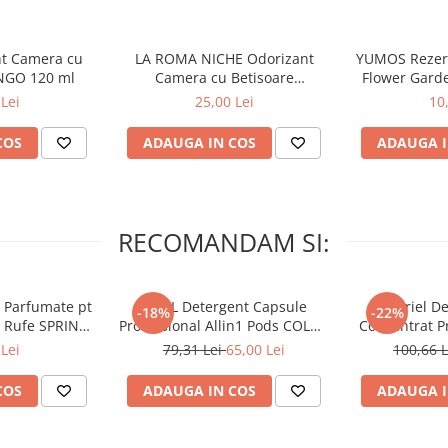
nt Camera cu
LA ROMA NICHE Odorizant
YUMOS Rezer
NGO 120 ml
Camera cu Betisoare
Flower Gard
MADEMOSELLE 120 ml
2
Lei
25,00 Lei
10
COS
ADAUGA IN COS
ADAUGA I
RECOMANDAM SI:
 Parfumate pt
ARIEL Detergent Capsule
A+ Ariel De
-18%
-22%
r Rufe SPRING
Professional Allin1 Pods COLOR
Concentrat Pr
 34 buc
60 buc
4.62 L (
Lei
79,31 Lei
65,00 Lei
100,66 
COS
ADAUGA IN COS
ADAUGA I