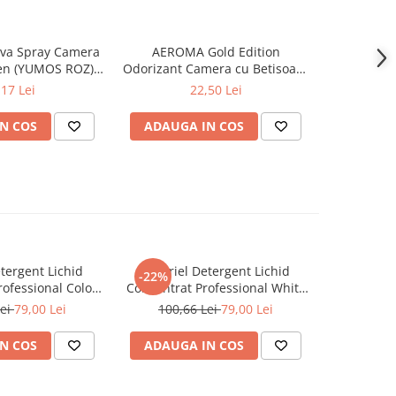
va Spray Camera
AEROMA Gold Edition
EYFEL Od
en (YUMOS ROZ)
Odorizant Camera cu Betisoare
Betisoare
60 ml
Intense Vibe 125 ml
Ta
,17 Lei
22,50 Lei
N COS
ADAUGA IN COS
ADAUG
tergent Lichid
A+ Ariel Detergent Lichid
LENOR D
-22%
-30%
ofessional Color
Concentrat Professional White
Allin1 PO
102 Spalari)
4.62 L (102 Spalari)
Awak
Lei
79,00 Lei
100,66 Lei
79,00 Lei
66,0
N COS
ADAUGA IN COS
ADAUG