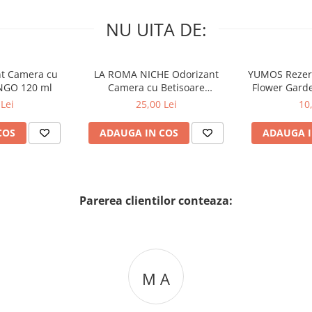
NU UITA DE:
nt Camera cu
LA ROMA NICHE Odorizant
YUMOS Rezer
NGO 120 ml
Camera cu Betisoare
Flower Gard
MADEMOSELLE 120 ml
2
Lei
25,00 Lei
10
COS
ADAUGA IN COS
ADAUGA I
Parerea clientilor conteaza:
M A