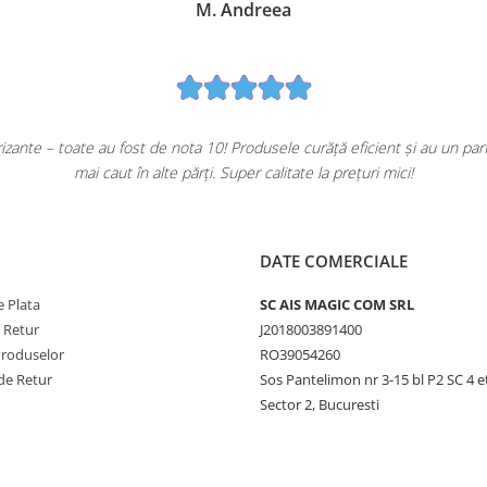
M. Andreea
ante – toate au fost de nota 10! Produsele curăță eficient și au un pa
mai caut în alte părți. Super calitate la prețuri mici!
DATE COMERCIALE
 Plata
SC AIS MAGIC COM SRL
e Retur
J2018003891400
Produselor
RO39054260
de Retur
Sos Pantelimon nr 3-15 bl P2 SC 4 e
Sector 2, Bucuresti