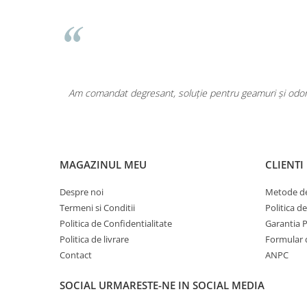
Pentru COPIL
Pentru EA
Pentru EL
Cosmetice Auto
Pet Shop
area a fost
Am comandat degresant, soluție pentru geamuri și odoriz
Covoare & Tapiterii
MAGAZINUL MEU
CLIENTI
Despre noi
Metode de
Termeni si Conditii
Politica d
Politica de Confidentialitate
Garantia 
Politica de livrare
Formular 
Contact
ANPC
SOCIAL
URMARESTE-NE IN SOCIAL MEDIA