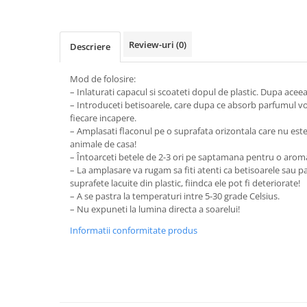
Baie
Bucatarie
Review-uri
(0)
Descriere
Combaterea Insectelor
Daunatoare
Mod de folosire:
Diverse produse de uz casnic
– Inlaturati capacul si scoateti dopul de plastic. Dupa acee
– Introduceti betisoarele, care dupa ce absorb parfumul 
Geamuri
fiecare incapere.
– Amplasati flaconul pe o suprafata orizontala care nu este 
Mobilier
animale de casa!
Pardoseli
– Întoarceti betele de 2-3 ori pe saptamana pentru o arom
– La amplasare va rugam sa fiti atenti ca betisoarele sau p
Saci Menajeri
suprafete lacuite din plastic, fiindca ele pot fi deteriorate!
Servetele Umede Multisuprfete
– A se pastra la temperaturi intre 5-30 grade Celsius.
– Nu expuneti la lumina directa a soarelui!
Ingrijire Personala
Informatii conformitate produs
Ingrijire Personala
Ingrijirea corpului
Bureti/Perie
Crema
Deo Incaltaminte