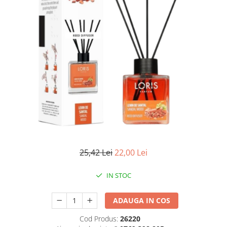
Apret & solutii speciale
Balsam rufe
Detergent lichid
Detergent pudra
Inalbitor
Parfum de rufe
Solutie de intretinere textile
Solutii de scos pete
Tablete & Capsule
Produse Dezinfectante-
25,42 Lei
22,00 Lei
Antibacteriene
Produse de uz casnic
IN STOC
Baie
Bucatarie
ADAUGA IN COS
Combaterea Insectelor
Cod Produs:
26220
Daunatoare