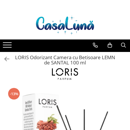
Toate Produsele
Gamma D'ORO
Gamma D'ORO Odorizant Cu
Betisoare 120 ml
EYFEL
LORIS Odorizant Camera cu Betisoare LEMN
EYFEL Odorizant Auto 10 ml
de SANTAL 100 ml
EYFEL Odorizant Camera cu
Betisoare 120 ml
EYFEL Spray Odorizant 400 ml
-13%
LORIS
LORIS Odorizant cu Betisoare 120
ml
Detergent Rufe
Anticalcar