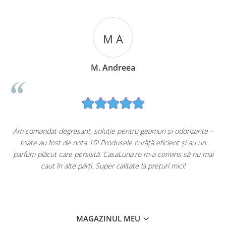
M A
M. Andreea
u
Am comandat degresant, soluție pentru geamuri și odorizante –
toate au fost de nota 10! Produsele curăță eficient și au un
ă
parfum plăcut care persistă. CasaLuna.ro m-a convins să nu mai
caut în alte părți. Super calitate la prețuri mici!
MAGAZINUL MEU