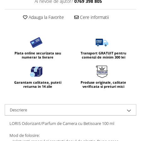
Ai nevoie de ajutor?
0769 398 805
Diverse produse de uz casnic
Adauga la Favorite
Cere informatii
Geamuri
Mobilier
Pardoseli
Saci Menajeri
Plata online securizata sau
Transport GRATUIT pentru
Servetele Umede Multisuprfete
numerar la livrare
comenzi de minim 300 lei
Ingrijire Personala
Ingrijirea corpului
Garantam calitatea, puteti
Produse originale, calitate
Bureti/Perie
returna in 14 zile
verificata si preturi mici
Crema
Deo Incaltaminte
Gel de dus
Descriere
Igiena orala
LORIS Odorizant/Parfum de Camera cu Betisoare 100 ml
Ingrijire intima
Lotiune de corp
Mod de folosire: