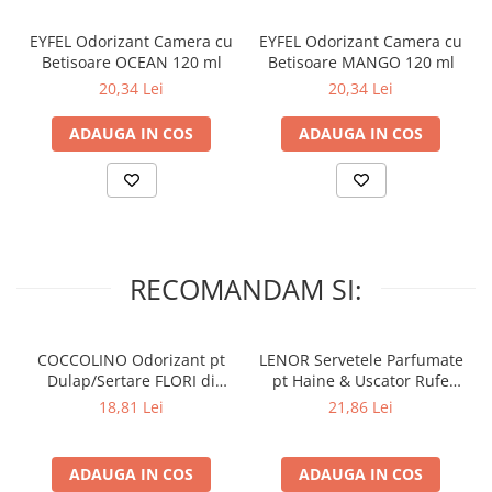
Lumanari Parfumate
Masina
EYFEL Odorizant Camera cu
EYFEL Odorizant Camera cu
Betisoare OCEAN 120 ml
Betisoare MANGO 120 ml
Deodorante & Parfumuri
20,34 Lei
20,34 Lei
Parfumuri
Roll-on
ADAUGA IN COS
ADAUGA IN COS
Spray
Stick
Casete cadou
Pentru COPIL
RECOMANDAM SI:
Pentru EA
Pentru EL
COCCOLINO Odorizant pt
LENOR Servetele Parfumate
Cosmetice Auto
Dulap/Sertare FLORI di
pt Haine & Uscator Rufe
Pet Shop
PRIMAVERA 3 buc
SPRING AWAKENING 34 buc
18,81 Lei
21,86 Lei
Covoare & Tapiterii
ADAUGA IN COS
ADAUGA IN COS