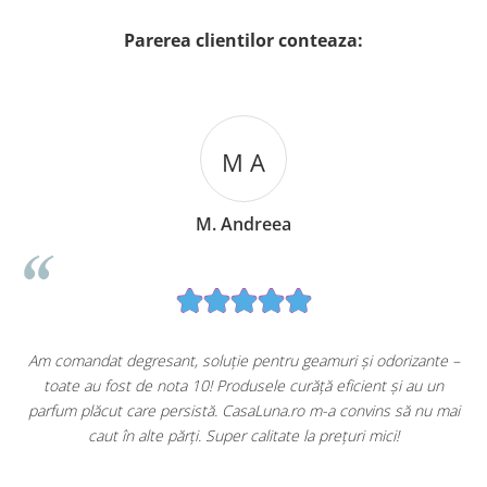
Parerea clientilor conteaza:
M A
M. Andreea
u
Am comandat degresant, soluție pentru geamuri și odorizante –
toate au fost de nota 10! Produsele curăță eficient și au un
ă
parfum plăcut care persistă. CasaLuna.ro m-a convins să nu mai
caut în alte părți. Super calitate la prețuri mici!