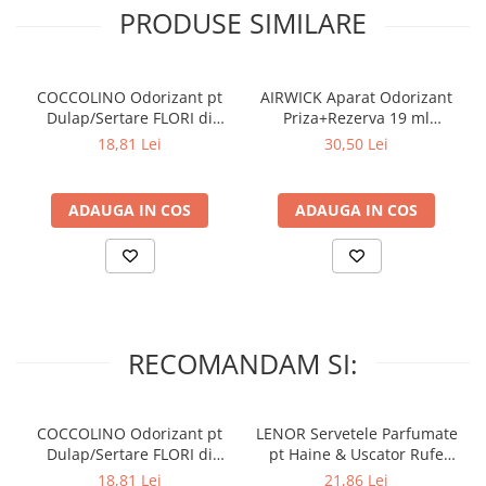
PRODUSE SIMILARE
COCCOLINO Odorizant pt
AIRWICK Aparat Odorizant
Dulap/Sertare FLORI di
Priza+Rezerva 19 ml
PRIMAVERA 3 buc
Sparkling Rose & Raspberry
18,81 Lei
30,50 Lei
ADAUGA IN COS
ADAUGA IN COS
RECOMANDAM SI:
COCCOLINO Odorizant pt
LENOR Servetele Parfumate
Dulap/Sertare FLORI di
pt Haine & Uscator Rufe
PRIMAVERA 3 buc
SPRING AWAKENING 34 buc
18,81 Lei
21,86 Lei