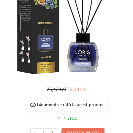
Masca & Gel de par
Sampon
Vopsea de par
Servetele Umede & Uscate
25,42 Lei
22,00 Lei
14
oameni se uită la acest produs
IN STOC
ADAUGA IN COS