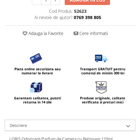
Cod Produs:
52623
Ai nevoie de ajutor?
0769 398 805
Adauga la Favorite
Cere informatii
Plata online securizata sau
Transport GRATUIT pentru
numerar la livrare
comenzi de minim 300 lei
Garantam calitatea, puteti
Produse originale, calitate
returna in 14 zile
verificata si preturi mici
Descriere
LORIS Odorizant/Parfum de Camera cu Betisoare 120ml