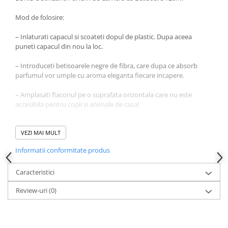
Mod de folosire:
– Inlaturati capacul si scoateti dopul de plastic. Dupa aceea
puneti capacul din nou la loc.
– Introduceti betisoarele negre de fibra, care dupa ce absorb
parfumul vor umple cu aroma eleganta fiecare incapere.
– Amplasati flaconul pe o suprafata orizontala care nu este
accesibila pentru copii si animale de casa!
– La amplasare va rugam sa fiti atenti ca betisoarele sau parfumul
sa nu intre in contact cu suprafete lacuite din plastic, fiindca ele
VEZI MAI MULT
pot fi deteriorate.
Informatii conformitate produs
– A se pastra la temperaturi intre 5-30 grade Celsius.
Caracteristici
– Nu expuneti la lumina directa a soarelui!
Review-uri
(0)