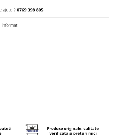
e ajutor?
0769 398 805
informatii
puteti
Produse originale, calitate
e
verificata si preturi mici