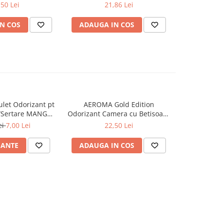
AWAKENING 34 buc
,50 Lei
21,86 Lei
N COS
ADAUGA IN COS
ADAUG
let Odorizant pt
AEROMA Gold Edition
YUMOS Rez
/Sertare MANGO
Odorizant Camera cu Betisoare
Flower G
26g
Intense Vibe 125 ml
ei
7,00 Lei
22,50 Lei
IANTE
ADAUGA IN COS
ADAUG