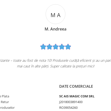
M A
M. Andreea
ante – toate au fost de nota 10! Produsele curăță eficient și au un pa
mai caut în alte părți. Super calitate la prețuri mici!
DATE COMERCIALE
 Plata
SC AIS MAGIC COM SRL
e Retur
J2018003891400
Produselor
RO39054260