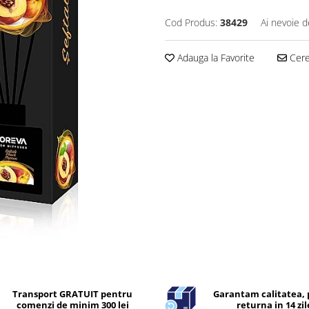
Cod Produs:
38429
Ai nevoie d
Adauga la Favorite
Cere 
Transport GRATUIT pentru
Garantam calitatea, 
comenzi de minim 300 lei
returna in 14 zil