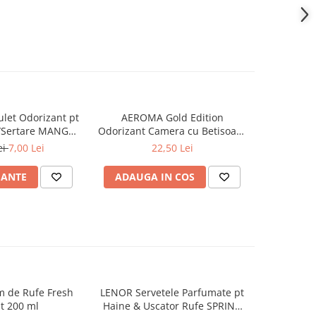
let Odorizant pt
AEROMA Gold Edition
YUMOS Rez
/Sertare MANGO
Odorizant Camera cu Betisoare
Flower G
26g
Intense Vibe 125 ml
ei
7,00 Lei
22,50 Lei
IANTE
ADAUGA IN COS
ADAUG
m de Rufe Fresh
LENOR Servetele Parfumate pt
ACE Platin
t 200 ml
Haine & Uscator Rufe SPRING