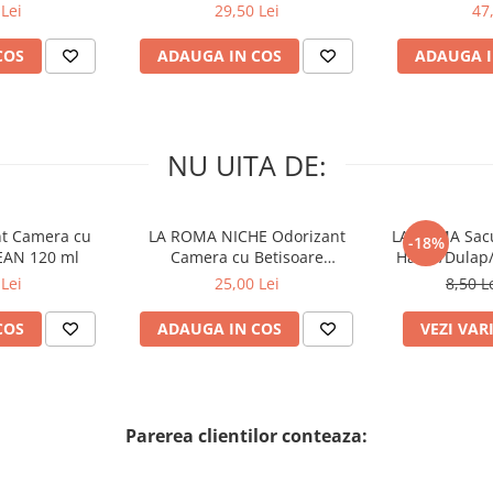
nco 60 buc
Island, 1.722L
Lei
29,50 Lei
47
COS
ADAUGA IN COS
ADAUGA I
NU UITA DE:
nt Camera cu
LA ROMA NICHE Odorizant
LA ROMA Sacu
-18%
EAN 120 ml
Camera cu Betisoare
Haine/Dulap
MADEMOSELLE 120 ml
Lei
25,00 Lei
8,50 L
COS
ADAUGA IN COS
VEZI VAR
Parerea clientilor conteaza: