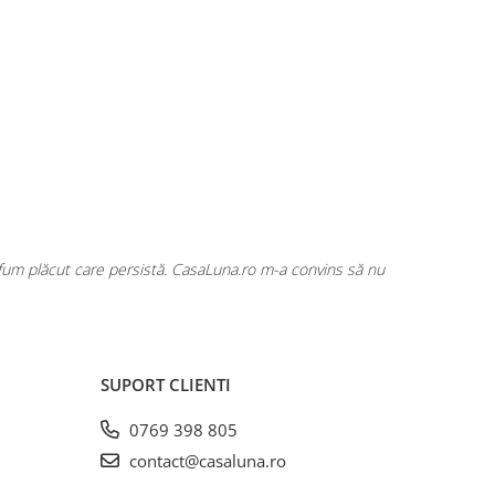
rfum plăcut care persistă. CasaLuna.ro m-a convins să nu
Cumpăr fre
SUPORT CLIENTI
0769 398 805
contact@casaluna.ro