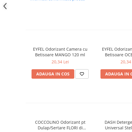
suprafete lacuite din plastic, fiindca ele pot fi deteriorate!
Produse pentru ras
Sapunuri
– A se pastra la temperaturi intre 5-30 grade Celsius.
Spuma de baie
– Nu expuneti la lumina directa a soarelui!
Ingrijirea parului
Balsam de par
Fixativ si spuma de par
Masca & Gel de par
EYFEL Odorizant Camera cu
EYFEL Odoriza
Betisoare MANGO 120 ml
Betisoare OC
Sampon
20,34 Lei
20,34 
Vopsea de par
Servetele Umede & Uscate
ADAUGA IN COS
ADAUGA IN 
Ingrijire copii
Cosmetice copii
Odorizante
Aer Conditionat
Baie
COCCOLINO Odorizant pt
DASH Deterge
Camera
Dulap/Sertare FLORI di
Universal Stel