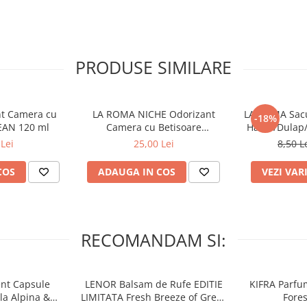
PRODUSE SIMILARE
nt Camera cu
LA ROMA NICHE Odorizant
LA ROMA Sacu
-18%
EAN 120 ml
Camera cu Betisoare
Haine/Dulap
MADEMOSELLE 120 ml
Lei
25,00 Lei
8,50 L
COS
ADAUGA IN COS
VEZI VAR
RECOMANDAM SI:
nt Capsule
LENOR Balsam de Rufe EDITIE
KIFRA Parfu
la Alpina &
LIMITATA Fresh Breeze of Greek
Fores