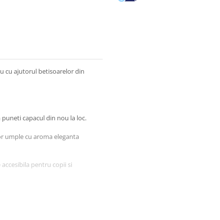
cu ajutorul betisoarelor din
a puneti capacul din nou la loc.
vor umple cu aroma eleganta
accesibila pentru copii si
a mai proaspata!
arfumul sa nu intre in contact cu