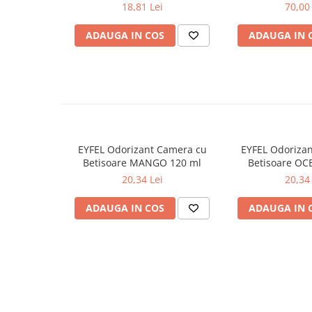
Lumanari Parfumate
PRIMAVERA 3 buc
Muschino Bia
18,81 Lei
70,00 
Masina
ADAUGA IN COS
ADAUGA IN 
Deodorante & Parfumuri
Parfumuri
Roll-on
Spray
Stick
Casete cadou
EYFEL Odorizant Camera cu
EYFEL Odoriza
Betisoare MANGO 120 ml
Betisoare OC
Pentru COPIL
20,34 Lei
20,34 
Pentru EA
ADAUGA IN COS
ADAUGA IN 
Pentru EL
Cosmetice Auto
Pet Shop
Covoare & Tapiterii