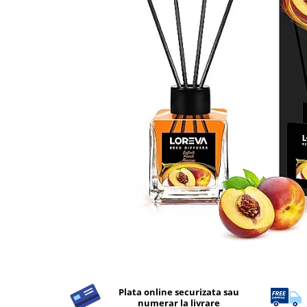
Apret & solutii speciale
Balsam rufe
Detergent lichid
Detergent pudra
Inalbitor
Parfum de rufe
Solutie de intretinere textile
Solutii de scos pete
Tablete & Capsule
Produse Dezinfectante-
Antibacteriene
Produse de uz casnic
Baie
Bucatarie
Combaterea Insectelor
Plata online securizata sau
numerar la livrare
Daunatoare