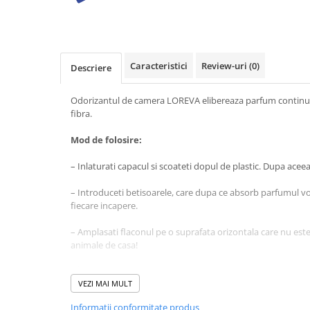
Diverse produse de uz casnic
Geamuri
Mobilier
Caracteristici
Review-uri
(0)
Descriere
Pardoseli
Odorizantul de camera LOREVA elibereaza parfum continuu 
Saci Menajeri
fibra.
Servetele Umede Multisuprfete
Mod de folosire:
Ingrijire Personala
Ingrijirea corpului
– Inlaturati capacul si scoateti dopul de plastic. Dupa acee
Bureti/Perie
– Introduceti betisoarele, care dupa ce absorb parfumul 
Crema
fiecare incapere.
Deo Incaltaminte
– Amplasati flaconul pe o suprafata orizontala care nu este 
Gel de dus
animale de casa!
Igiena orala
– Întoarceti betele de 2-3 ori pe saptamana pentru o arom
Ingrijire intima
VEZI MAI MULT
Lotiune de corp
– La amplasare va rugam sa fiti atenti ca betisoarele sau p
Informatii conformitate produs