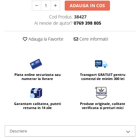
ADAUGA IN COS
Diverse produse de uz casnic
Cod Produs:
38427
Geamuri
Ai nevoie de ajutor?
0769 398 805
Mobilier
Pardoseli
Adauga la Favorite
Cere informatii
Saci Menajeri
Servetele Umede Multisuprfete
Ingrijire Personala
Ingrijirea corpului
Plata online securizata sau
Transport GRATUIT pentru
numerar la livrare
comenzi de minim 300 lei
Bureti/Perie
Crema
Deo Incaltaminte
Garantam calitatea, puteti
Produse originale, calitate
Gel de dus
returna in 14 zile
verificata si preturi mici
Igiena orala
Ingrijire intima
Descriere
Lotiune de corp