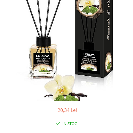
Apret & solutii speciale
Balsam rufe
Detergent lichid
Detergent pudra
Inalbitor
Parfum de rufe
Solutie de intretinere textile
Solutii de scos pete
Tablete & Capsule
Produse Dezinfectante-
Antibacteriene
Produse de uz casnic
Baie
20,34 Lei
Bucatarie
IN STOC
Combaterea Insectelor
Daunatoare