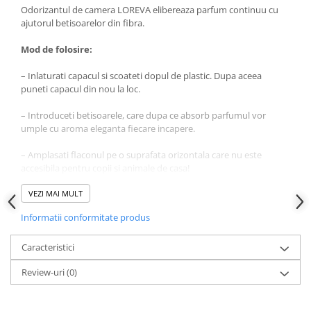
Produse pentru ras
Odorizantul de camera LOREVA elibereaza parfum continuu cu
Sapunuri
ajutorul betisoarelor din fibra.
Spuma de baie
Mod de folosire:
Ingrijirea parului
– Inlaturati capacul si scoateti dopul de plastic. Dupa aceea
Balsam de par
puneti capacul din nou la loc.
Fixativ si spuma de par
Masca & Gel de par
– Introduceti betisoarele, care dupa ce absorb parfumul vor
umple cu aroma eleganta fiecare incapere.
Sampon
Vopsea de par
– Amplasati flaconul pe o suprafata orizontala care nu este
Servetele Umede & Uscate
accesibila pentru copii si animale de casa!
Ingrijire copii
– Întoarceti betele de 2-3 ori pe saptamana pentru o aroma mai
VEZI MAI MULT
Cosmetice copii
proaspata!
Informatii conformitate produs
Odorizante
– La amplasare va rugam sa fiti atenti ca betisoarele sau parfumul
Aer Conditionat
sa nu intre in contact cu suprafete lacuite din plastic, fiindca ele
Caracteristici
pot fi deteriorate!
Baie
Review-uri
(0)
– A se pastra la temperaturi intre 5-30 grade Celsius.
Camera