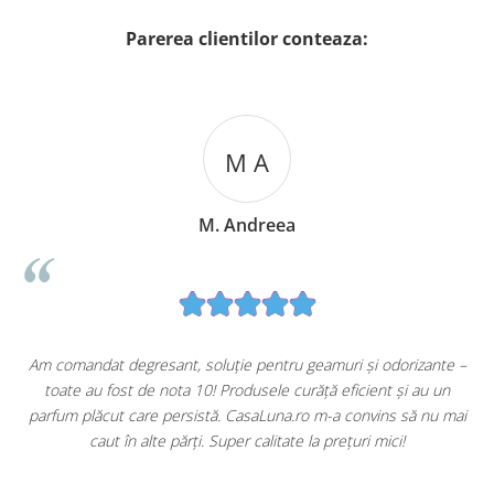
Parerea clientilor conteaza:
M A
M. Andreea
u
Am comandat degresant, soluție pentru geamuri și odorizante –
toate au fost de nota 10! Produsele curăță eficient și au un
ă
parfum plăcut care persistă. CasaLuna.ro m-a convins să nu mai
caut în alte părți. Super calitate la prețuri mici!