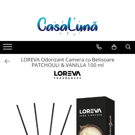
Toate Produsele
Gamma D'ORO
Gamma D'ORO Odorizant Cu
Betisoare 120 ml
EYFEL
LOREVA Odorizant Camera cu Betisoare
EYFEL Odorizant Auto 10 ml
PATCHOULI & VANILLA 100 ml
EYFEL Odorizant Camera cu
Betisoare 120 ml
EYFEL Spray Odorizant 400 ml
LORIS
LORIS Odorizant cu Betisoare 120
ml
Detergent Rufe
Anticalcar