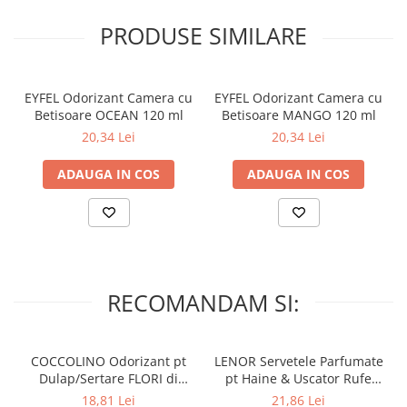
Lumanari Parfumate
– Nu expuneti la lumina directa a soarelui!
Masina
PRODUSE SIMILARE
Deodorante & Parfumuri
Parfumuri
EYFEL Odorizant Camera cu
EYFEL Odorizant Camera cu
Roll-on
Betisoare OCEAN 120 ml
Betisoare MANGO 120 ml
Spray
20,34 Lei
20,34 Lei
Stick
ADAUGA IN COS
ADAUGA IN COS
Casete cadou
Pentru COPIL
Pentru EA
Pentru EL
RECOMANDAM SI:
Cosmetice Auto
Pet Shop
Covoare & Tapiterii
COCCOLINO Odorizant pt
LENOR Servetele Parfumate
Dulap/Sertare FLORI di
pt Haine & Uscator Rufe
PRIMAVERA 3 buc
SPRING AWAKENING 34 buc
18,81 Lei
21,86 Lei