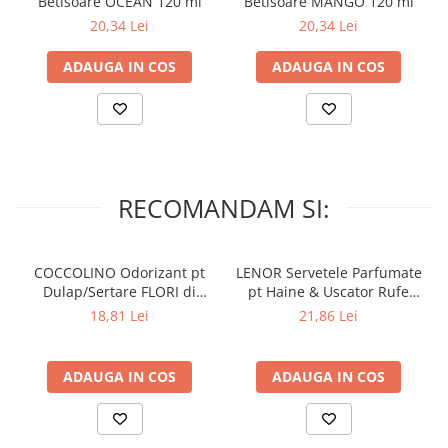
Lumanari Parfumate
Betisoare OCEAN 120 ml
Betisoare MANGO 120 ml
20,34 Lei
20,34 Lei
Masina
Deodorante & Parfumuri
ADAUGA IN COS
ADAUGA IN COS
Parfumuri
Roll-on
Spray
Stick
RECOMANDAM SI:
Casete cadou
Pentru COPIL
Pentru EA
COCCOLINO Odorizant pt
LENOR Servetele Parfumate
Dulap/Sertare FLORI di
pt Haine & Uscator Rufe
Pentru EL
PRIMAVERA 3 buc
SPRING AWAKENING 34 buc
18,81 Lei
21,86 Lei
Cosmetice Auto
Pet Shop
ADAUGA IN COS
ADAUGA IN COS
Covoare & Tapiterii