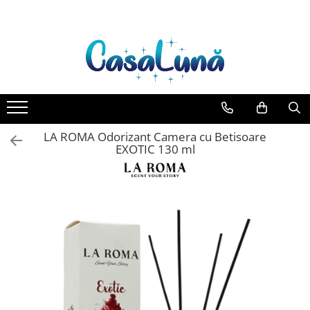
Toate Produsele
Gamma D'ORO
Gamma D'ORO Odorizant Cu
Betisoare 120 ml
EYFEL
LA ROMA Odorizant Camera cu Betisoare
EYFEL Odorizant Auto 10 ml
EXOTIC 130 ml
EYFEL Odorizant Camera cu
Betisoare 120 ml
EYFEL Spray Odorizant 400 ml
LORIS
LORIS Odorizant cu Betisoare 120
ml
Detergent Rufe
Anticalcar