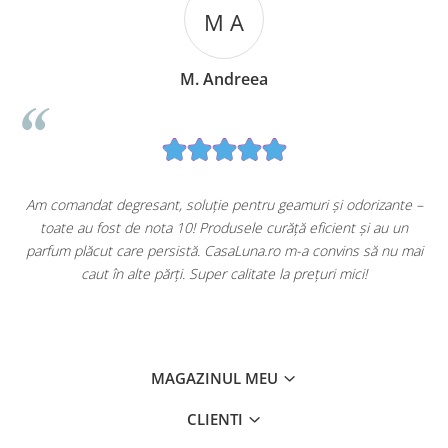
M A
M. Andreea
u
Am comandat degresant, soluție pentru geamuri și odorizante –
toate au fost de nota 10! Produsele curăță eficient și au un
ă
parfum plăcut care persistă. CasaLuna.ro m-a convins să nu mai
caut în alte părți. Super calitate la prețuri mici!
MAGAZINUL MEU
CLIENTI