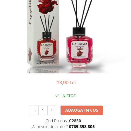
Apret & solutii speciale
Balsam rufe
Detergent lichid
Detergent pudra
Inalbitor
Parfum de rufe
Solutie de intretinere textile
Solutii de scos pete
Tablete & Capsule
18,00 Lei
Produse Dezinfectante-
Antibacteriene
IN STOC
Produse de uz casnic
Baie
ADAUGA IN COS
Bucatarie
Cod Produs:
C2850
Combaterea Insectelor
Ai nevoie de ajutor?
0769 398 805
Daunatoare