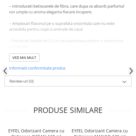
Produse pentru ras
– Introduceti betisoarele de fibra, care dupa ce absorb parfumul
Sapunuri
vor umple cu aroma eleganta fiecare incapere.
Spuma de baie
– Amplasati flaconul pe o suprafata orizontala care nu este
Ingrijirea parului
accesibila pentru copii si animale de casa!
Balsam de par
– Întoarceti betele de 2-3 ori pe saptamana pentru o aroma mai
Fixativ si spuma de par
proaspata!
Masca & Gel de par
Sampon
– La amplasare va rugam sa fiti atenti ca betisoarele sau parfumul
VEZI MAI MULT
sa nu intre in contact cu suprafete lacuite din plastic, fiindca ele
Vopsea de par
Informatii conformitate produs
pot fi deteriorate.
Servetele Umede & Uscate
– A se pastra la temperaturi intre 5-30 grade Celsius.
Review-uri
(0)
Ingrijire copii
Cosmetice copii
– Nu expuneti la lumina directa a soarelui!
Odorizante
PRODUSE SIMILARE
Aer Conditionat
Baie
Camera
EYFEL Odorizant Camera cu
EYFEL Odorizant Camera cu