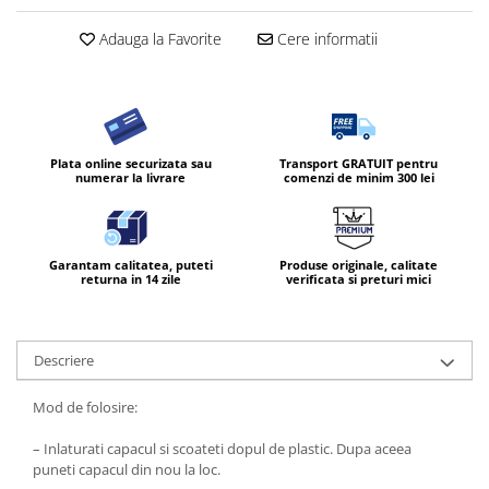
Diverse produse de uz casnic
Adauga la Favorite
Cere informatii
Geamuri
Mobilier
Pardoseli
Saci Menajeri
Plata online securizata sau
Transport GRATUIT pentru
numerar la livrare
comenzi de minim 300 lei
Servetele Umede Multisuprfete
Ingrijire Personala
Ingrijirea corpului
Garantam calitatea, puteti
Produse originale, calitate
returna in 14 zile
verificata si preturi mici
Bureti/Perie
Crema
Deo Incaltaminte
Descriere
Gel de dus
Igiena orala
Mod de folosire:
Ingrijire intima
– Inlaturati capacul si scoateti dopul de plastic. Dupa aceea
Lotiune de corp
puneti capacul din nou la loc.