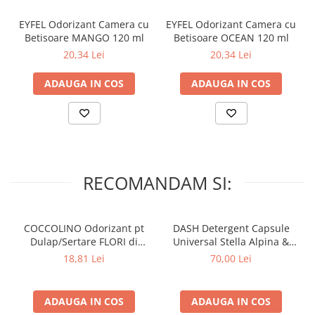
EYFEL Odorizant Camera cu
EYFEL Odorizant Camera cu
Betisoare MANGO 120 ml
Betisoare OCEAN 120 ml
20,34 Lei
20,34 Lei
ADAUGA IN COS
ADAUGA IN COS
RECOMANDAM SI:
COCCOLINO Odorizant pt
DASH Detergent Capsule
Dulap/Sertare FLORI di
Universal Stella Alpina &
PRIMAVERA 3 buc
Muschino Bianco 60 buc
18,81 Lei
70,00 Lei
ADAUGA IN COS
ADAUGA IN COS