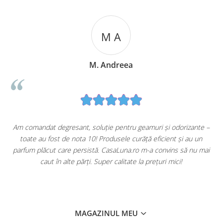
M A
M. Andreea
u
Am comandat degresant, soluție pentru geamuri și odorizante –
toate au fost de nota 10! Produsele curăță eficient și au un
ă
parfum plăcut care persistă. CasaLuna.ro m-a convins să nu mai
caut în alte părți. Super calitate la prețuri mici!
MAGAZINUL MEU