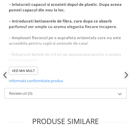
– Inlaturati capacul si scoateti dopul de plastic. Dupa aceea
puneti capacul din nou la loc.
– Introduceti betisoarele de fibra, care dupa ce absorb
parfumul vor umple cu aroma eleganta fiecare incapere.
– Amplasati flaconul pe o suprafata orizontala care nu este
accesibila pentru copii si animale de casa!
– Întoarceti betele de 2-3 ori pe saptamana pentru o aroma
mai proaspata!
– La amplasare va rugam sa fiti atenti ca betisoarele sau
VEZI MAI MULT
parfumul sa nu intre in contact cu suprafete lacuite din
Informatii conformitate produs
plastic, fiindca ele pot fi deteriorate.
– A se pastra la temperaturi intre 5-30 grade Celsius.
Review-uri
(0)
– Nu expuneti la lumina directa a soarelui!
PRODUSE SIMILARE