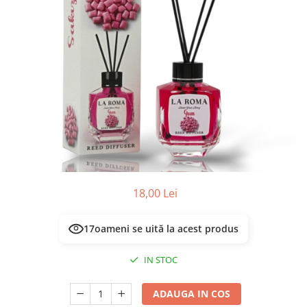
Masca & Gel de par
Sampon
Vopsea de par
Servetele Umede & Uscate
18,00 Lei
17
oameni se uită la acest produs
IN STOC
ADAUGA IN COS