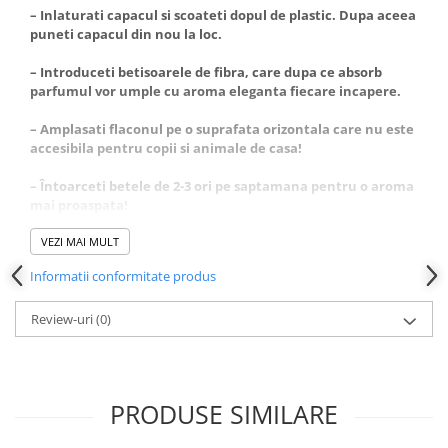
– Inlaturati capacul si scoateti dopul de plastic. Dupa aceea
puneti capacul din nou la loc.
– Introduceti betisoarele de fibra, care dupa ce absorb
parfumul vor umple cu aroma eleganta fiecare incapere.
– Amplasati flaconul pe o suprafata orizontala care nu este
accesibila pentru copii si animale de casa!
– Întoarceti betele de 2-3 ori pe saptamana pentru o aroma
mai proaspata!
– La amplasare va rugam sa fiti atenti ca betisoarele sau
VEZI MAI MULT
parfumul sa nu intre in contact cu suprafete lacuite din
Informatii conformitate produs
plastic, fiindca ele pot fi deteriorate.
– A se pastra la temperaturi intre 5-30 grade Celsius.
Review-uri
(0)
– Nu expuneti la lumina directa a soarelui!
PRODUSE SIMILARE