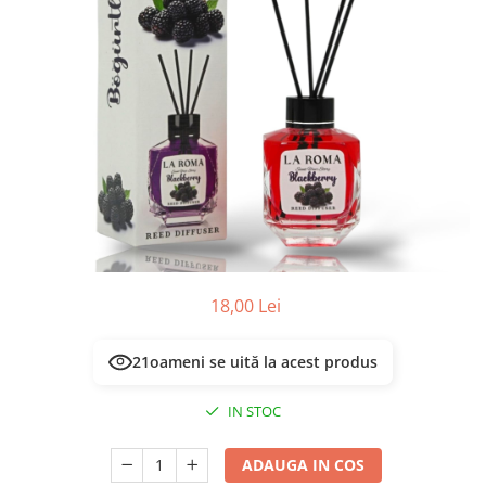
Masca & Gel de par
Sampon
Vopsea de par
Servetele Umede & Uscate
18,00 Lei
21
oameni se uită la acest produs
IN STOC
ADAUGA IN COS