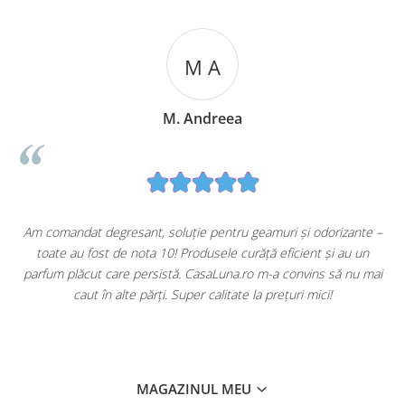
M A
M. Andreea
u
Am comandat degresant, soluție pentru geamuri și odorizante –
toate au fost de nota 10! Produsele curăță eficient și au un
ă
parfum plăcut care persistă. CasaLuna.ro m-a convins să nu mai
caut în alte părți. Super calitate la prețuri mici!
MAGAZINUL MEU