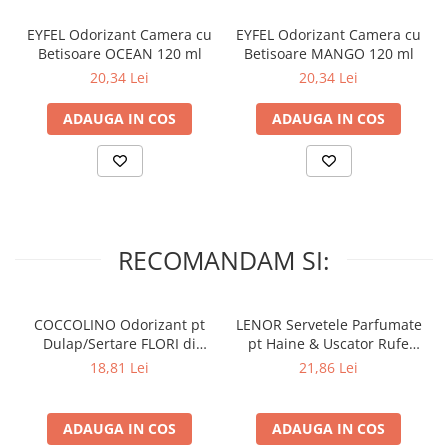
EYFEL Odorizant Camera cu
EYFEL Odorizant Camera cu
Betisoare OCEAN 120 ml
Betisoare MANGO 120 ml
20,34 Lei
20,34 Lei
ADAUGA IN COS
ADAUGA IN COS
RECOMANDAM SI:
COCCOLINO Odorizant pt
LENOR Servetele Parfumate
Dulap/Sertare FLORI di
pt Haine & Uscator Rufe
PRIMAVERA 3 buc
SPRING AWAKENING 34 buc
18,81 Lei
21,86 Lei
ADAUGA IN COS
ADAUGA IN COS