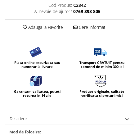
Cod Produs:
C2842
Ai nevoie de ajutor?
0769 398 805
Adauga la Favorite
Cere informatii
Plata online securizata sau
Transport GRATUIT pentru
numerar la livrare
comenzi de minim 300 lei
Garantam calitatea, puteti
Produse originale, calitate
returna in 14 zile
verificata si preturi mici
Descriere
Mod de folosire: