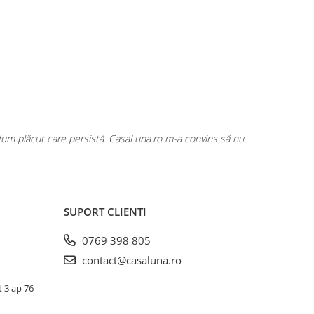
rfum plăcut care persistă. CasaLuna.ro m-a convins să nu
Cumpăr fre
SUPORT CLIENTI
0769 398 805
contact@casaluna.ro
t 3 ap 76