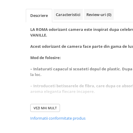
Baie
Bucatarie
Caracteristici
Review-uri
(0)
Descriere
Combaterea Insectelor
Daunatoare
LA ROMA odorizant camera este inspirat dupa cele
VANILLE
.
Diverse produse de uz casnic
Acest odorizant de camera face parte din gama de lu
Geamuri
Mobilier
Mod de folosire:
Pardoseli
– Inlaturati capacul si scoateti dopul de plastic. Du
la loc.
Saci Menajeri
Servetele Umede Multisuprfete
– Introduceti betisoarele de fibra, care dupa ce abs
aroma eleganta fiecare incapere.
Ingrijire Personala
Ingrijire Personala
– Amplasati flaconul pe o suprafata orizontala care n
Ingrijirea corpului
si animale de casa!
VEZI MAI MULT
Bureti/Perie
Informatii conformitate produs
– Întoarceti betele de 2-3 ori pe saptamana pentru o
Crema
– La amplasare va rugam sa fiti atenti ca betisoarele
Deo Incaltaminte