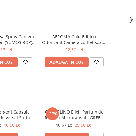
va Spray Camera
AEROMA Gold Edition
EYFEL Od
en (YUMOS ROZ)
Odorizant Camera cu Betisoare
Betisoare
60 ml
Intense Vibe 125 ml
Ta
,17 Lei
22,50 Lei
N COS
ADAUGA IN COS
ADAUG
rgent Capsule
COCCOLINO Elixir Parfum de
DASH De
-27%
Universal Spring
Rufe cu Microcapsule GREEN
Univers
ing 38 buc
SPA 342 ml
Muschi
ei
46,50 Lei
40,67 Lei
29,50 Lei