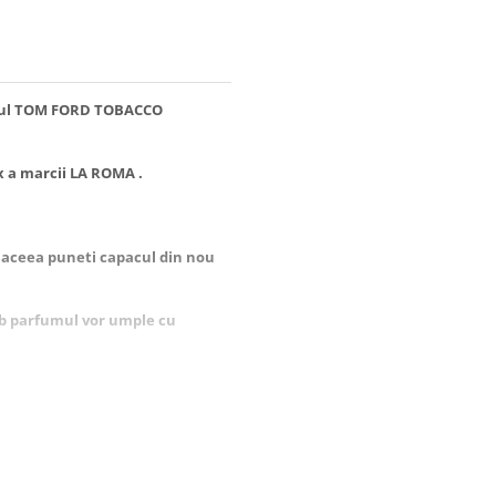
brul TOM FORD
TOBACCO
x a marcii LA ROMA .
pa aceea puneti capacul din nou
orb parfumul vor umple cu
u este accesibila pentru copii
 aroma mai proaspata!
 sau parfumul sa nu intre in