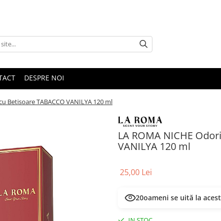
TACT
DESPRE NOI
u Betisoare TABACCO VANILYA 120 ml
LA ROMA NICHE Odori
VANILYA 120 ml
25,00 Lei
20
oameni se uită la aces
IN STOC