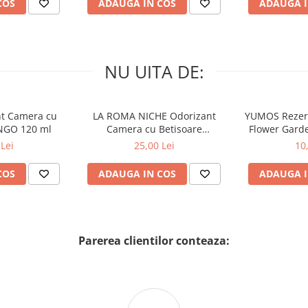
COS
ADAUGA IN COS
ADAUGA I
NU UITA DE:
nt Camera cu
LA ROMA NICHE Odorizant
YUMOS Rezer
NGO 120 ml
Camera cu Betisoare
Flower Gard
MADEMOSELLE 120 ml
2
Lei
25,00 Lei
10
COS
ADAUGA IN COS
ADAUGA I
Parerea clientilor conteaza: