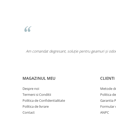
Pentru COPIL
Pentru EA
Pentru EL
Cosmetice Auto
Pet Shop
Covoare & Tapiterii
area a fost
Am comandat degresant, soluție pentru geamuri și odoriz
MAGAZINUL MEU
CLIENTI
Despre noi
Metode de
Termeni si Conditii
Politica d
Politica de Confidentialitate
Garantia 
Politica de livrare
Formular 
Contact
ANPC