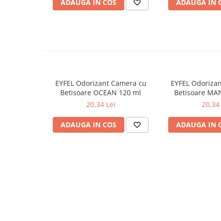
ADAUGA IN COS
ADAUGA IN 
Odorizante
Odorizante
Aer Conditionat
Baie
Camera
Lumanari Parfumate
EYFEL Odorizant Camera cu
EYFEL Odoriza
Betisoare OCEAN 120 ml
Betisoare MA
Masina
20,34 Lei
20,34 
Deodorante & Parfumuri
ADAUGA IN COS
ADAUGA IN 
Deodorante & Parfumuri
Parfumuri
Roll-on
Spray
Stick
Casete cadou
Casete cadou