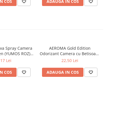
N COS
ADAUGA IN COS
ADAUG
va Spray Camera
AEROMA Gold Edition
EYFEL Od
en (YUMOS ROZ)
Odorizant Camera cu Betisoare
Betisoare
60 ml
Intense Vibe 125 ml
Ta
,17 Lei
22,50 Lei
N COS
ADAUGA IN COS
ADAUG