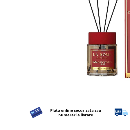
Detergent Rufe
Detergent Rufe
Anticalcar
Apret & solutii speciale
Balsam rufe
Detergent lichid
Detergent pudra
Inalbitor
Parfum de rufe
Solutie de intretinere textile
Solutii de scos pete
Tablete & Capsule
Produse Dezinfectante-
Plata online securizata sau
Antibacteriene
numerar la livrare
Produse de uz casnic
Produse de uz casnic