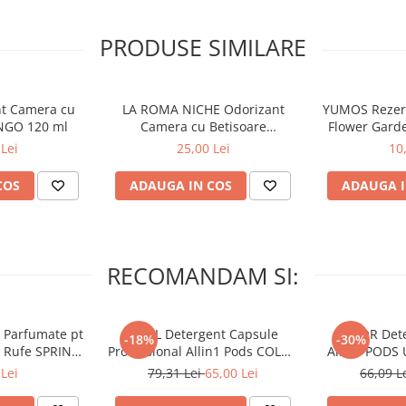
t fi deteriorate.
PRODUSE SIMILARE
nt Camera cu
LA ROMA NICHE Odorizant
YUMOS Rezer
NGO 120 ml
Camera cu Betisoare
Flower Gard
MADEMOSELLE 120 ml
2
Lei
25,00 Lei
10
COS
ADAUGA IN COS
ADAUGA I
RECOMANDAM SI:
 Parfumate pt
ARIEL Detergent Capsule
LENOR Dete
-18%
-30%
r Rufe SPRING
Professional Allin1 Pods COLOR
Allin1 PODS 
 34 buc
60 buc
Awaken
Lei
79,31 Lei
65,00 Lei
66,09 L