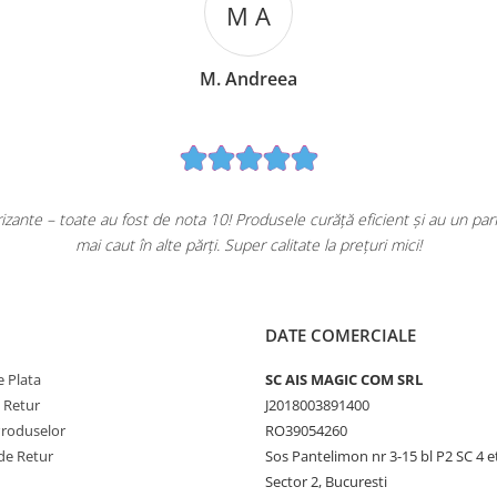
M A
M. Andreea
ante – toate au fost de nota 10! Produsele curăță eficient și au un pa
mai caut în alte părți. Super calitate la prețuri mici!
DATE COMERCIALE
 Plata
SC AIS MAGIC COM SRL
e Retur
J2018003891400
Produselor
RO39054260
de Retur
Sos Pantelimon nr 3-15 bl P2 SC 4 e
Sector 2, Bucuresti