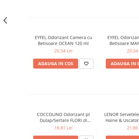
contact cu suprafete lacuite din plastic, fiindca ele po
Gel de dus
Igiena orala
– A se pastra la temperaturi intre 5-30 grade Celsius.
Ingrijire intima
– Nu expuneti la lumina directa a soarelui!
Lotiune de corp
EYFEL Odorizant Camera cu
EYFEL Odoriza
Produse pentru ras
Betisoare OCEAN 120 ml
Betisoare MA
Sapunuri
20,34 Lei
20,34 
Spuma de baie
ADAUGA IN COS
ADAUGA IN 
Ingrijirea parului
Balsam de par
Fixativ si spuma de par
Masca & Gel de par
Sampon
Vopsea de par
Servetele Umede & Uscate
COCCOLINO Odorizant pt
LENOR Servetele
Dulap/Sertare FLORI di
Haine & Uscato
Ingrijire copii
PRIMAVERA 3 buc
AWAKENING
18,81 Lei
21,86 
Ingrijire copii
Cosmetice copii