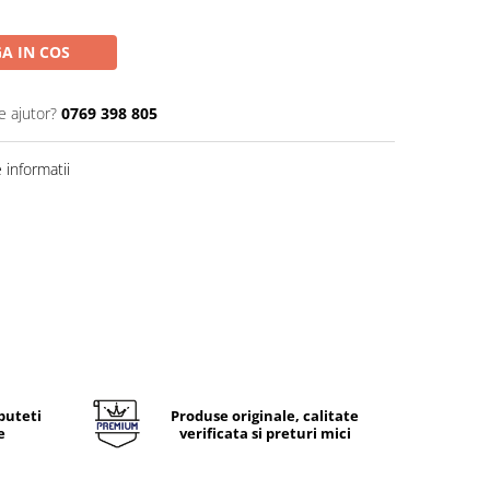
A IN COS
e ajutor?
0769 398 805
informatii
puteti
Produse originale, calitate
e
verificata si preturi mici