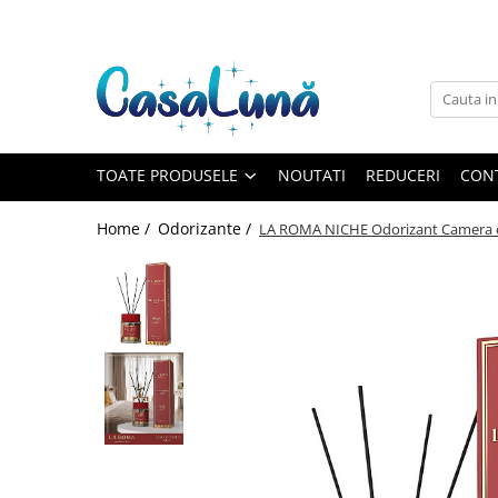
Toate Produsele
Gamma D'ORO
Gamma D'ORO
Gamma D'ORO Odorizant Cu
TOATE PRODUSELE
NOUTATI
REDUCERI
CON
Betisoare 120 ml
EYFEL
Home /
Odorizante /
LA ROMA NICHE Odorizant Camera c
EYFEL
EYFEL Odorizant Auto 10 ml
EYFEL Odorizant Camera cu
Betisoare 120 ml
EYFEL Spray Odorizant 400 ml
LORIS
LORIS
LORIS Odorizant cu Betisoare 120
ml