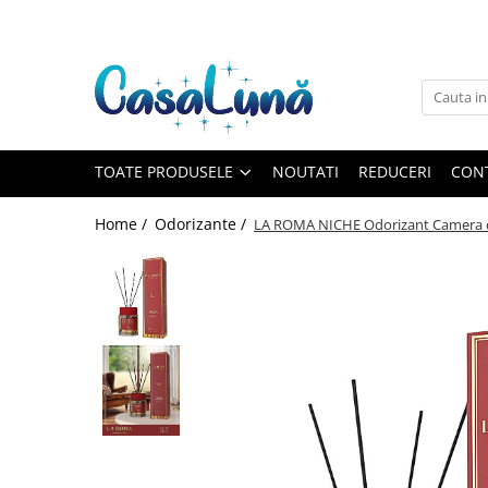
Toate Produsele
Gamma D'ORO
Gamma D'ORO
Gamma D'ORO Odorizant Cu
TOATE PRODUSELE
NOUTATI
REDUCERI
CON
Betisoare 120 ml
EYFEL
Home /
Odorizante /
LA ROMA NICHE Odorizant Camera c
EYFEL
EYFEL Odorizant Auto 10 ml
EYFEL Odorizant Camera cu
Betisoare 120 ml
EYFEL Spray Odorizant 400 ml
LORIS
LORIS
LORIS Odorizant cu Betisoare 120
ml