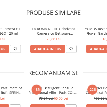
PRODUSE SIMILARE
nt Camera cu
LA ROMA NICHE Odorizant
YUMOS Rezer
NGO 120 ml
Camera cu Betisoare
Flower Gard
MADEMOSELLE 120 ml
2
Lei
25,00 Lei
10
COS
ADAUGA IN COS
ADAUGA I
RECOMANDAM SI:
 Parfumate pt
ARIEL Detergent Capsule
A+ Ariel De
-18%
-22%
r Rufe SPRING
Professional Allin1 Pods COLOR
Concentrat Pr
 34 buc
60 buc
4.62 L (
Lei
79,31 Lei
65,00 Lei
100,66 