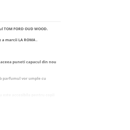
ul
TOM FORD OUD WOOD.
x a marcii LA ROMA .
pa aceea puneti capacul din nou
orb parfumul vor umple cu
u este accesibila pentru copii
 aroma mai proaspata!
 sau parfumul sa nu intre in
t fi deteriorate.