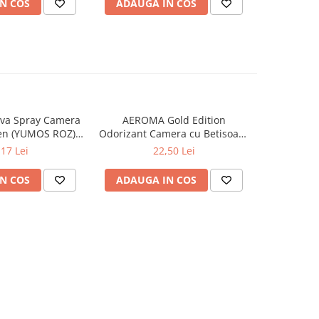
N COS
ADAUGA IN COS
ADAUG
va Spray Camera
AEROMA Gold Edition
EYFEL Od
en (YUMOS ROZ)
Odorizant Camera cu Betisoare
Betisoare
60 ml
Intense Vibe 125 ml
Ta
,17 Lei
22,50 Lei
N COS
ADAUGA IN COS
ADAUG