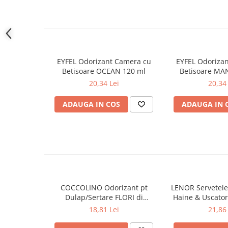
Gel de dus
– A se pastra la temperaturi intre 5-30 grade Celsius.
Igiena orala
– Nu expuneti la lumina directa a soarelui!
Ingrijire intima
Lotiune de corp
EYFEL Odorizant Camera cu
EYFEL Odoriza
Produse pentru ras
Betisoare OCEAN 120 ml
Betisoare MA
Sapunuri
20,34 Lei
20,34 
Spuma de baie
ADAUGA IN COS
ADAUGA IN 
Ingrijirea parului
Balsam de par
Fixativ si spuma de par
Masca & Gel de par
Sampon
Vopsea de par
Servetele Umede & Uscate
COCCOLINO Odorizant pt
LENOR Servetele
Dulap/Sertare FLORI di
Haine & Uscato
Ingrijire copii
PRIMAVERA 3 buc
AWAKENING
18,81 Lei
21,86 
Ingrijire copii
Cosmetice copii