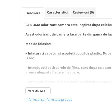
Baie
Bucatarie
Caracteristici
Review-uri
(0)
Descriere
Combaterea Insectelor
Daunatoare
LA ROMA odorizant camera este inspirat dupa celebr
Diverse produse de uz casnic
Acest odorizant de camera face parte din gama de lu
Geamuri
Mod de folosire:
Mobilier
– Inlaturati capacul si scoateti dopul de plastic. Du
Pardoseli
la loc.
Saci Menajeri
– Introduceti betisoarele de fibra, care dupa ce abs
Servetele Umede Multisuprfete
aroma eleganta fiecare incapere.
Ingrijire Personala
– Amplasati flaconul pe o suprafata orizontala care n
Ingrijire Personala
si animale de casa!
Ingrijirea corpului
VEZI MAI MULT
– Întoarceti betele de 2-3 ori pe saptamana pentru o
Bureti/Perie
Informatii conformitate produs
Crema
– La amplasare va rugam sa fiti atenti ca betisoarele
contact cu suprafete lacuite din plastic, fiindca ele po
Deo Incaltaminte