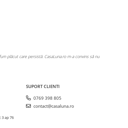
ut care persistă. CasaLuna.ro m-a convins să nu
Cumpăr frecvent de
SUPORT CLIENTI
0769 398 805
contact@casaluna.ro
t 3 ap 76