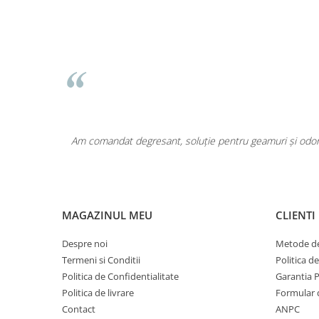
Pentru COPIL
Pentru EA
Pentru EL
Cosmetice Auto
Pet Shop
Covoare & Tapiterii
st
Am comandat degresant, soluție pentru geamuri și odorizante – t
MAGAZINUL MEU
CLIENTI
Despre noi
Metode de
Termeni si Conditii
Politica d
Politica de Confidentialitate
Garantia 
Politica de livrare
Formular 
Contact
ANPC