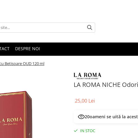
TACT
DESPRE NOI
u Betisoare OUD 120 ml
LA ROMA NICHE Odori
25,00 Lei
20
oameni se uită la aces
IN STOC