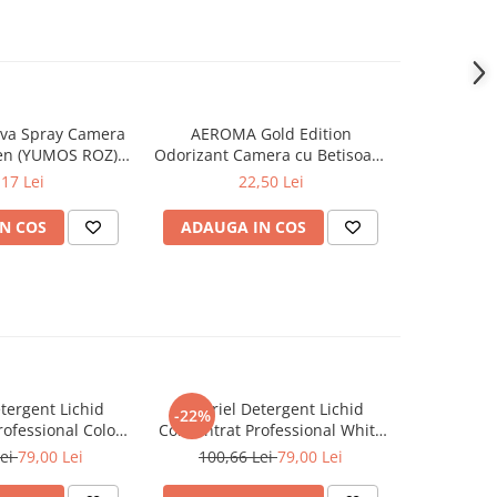
va Spray Camera
AEROMA Gold Edition
EYFEL Od
en (YUMOS ROZ)
Odorizant Camera cu Betisoare
Betisoare
60 ml
Intense Vibe 125 ml
Ta
,17 Lei
22,50 Lei
N COS
ADAUGA IN COS
ADAUG
tergent Lichid
A+ Ariel Detergent Lichid
LENOR D
-22%
-30%
ofessional Color
Concentrat Professional White
Allin1 PO
102 Spalari)
4.62 L (102 Spalari)
Awak
Lei
79,00 Lei
100,66 Lei
79,00 Lei
66,0