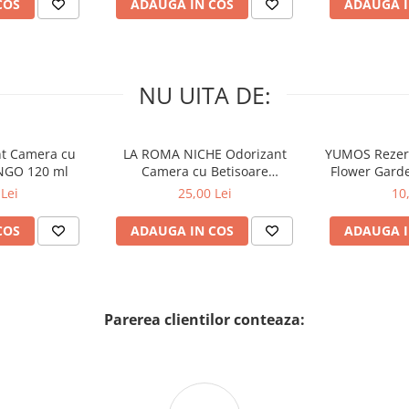
COS
ADAUGA IN COS
ADAUGA I
NU UITA DE:
nt Camera cu
LA ROMA NICHE Odorizant
YUMOS Rezer
NGO 120 ml
Camera cu Betisoare
Flower Gard
MADEMOSELLE 120 ml
2
Lei
25,00 Lei
10
COS
ADAUGA IN COS
ADAUGA I
Parerea clientilor conteaza: