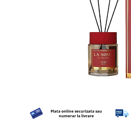
Detergent Rufe
Detergent Rufe
Anticalcar
Apret & solutii speciale
Balsam rufe
Detergent lichid
Detergent pudra
Inalbitor
Parfum de rufe
Solutie de intretinere textile
Solutii de scos pete
Tablete & Capsule
Produse Dezinfectante-
Plata online securizata sau
Antibacteriene
numerar la livrare
Produse de uz casnic
Produse de uz casnic