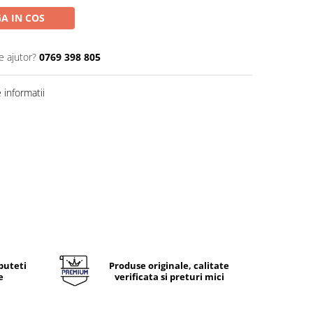
A IN COS
e ajutor?
0769 398 805
informatii
puteti
Produse originale, calitate
e
verificata si preturi mici