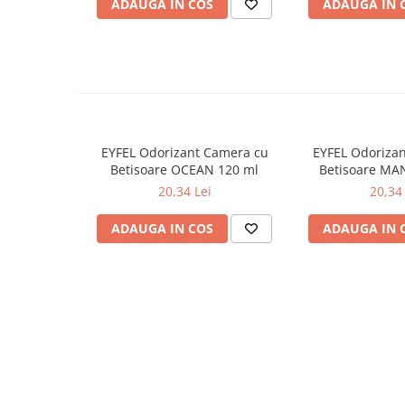
ADAUGA IN COS
ADAUGA IN 
Odorizante
Odorizante
Aer Conditionat
Baie
Camera
Lumanari Parfumate
EYFEL Odorizant Camera cu
EYFEL Odoriza
Betisoare OCEAN 120 ml
Betisoare MA
Masina
20,34 Lei
20,34 
Deodorante & Parfumuri
ADAUGA IN COS
ADAUGA IN 
Deodorante & Parfumuri
Parfumuri
Roll-on
Spray
Stick
Casete cadou
Casete cadou