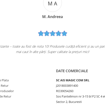
M A
M. Andreea
oate au fost de nota 10! Produsele curăță eficient și au un parfum plăc
mai caut în alte părți. Super calitate la prețuri mici!
DATE COMERCIALE
 Plata
SC AIS MAGIC COM SRL
e Retur
J2018003891400
Produselor
RO39054260
de Retur
Sos Pantelimon nr 3-15 bl P2 SC 4 e
Sector 2, Bucuresti