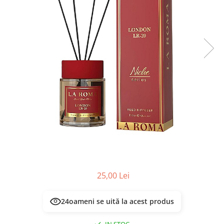
Masca & Gel de par
Sampon
Vopsea de par
Servetele Umede & Uscate
25,00 Lei
24
oameni se uită la acest produs