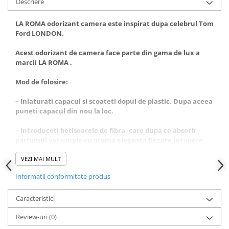
Descriere
LA ROMA odorizant camera este inspirat dupa celebrul Tom
Ford LONDON
.
Acest odorizant de camera face parte din gama de lux a
marcii LA ROMA .
Mod de folosire:
– Inlaturati capacul si scoateti dopul de plastic. Dupa aceea
puneti capacul din nou la loc.
– Introduceti betisoarele de fibra, care dupa ce absorb
parfumul vor umple cu aroma eleganta fiecare incapere.
– Amplasati flaconul pe o suprafata orizontala care nu este
VEZI MAI MULT
accesibila pentru copii si animale de casa!
Informatii conformitate produs
– Întoarceti betele de 2-3 ori pe saptamana pentru o aroma
mai proaspata!
Caracteristici
Review-uri
(0)
– La amplasare va rugam sa fiti atenti ca betisoarele sau
parfumul sa nu intre in contact cu suprafete lacuite din