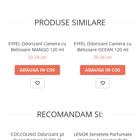
plastic, fiindca ele pot fi deteriorate.
– A se pastra la temperaturi intre 5-30 grade Celsius.
PRODUSE SIMILARE
– Nu expuneti la lumina directa a soarelui!
EYFEL Odorizant Camera cu
EYFEL Odorizant Camera cu
Betisoare MANGO 120 ml
Betisoare OCEAN 120 ml
20,34 Lei
20,34 Lei
ADAUGA IN COS
ADAUGA IN COS
RECOMANDAM SI:
COCCOLINO Odorizant pt
LENOR Servetele Parfumate