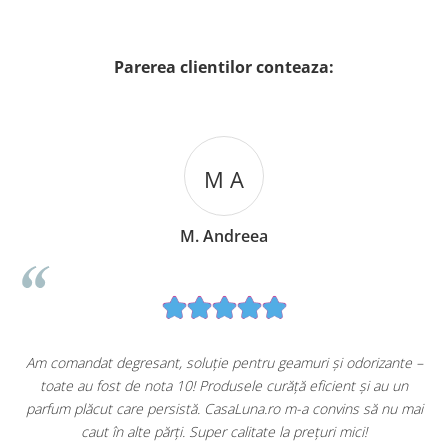
Parerea clientilor conteaza:
M A
M. Andreea
u
Am comandat degresant, soluție pentru geamuri și odorizante –
toate au fost de nota 10! Produsele curăță eficient și au un
ă
parfum plăcut care persistă. CasaLuna.ro m-a convins să nu mai
caut în alte părți. Super calitate la prețuri mici!