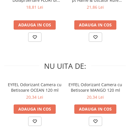
Dulap/Sertare FLORI di
pt Haine & Uscator Rufe
PRIMAVERA 3 buc
SPRING AWAKENING 34 buc
18,81 Lei
21,86 Lei
ADAUGA IN COS
ADAUGA IN COS
NU UITA DE:
EYFEL Odorizant Camera cu
EYFEL Odorizant Camera cu
Betisoare OCEAN 120 ml
Betisoare MANGO 120 ml
20,34 Lei
20,34 Lei
ADAUGA IN COS
ADAUGA IN COS