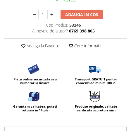
IN STOC
ADAUGA IN COS
Cod Produs:
53245
Ai nevoie de ajutor?
0769 398 805
Adauga la Favorite
Cere informatii
Plata online securizata sau
Transport GRATUIT pentru
numerar la livrare
comenzi de minim 300 lei
Garantam calitatea, puteti
Produse originale, calitate
returna in 14 zile
verificata si preturi mici