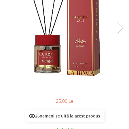
Masca & Gel de par
Sampon
Vopsea de par
Servetele Umede & Uscate
25,00 Lei
26
oameni se uită la acest produs