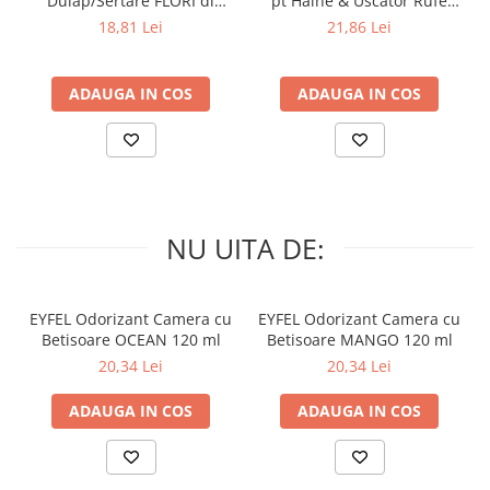
Dulap/Sertare FLORI di
pt Haine & Uscator Rufe
PRIMAVERA 3 buc
SPRING AWAKENING 34 buc
18,81 Lei
21,86 Lei
ADAUGA IN COS
ADAUGA IN COS
NU UITA DE:
EYFEL Odorizant Camera cu
EYFEL Odorizant Camera cu
Betisoare OCEAN 120 ml
Betisoare MANGO 120 ml
20,34 Lei
20,34 Lei
ADAUGA IN COS
ADAUGA IN COS