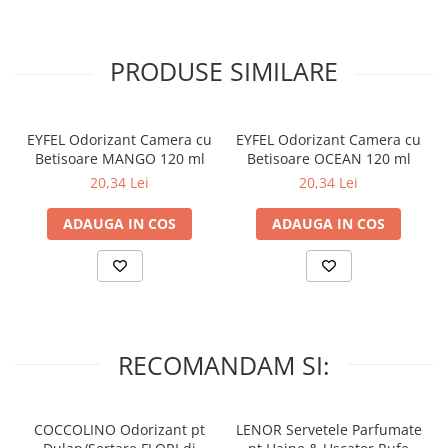
plastic, fiindca ele pot fi deteriorate.
– A se pastra la temperaturi intre 5-30 grade Celsius.
PRODUSE SIMILARE
– Nu expuneti la lumina directa a soarelui!
EYFEL Odorizant Camera cu
EYFEL Odorizant Camera cu
Betisoare MANGO 120 ml
Betisoare OCEAN 120 ml
20,34 Lei
20,34 Lei
ADAUGA IN COS
ADAUGA IN COS
RECOMANDAM SI:
COCCOLINO Odorizant pt
LENOR Servetele Parfumate