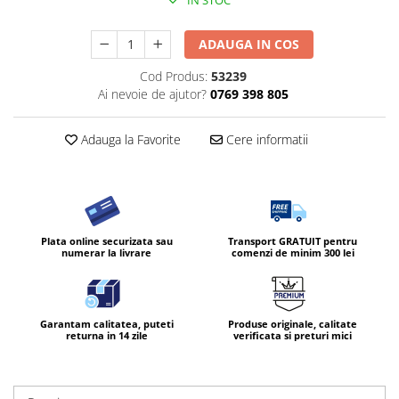
IN STOC
ADAUGA IN COS
Cod Produs:
53239
Ai nevoie de ajutor?
0769 398 805
Adauga la Favorite
Cere informatii
Plata online securizata sau
Transport GRATUIT pentru
numerar la livrare
comenzi de minim 300 lei
Garantam calitatea, puteti
Produse originale, calitate
returna in 14 zile
verificata si preturi mici