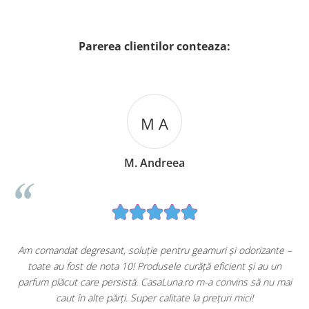
Parerea clientilor conteaza:
M A
M. Andreea
u
Am comandat degresant, soluție pentru geamuri și odorizante –
toate au fost de nota 10! Produsele curăță eficient și au un
ă
parfum plăcut care persistă. CasaLuna.ro m-a convins să nu mai
caut în alte părți. Super calitate la prețuri mici!