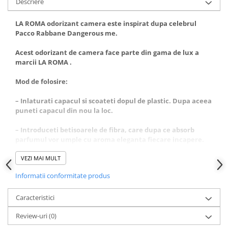
Descriere
LA ROMA odorizant camera este inspirat dupa celebrul
Pacco Rabbane Dangerous me.
Acest odorizant de camera face parte din gama de lux a
marcii LA ROMA .
Mod de folosire:
– Inlaturati capacul si scoateti dopul de plastic. Dupa aceea
puneti capacul din nou la loc.
– Introduceti betisoarele de fibra, care dupa ce absorb
parfumul vor umple cu aroma eleganta fiecare incapere.
– Amplasati flaconul pe o suprafata orizontala care nu este
VEZI MAI MULT
accesibila pentru copii si animale de casa!
Informatii conformitate produs
– Întoarceti betele de 2-3 ori pe saptamana pentru o aroma
mai proaspata!
Caracteristici
Review-uri
(0)
– La amplasare va rugam sa fiti atenti ca betisoarele sau
parfumul sa nu intre in contact cu suprafete lacuite din