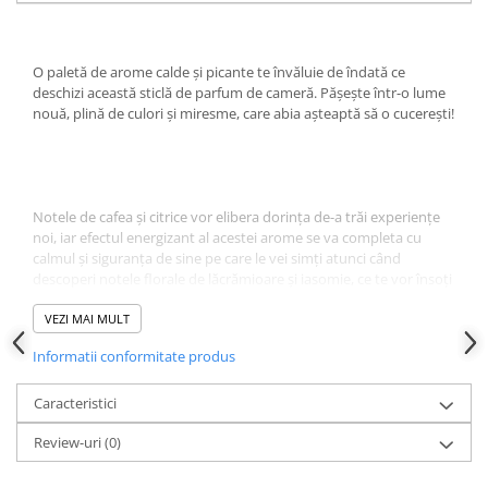
O paletă de arome calde și picante te învăluie de îndată ce
deschizi această sticlă de parfum de cameră. Pășește într-o lume
nouă, plină de culori și miresme, care abia așteaptă să o cucerești!
Notele de cafea și citrice vor elibera dorința de-a trăi experiențe
noi, iar efectul energizant al acestei arome se va completa cu
calmul și siguranța de sine pe care le vei simți atunci când
descoperi notele florale de lăcrămioare și iasomie, ce te vor însoți
până la finalul călătoriei, unde te așteaptă notele picante de mosc
și bergamotă, care lasă loc unui nou început.Un parfum
VEZI MAI MULT
efervescent și intens, care-ți va trezi toate simțurile.
Informatii conformitate produs
Caracteristici
Review-uri
(0)