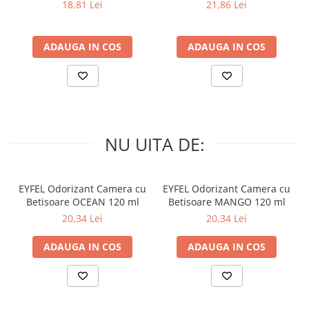
PRIMAVERA 3 buc
SPRING AWAKENING 34 buc
18,81 Lei
21,86 Lei
ADAUGA IN COS
ADAUGA IN COS
NU UITA DE:
EYFEL Odorizant Camera cu
EYFEL Odorizant Camera cu
Betisoare OCEAN 120 ml
Betisoare MANGO 120 ml
20,34 Lei
20,34 Lei
ADAUGA IN COS
ADAUGA IN COS