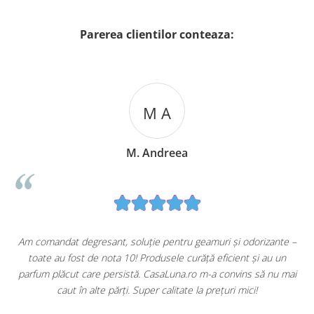
Parerea clientilor conteaza:
M A
M. Andreea
u
Am comandat degresant, soluție pentru geamuri și odorizante –
toate au fost de nota 10! Produsele curăță eficient și au un
ă
parfum plăcut care persistă. CasaLuna.ro m-a convins să nu mai
caut în alte părți. Super calitate la prețuri mici!