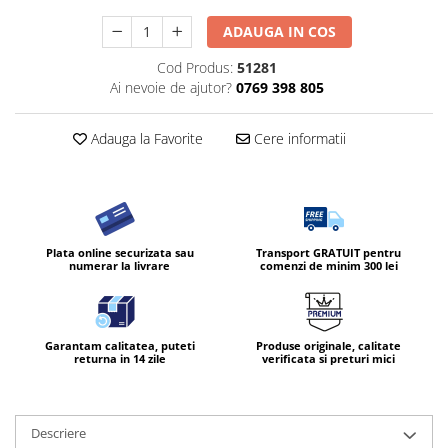
ADAUGA IN COS
Cod Produs:
51281
Ai nevoie de ajutor?
0769 398 805
Adauga la Favorite
Cere informatii
Plata online securizata sau
Transport GRATUIT pentru
numerar la livrare
comenzi de minim 300 lei
Garantam calitatea, puteti
Produse originale, calitate
returna in 14 zile
verificata si preturi mici
Descriere