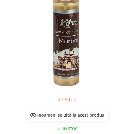
Masca & Gel de par
Sampon
Vopsea de par
Servetele Umede & Uscate
47,50 Lei
18
oameni se uită la acest produs
IN STOC