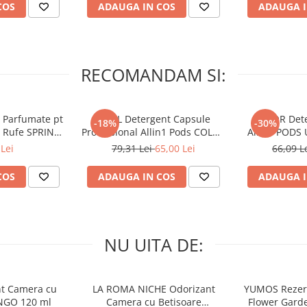
COS
ADAUGA IN COS
ADAUGA I
RECOMANDAM SI:
 Parfumate pt
ARIEL Detergent Capsule
LENOR Dete
-18%
-30%
r Rufe SPRING
Professional Allin1 Pods COLOR
Allin1 PODS 
 34 buc
60 buc
Awaken
Lei
79,31 Lei
65,00 Lei
66,09 L
COS
ADAUGA IN COS
ADAUGA I
NU UITA DE:
nt Camera cu
LA ROMA NICHE Odorizant
YUMOS Rezer
NGO 120 ml
Camera cu Betisoare
Flower Gard