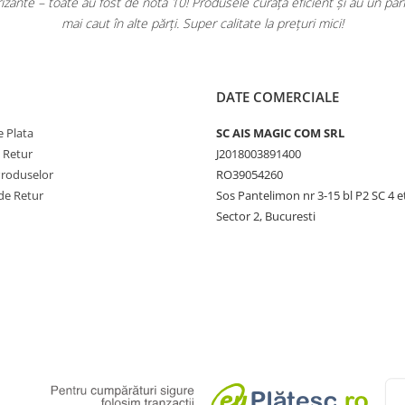
ante – toate au fost de nota 10! Produsele curăță eficient și au un pa
mai caut în alte părți. Super calitate la prețuri mici!
DATE COMERCIALE
 Plata
SC AIS MAGIC COM SRL
e Retur
J2018003891400
Produselor
RO39054260
de Retur
Sos Pantelimon nr 3-15 bl P2 SC 4 e
Sector 2, Bucuresti