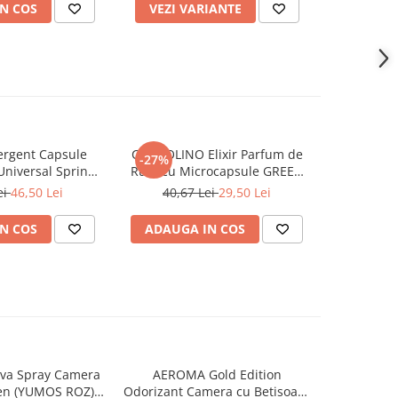
N COS
VEZI VARIANTE
ADAUG
rgent Capsule
COCCOLINO Elixir Parfum de
DASH De
-27%
Universal Spring
Rufe cu Microcapsule GREEN
Univers
ing 38 buc
SPA 342 ml
Muschi
ei
46,50 Lei
40,67 Lei
29,50 Lei
N COS
ADAUGA IN COS
ADAUG
va Spray Camera
AEROMA Gold Edition
EYFEL Od
en (YUMOS ROZ)
Odorizant Camera cu Betisoare
Betisoare