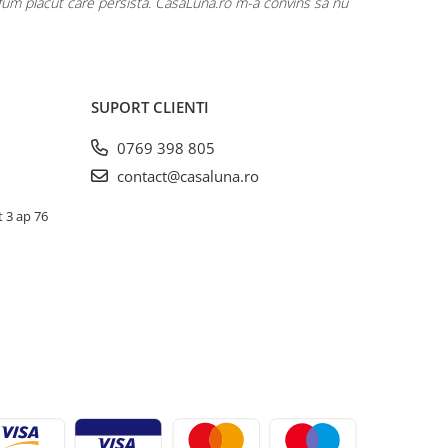
rfum plăcut care persistă. CasaLuna.ro m-a convins să nu
Cumpăr fre
SUPORT CLIENTI
0769 398 805
contact@casaluna.ro
t 3 ap 76