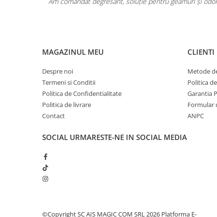
Pentru COPIL
area a fost
Am comandat degresant, soluție pentru geamuri și odoriz
Pentru EA
Pentru EL
Cosmetice Auto
MAGAZINUL MEU
CLIENTI
Pet Shop
Covoare & Tapiterii
Despre noi
Metode de
Termeni si Conditii
Politica d
Politica de Confidentialitate
Garantia 
Politica de livrare
Formular 
Contact
ANPC
SOCIAL
URMARESTE-NE IN SOCIAL MEDIA
©Copyright SC AIS MAGIC COM SRL 2026
Platforma E-