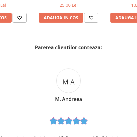
MADEMOSELLE 120 ml
2
Lei
25,00 Lei
10
COS
ADAUGA IN COS
ADAUGA I
Parerea clientilor conteaza:
M A
M. Andreea