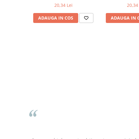
20,34 Lei
20,34 
Odorizante
Odorizante
ADAUGA IN COS
ADAUGA IN 
Aer Conditionat
Baie
Camera
Lumanari Parfumate
Masina
Deodorante & Parfumuri
Deodorante & Parfumuri
Parfumuri
Roll-on
Spray
Stick
Casete cadou
Casete cadou