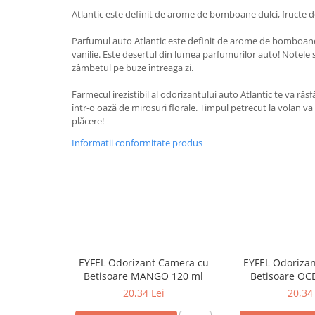
Baie
Atlantic este definit de arome de bomboane dulci, fructe de
Bucatarie
Parfumul auto Atlantic este definit de arome de bomboane 
vanilie. Este desertul din lumea parfumurilor auto! Notele s
Combaterea Insectelor
zâmbetul pe buze întreaga zi.
Daunatoare
Diverse produse de uz casnic
Farmecul irezistibil al odorizantului auto Atlantic te va răs
într-o oază de mirosuri florale. Timpul petrecut la volan v
Geamuri
plăcere!
Mobilier
Informatii conformitate produs
Pardoseli
Saci Menajeri
Servetele Umede Multisuprfete
Ingrijire Personala
Ingrijire Personala
Ingrijirea corpului
EYFEL Odorizant Camera cu
EYFEL Odoriza
Betisoare MANGO 120 ml
Betisoare OC
Bureti/Perie
20,34 Lei
20,34 
Crema
Deo Incaltaminte