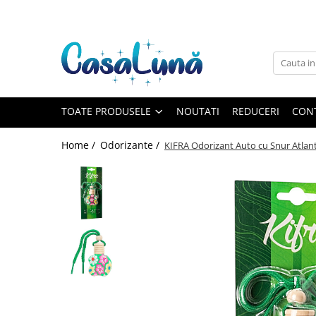
Toate Produsele
Gamma D'ORO
Gamma D'ORO
Gamma D'ORO Odorizant Cu
TOATE PRODUSELE
NOUTATI
REDUCERI
CON
Betisoare 120 ml
EYFEL
Home /
Odorizante /
KIFRA Odorizant Auto cu Snur Atlant
EYFEL
EYFEL Odorizant Auto 10 ml
EYFEL Odorizant Camera cu
Betisoare 120 ml
EYFEL Spray Odorizant 400 ml
LORIS
LORIS
LORIS Odorizant cu Betisoare 120
ml