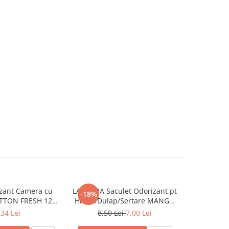
zant Camera cu
LA ROMA Saculet Odorizant pt
AEROM
-18%
OTTON FRESH 120
Haine/Dulap/Sertare MANGO
Odorizant 
ml
26g
Inten
,34 Lei
8,50 Lei
7,00 Lei