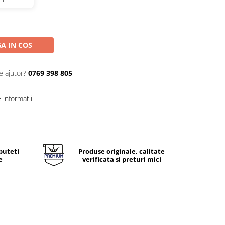
A IN COS
e ajutor?
0769 398 805
informatii
puteti
Produse originale, calitate
e
verificata si preturi mici