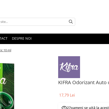
TACT
DESPRE NOI
ic 10 ml
KIFRA Odorizant Auto c
17,79 Lei
27
oameni se uită la aces