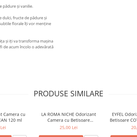
 pădure și vanilie.
dulci, fructe de pădure și
ubtile florale îți vor menține
făța și iți va transforma mașina
a fi de acum încolo o adevărată
PRODUSE SIMILARE
nt Camera cu
LA ROMA NICHE Odorizant
EYFEL Odori
EAN 120 ml
Camera cu Betisoare
Betisoare C
MADEMOSELLE 120 ml
Lei
25,00 Lei
20