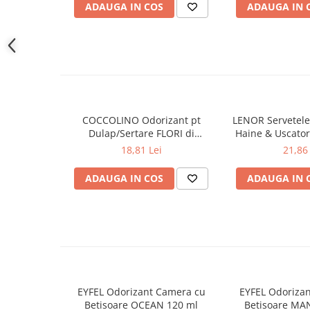
ADAUGA IN COS
ADAUGA IN 
Gel de dus
Igiena orala
Ingrijire intima
Lotiune de corp
Produse pentru ras
Sapunuri
COCCOLINO Odorizant pt
LENOR Servetele
Spuma de baie
Dulap/Sertare FLORI di
Haine & Uscato
Ingrijirea parului
PRIMAVERA 3 buc
AWAKENING
18,81 Lei
21,86 
Balsam de par
ADAUGA IN COS
ADAUGA IN 
Fixativ si spuma de par
Masca & Gel de par
Sampon
Vopsea de par
Servetele Umede & Uscate
Ingrijire copii
Ingrijire copii
EYFEL Odorizant Camera cu
EYFEL Odoriza
Betisoare OCEAN 120 ml
Betisoare MA
Cosmetice copii