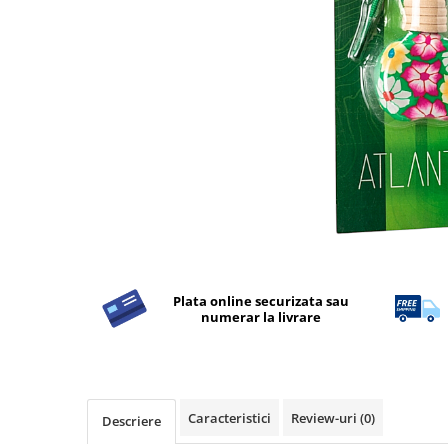
Detergent Rufe
Detergent Rufe
Anticalcar
Apret & solutii speciale
Balsam rufe
Detergent lichid
Detergent pudra
Inalbitor
Parfum de rufe
Solutie de intretinere textile
Plata online securizata sau
Solutii de scos pete
numerar la livrare
Tablete & Capsule
Produse Dezinfectante-
Antibacteriene
Produse de uz casnic
Caracteristici
Review-uri
(0)
Descriere
Produse de uz casnic