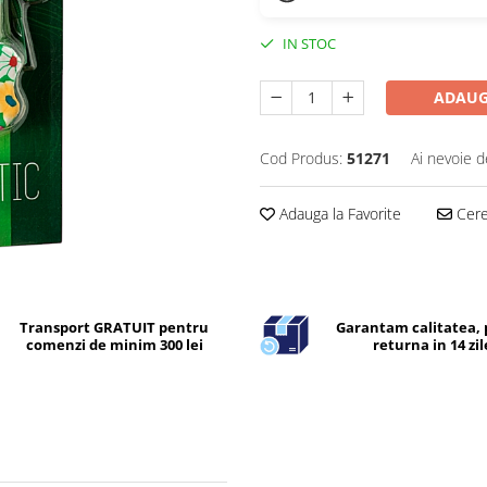
IN STOC
ADAUG
Cod Produs:
51271
Ai nevoie d
Adauga la Favorite
Cere 
Transport GRATUIT pentru
Garantam calitatea, 
comenzi de minim 300 lei
returna in 14 zil