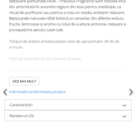
Bețișoare parfumate HEM – Precious Fragrance sunt folosite încă
din antichitate în anumite regiuni din Asia pentru meditație, ca
ritual de purificare sau pentra a crea un mediu ambient relaxant.
Bețișoarele naturale HEM îmbină un amestec din diferite ierburi,
fructe, lemnoase și arome cu rolul de a aduce armonie, relaxare și
prosepețime aerului casei tale.
Timpul de ardere al bețișoarelor este de aproximativ 30-45 de
minute.
Păstrați cutia într-un loc răcoros și uscat.
Nu lăsați bețișorul parfumat să ardă nesupravegheat. Asiguraţi-
vă că bețișorul este aşezat în suport şi rămâne pe o suprafaţă
rezistentă la căldură în timpul utilizării! A se păstra departe de
VEZI MAI MULT
materiale inflamabile. A nu se lăsa la îndemâna copiilor. A nu se
Informatii conformitate produs
folosi de persoanele cu probleme respiratorii sau cu alergii.
Caracteristici
Review-uri
(0)