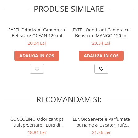
PRODUSE SIMILARE
EYFEL Odorizant Camera cu
EYFEL Odorizant Camera cu
Betisoare OCEAN 120 ml
Betisoare MANGO 120 ml
20,34 Lei
20,34 Lei
ADAUGA IN COS
ADAUGA IN COS
RECOMANDAM SI:
COCCOLINO Odorizant pt
LENOR Servetele Parfumate
Dulap/Sertare FLORI di
pt Haine & Uscator Rufe
PRIMAVERA 3 buc
SPRING AWAKENING 34 buc
18,81 Lei
21,86 Lei