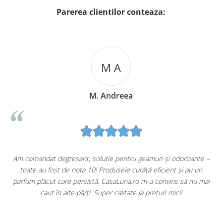
Parerea clientilor conteaza:
M A
M. Andreea
u
Am comandat degresant, soluție pentru geamuri și odorizante –
toate au fost de nota 10! Produsele curăță eficient și au un
ă
parfum plăcut care persistă. CasaLuna.ro m-a convins să nu mai
caut în alte părți. Super calitate la prețuri mici!