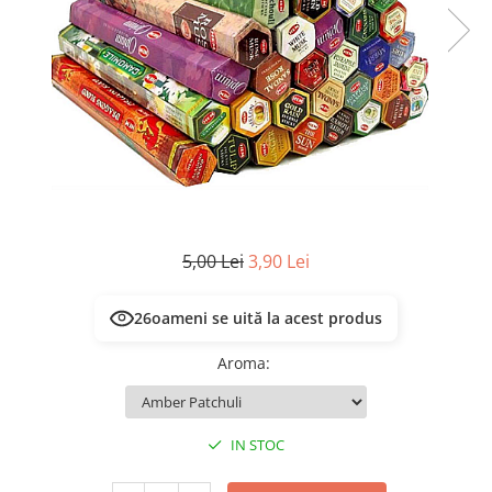
Masca & Gel de par
Sampon
Vopsea de par
Servetele Umede & Uscate
5,00 Lei
3,90 Lei
26
oameni se uită la acest produs
Aroma
:
IN STOC