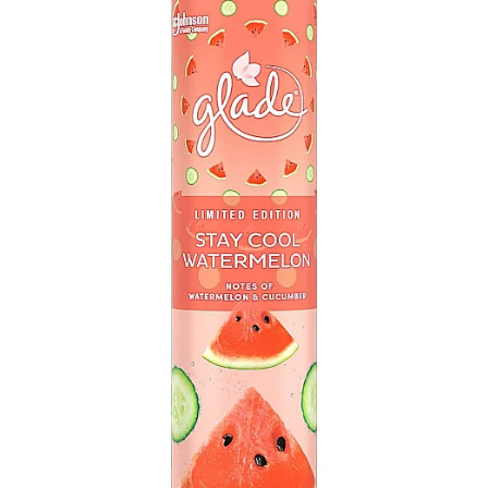
Apret & solutii speciale
Balsam rufe
Detergent lichid
Detergent pudra
Inalbitor
Parfum de rufe
Solutie de intretinere textile
Solutii de scos pete
Tablete & Capsule
Produse Dezinfectante-
Antibacteriene
Produse de uz casnic
Baie
Bucatarie
Combaterea Insectelor
Daunatoare