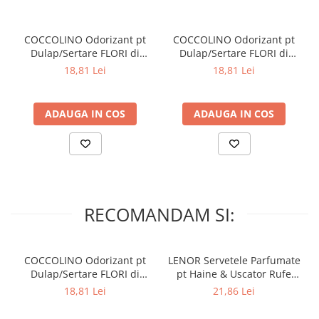
Lumanari Parfumate
Masina
COCCOLINO Odorizant pt
COCCOLINO Odorizant pt
Deodorante & Parfumuri
Dulap/Sertare FLORI di
Dulap/Sertare FLORI di
Parfumuri
PRIMAVERA 3 buc
TIARE 3 buc
18,81 Lei
18,81 Lei
Roll-on
Spray
ADAUGA IN COS
ADAUGA IN COS
Stick
Casete cadou
Pentru COPIL
Pentru EA
RECOMANDAM SI:
Pentru EL
Cosmetice Auto
Pet Shop
COCCOLINO Odorizant pt
LENOR Servetele Parfumate
Covoare & Tapiterii
Dulap/Sertare FLORI di
pt Haine & Uscator Rufe
PRIMAVERA 3 buc
SPRING AWAKENING 34 buc
18,81 Lei
21,86 Lei