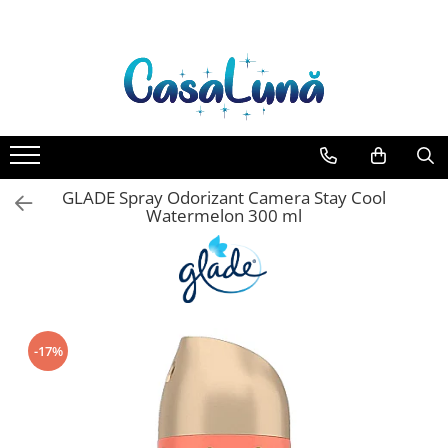
Toate Produsele
Gamma D'ORO
Gamma D'ORO Odorizant Cu
Betisoare 120 ml
EYFEL
GLADE Spray Odorizant Camera Stay Cool
EYFEL Odorizant Auto 10 ml
Watermelon 300 ml
EYFEL Odorizant Camera cu
Betisoare 120 ml
EYFEL Spray Odorizant 400 ml
LORIS
LORIS Odorizant cu Betisoare 120
-17%
ml
Detergent Rufe
Anticalcar