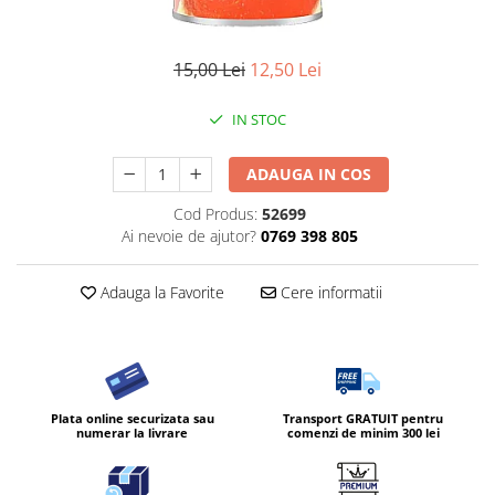
Diverse produse de uz casnic
Geamuri
15,00 Lei
12,50 Lei
Mobilier
IN STOC
Pardoseli
Saci Menajeri
ADAUGA IN COS
Servetele Umede Multisuprfete
Cod Produs:
52699
Ingrijire Personala
Ai nevoie de ajutor?
0769 398 805
Ingrijirea corpului
Adauga la Favorite
Cere informatii
Bureti/Perie
Crema
Deo Incaltaminte
Gel de dus
Igiena orala
Plata online securizata sau
Transport GRATUIT pentru
numerar la livrare
comenzi de minim 300 lei
Ingrijire intima
Lotiune de corp