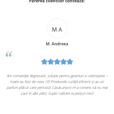
Parerea clientilor conteaza:
M A
M. Andreea
u
Am comandat degresant, soluție pentru geamuri și odorizante –
toate au fost de nota 10! Produsele curăță eficient și au un
ă
parfum plăcut care persistă. CasaLuna.ro m-a convins să nu mai
caut în alte părți. Super calitate la prețuri mici!