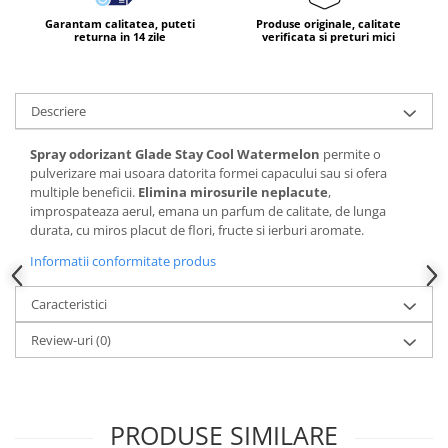
Produse pentru ras
Garantam calitatea, puteti
Produse originale, calitate
Sapunuri
returna in 14 zile
verificata si preturi mici
Spuma de baie
Ingrijirea parului
Descriere
Balsam de par
Fixativ si spuma de par
Spray odorizant Glade Stay Cool Watermelon
permite o
Masca & Gel de par
pulverizare mai usoara datorita formei capacului sau si ofera
Sampon
multiple beneficii.
Elimina mirosurile neplacute
,
improspateaza aerul, emana un parfum de calitate, de lunga
Vopsea de par
durata, cu miros placut de flori, fructe si ierburi aromate.
Servetele Umede & Uscate
Informatii conformitate produs
Ingrijire copii
Cosmetice copii
Caracteristici
Odorizante
Review-uri
(0)
Aer Conditionat
Baie
Camera
PRODUSE SIMILARE