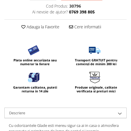
Cod Produs:
30796
Ai nevoie de ajutor?
0769 398 805
Adauga la Favorite
Cere informatii
Plata online securizata sau
Transport GRATUIT pentru
numerar la livrare
comenzi de minim 300 lei
Garantam calitatea, puteti
Produse originale, calitate
returna in 14 zile
verificata si preturi mici
Descriere
Cu odorizantele Glade esti mereu sigur ca ai in casa o atmosfera