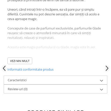
proaspata si primitoare de lemn de santal si iasomie .
Uneori, când intrați într-o încăpere, ea vă pare pur și simplu
diferită. Cuvintele nu pot descrie senzația, dar simțiți că acolo e
ceva aproape magic.
Concepute de case de parfumuri exclusiviste, parfumurile Glade
reușesc să creeze o atmosferă minunată în care vă simțiți
revitalizați, relaxați și inspiratati.
Aceasta este magia parfumului și cu Glade, magia este în aer.
Rezerva are 100% ulei parfumat.
VEZI MAI MULT
Informatii conformitate produs
Caracteristici
Review-uri
(0)