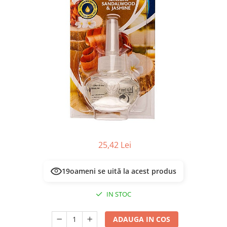
Masca & Gel de par
Sampon
Vopsea de par
Servetele Umede & Uscate
25,42 Lei
19
oameni se uită la acest produs
IN STOC
ADAUGA IN COS