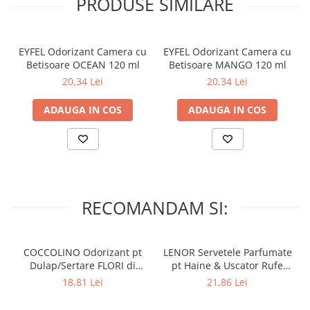
PRODUSE SIMILARE
EYFEL Odorizant Camera cu
EYFEL Odorizant Camera cu
Betisoare OCEAN 120 ml
Betisoare MANGO 120 ml
20,34 Lei
20,34 Lei
ADAUGA IN COS
ADAUGA IN COS
RECOMANDAM SI:
COCCOLINO Odorizant pt
LENOR Servetele Parfumate
Dulap/Sertare FLORI di
pt Haine & Uscator Rufe
PRIMAVERA 3 buc
SPRING AWAKENING 34 buc
18,81 Lei
21,86 Lei