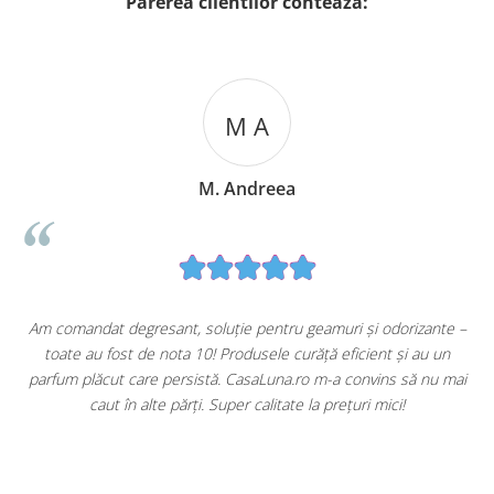
Parerea clientilor conteaza:
M A
M. Andreea
u
Am comandat degresant, soluție pentru geamuri și odorizante –
toate au fost de nota 10! Produsele curăță eficient și au un
ă
parfum plăcut care persistă. CasaLuna.ro m-a convins să nu mai
caut în alte părți. Super calitate la prețuri mici!