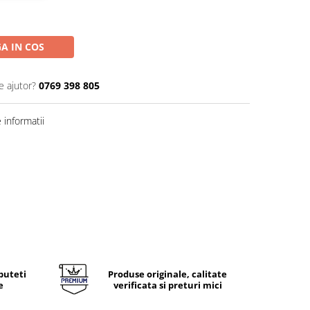
A IN COS
e ajutor?
0769 398 805
informatii
puteti
Produse originale, calitate
e
verificata si preturi mici