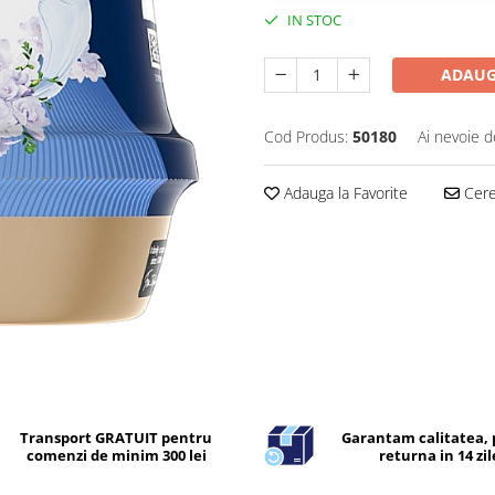
IN STOC
ADAUG
Cod Produs:
50180
Ai nevoie d
Adauga la Favorite
Cere 
Transport GRATUIT pentru
Garantam calitatea, 
comenzi de minim 300 lei
returna in 14 zil