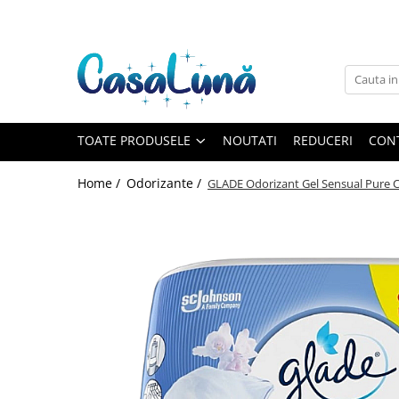
Toate Produsele
Gamma D'ORO
Gamma D'ORO
Gamma D'ORO Odorizant Cu
TOATE PRODUSELE
NOUTATI
REDUCERI
CON
Betisoare 120 ml
EYFEL
Home /
Odorizante /
GLADE Odorizant Gel Sensual Pure C
EYFEL
EYFEL Odorizant Auto 10 ml
EYFEL Odorizant Camera cu
Betisoare 120 ml
EYFEL Spray Odorizant 400 ml
LORIS
LORIS
LORIS Odorizant cu Betisoare 120
ml