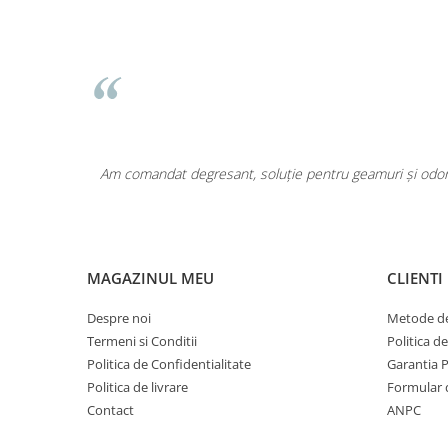
Pentru COPIL
Pentru EA
Pentru EL
Cosmetice Auto
Pet Shop
Covoare & Tapiterii
area a fost
Am comandat degresant, soluție pentru geamuri și odoriz
MAGAZINUL MEU
CLIENTI
Despre noi
Metode de
Termeni si Conditii
Politica d
Politica de Confidentialitate
Garantia 
Politica de livrare
Formular 
Contact
ANPC