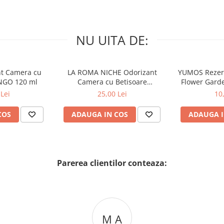
NU UITA DE:
nt Camera cu
LA ROMA NICHE Odorizant
YUMOS Rezer
NGO 120 ml
Camera cu Betisoare
Flower Gard
MADEMOSELLE 120 ml
2
Lei
25,00 Lei
10
COS
ADAUGA IN COS
ADAUGA I
Parerea clientilor conteaza:
M A