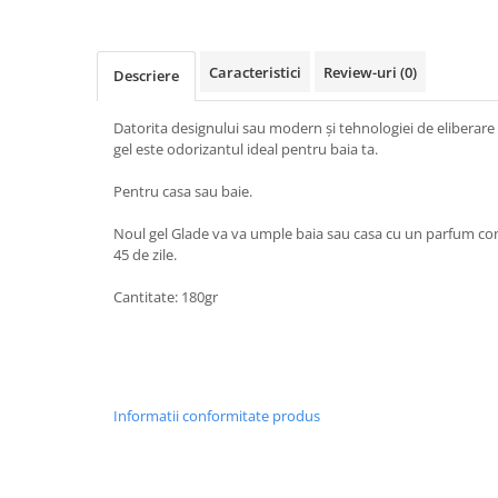
Baie
Bucatarie
Caracteristici
Review-uri
(0)
Descriere
Combaterea Insectelor
Daunatoare
Datorita designului sau modern și tehnologiei de eliberare
Diverse produse de uz casnic
gel este odorizantul ideal pentru baia ta.
Geamuri
Pentru casa sau baie.
Mobilier
Noul gel Glade va va umple baia sau casa cu un parfum con
Pardoseli
45 de zile.
Saci Menajeri
Cantitate: 180gr
Servetele Umede Multisuprfete
Ingrijire Personala
Ingrijire Personala
Ingrijirea corpului
Informatii conformitate produs
Bureti/Perie
Crema
Deo Incaltaminte