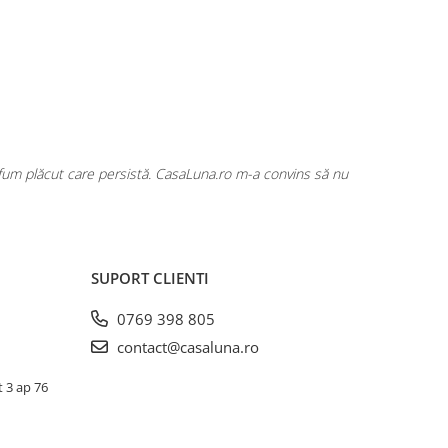
rfum plăcut care persistă. CasaLuna.ro m-a convins să nu
Cumpăr fre
SUPORT CLIENTI
0769 398 805
contact@casaluna.ro
t 3 ap 76