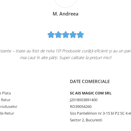
M. Andreea
ante – toate au fost de nota 10! Produsele curăță eficient și au un pa
mai caut în alte părți. Super calitate la prețuri mici!
DATE COMERCIALE
 Plata
SC AIS MAGIC COM SRL
e Retur
J2018003891400
Produselor
RO39054260
de Retur
Sos Pantelimon nr 3-15 bl P2 SC 4 e
Sector 2, Bucuresti