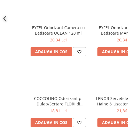
Gel de dus
Igiena orala
Ingrijire intima
EYFEL Odorizant Camera cu
EYFEL Odoriza
Lotiune de corp
Betisoare OCEAN 120 ml
Betisoare MA
Produse pentru ras
20,34 Lei
20,34 
Sapunuri
Spuma de baie
ADAUGA IN COS
ADAUGA IN 
Ingrijirea parului
Balsam de par
Fixativ si spuma de par
Masca & Gel de par
Sampon
Vopsea de par
COCCOLINO Odorizant pt
LENOR Servetele
Dulap/Sertare FLORI di
Haine & Uscato
Servetele Umede & Uscate
PRIMAVERA 3 buc
AWAKENING
18,81 Lei
21,86 
Ingrijire copii
Ingrijire copii
ADAUGA IN COS
ADAUGA IN 
Cosmetice copii