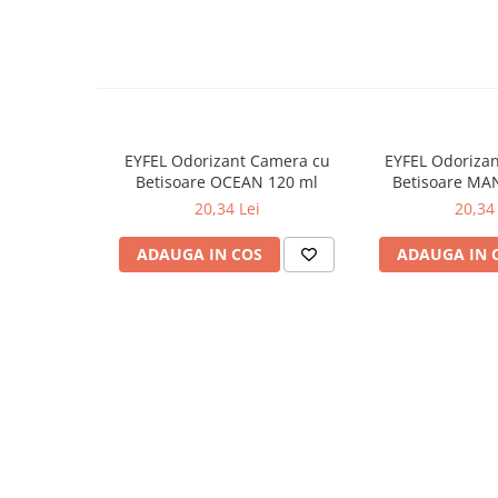
Odorizante
Odorizante
Aer Conditionat
Baie
Camera
EYFEL Odorizant Camera cu
EYFEL Odoriza
Betisoare OCEAN 120 ml
Betisoare MA
Lumanari Parfumate
20,34 Lei
20,34 
Masina
ADAUGA IN COS
ADAUGA IN 
Deodorante & Parfumuri
Deodorante & Parfumuri
Parfumuri
Roll-on
Spray
Stick
Casete cadou
Casete cadou