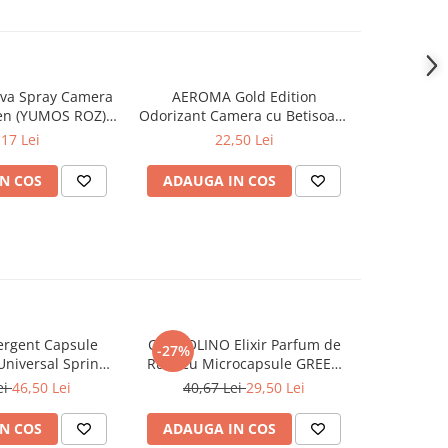
va Spray Camera
AEROMA Gold Edition
EYFEL Od
en (YUMOS ROZ)
Odorizant Camera cu Betisoare
Betisoare
60 ml
Intense Vibe 125 ml
Ta
,17 Lei
22,50 Lei
N COS
ADAUGA IN COS
ADAUG
rgent Capsule
COCCOLINO Elixir Parfum de
DASH De
-27%
Universal Spring
Rufe cu Microcapsule GREEN
Univers
ing 38 buc
SPA 342 ml
Muschi
ei
46,50 Lei
40,67 Lei
29,50 Lei
N COS
ADAUGA IN COS
ADAUG