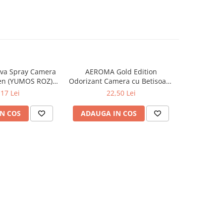
va Spray Camera
AEROMA Gold Edition
EYFEL Od
en (YUMOS ROZ)
Odorizant Camera cu Betisoare
Betisoare
60 ml
Intense Vibe 125 ml
Ta
,17 Lei
22,50 Lei
N COS
ADAUGA IN COS
ADAUG