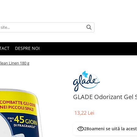
TACT
DESPRE NOI
lean Linen 180 g
GLADE Odorizant Gel S
13,22 Lei
28
oameni se uită la aces