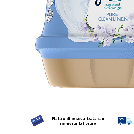
Detergent Rufe
Detergent Rufe
Anticalcar
Apret & solutii speciale
Balsam rufe
Detergent lichid
Detergent pudra
Inalbitor
Parfum de rufe
Solutie de intretinere textile
Solutii de scos pete
Tablete & Capsule
Produse Dezinfectante-
Antibacteriene
Plata online securizata sau
numerar la livrare
Produse de uz casnic
Produse de uz casnic