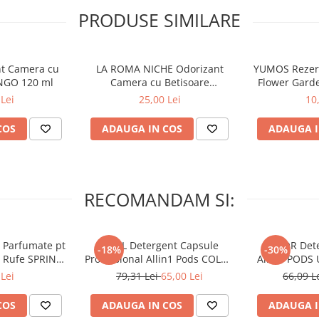
PRODUSE SIMILARE
nt Camera cu
LA ROMA NICHE Odorizant
YUMOS Rezer
NGO 120 ml
Camera cu Betisoare
Flower Gard
MADEMOSELLE 120 ml
2
Lei
25,00 Lei
10
COS
ADAUGA IN COS
ADAUGA I
RECOMANDAM SI:
 Parfumate pt
ARIEL Detergent Capsule
LENOR Dete
-18%
-30%
r Rufe SPRING
Professional Allin1 Pods COLOR
Allin1 PODS 
 34 buc
60 buc
Awaken
Lei
79,31 Lei
65,00 Lei
66,09 L
COS
ADAUGA IN COS
ADAUGA I