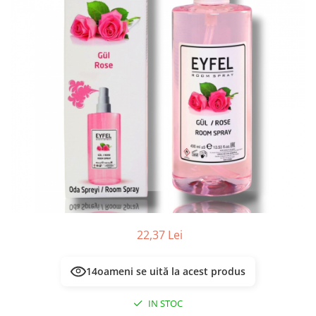
Masca & Gel de par
Sampon
Vopsea de par
Servetele Umede & Uscate
22,37 Lei
14
oameni se uită la acest produs
IN STOC