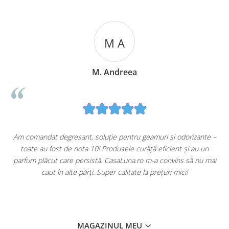
M A
M. Andreea
u
Am comandat degresant, soluție pentru geamuri și odorizante –
toate au fost de nota 10! Produsele curăță eficient și au un
ă
parfum plăcut care persistă. CasaLuna.ro m-a convins să nu mai
caut în alte părți. Super calitate la prețuri mici!
MAGAZINUL MEU