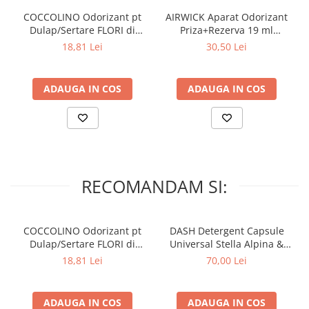
COCCOLINO Odorizant pt
AIRWICK Aparat Odorizant
Dulap/Sertare FLORI di
Priza+Rezerva 19 ml
PRIMAVERA 3 buc
Sparkling Rose & Raspberry
18,81 Lei
30,50 Lei
ADAUGA IN COS
ADAUGA IN COS
RECOMANDAM SI:
COCCOLINO Odorizant pt
DASH Detergent Capsule
Dulap/Sertare FLORI di
Universal Stella Alpina &
PRIMAVERA 3 buc
Muschino Bianco 60 buc
18,81 Lei
70,00 Lei
ADAUGA IN COS
ADAUGA IN COS