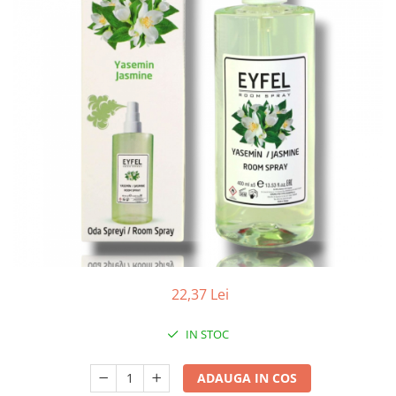
Apret & solutii speciale
Balsam rufe
Detergent lichid
Detergent pudra
Inalbitor
Parfum de rufe
Solutie de intretinere textile
Solutii de scos pete
Tablete & Capsule
Produse Dezinfectante-
Antibacteriene
22,37 Lei
Produse de uz casnic
Baie
IN STOC
Bucatarie
Combaterea Insectelor
ADAUGA IN COS
Daunatoare