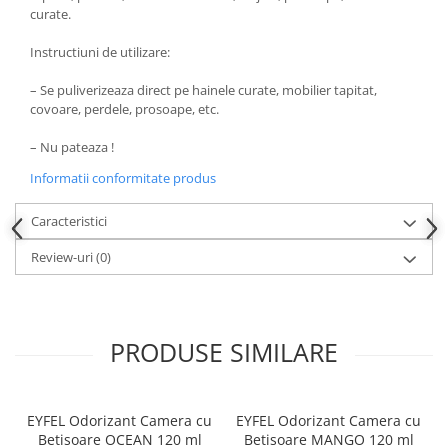
Produse pentru ras
curate.
Sapunuri
Instructiuni de utilizare:
Spuma de baie
Ingrijirea parului
– Se puliverizeaza direct pe hainele curate, mobilier tapitat,
covoare, perdele, prosoape, etc.
Balsam de par
Fixativ si spuma de par
– Nu pateaza !
Masca & Gel de par
Informatii conformitate produs
Sampon
Vopsea de par
Caracteristici
Servetele Umede & Uscate
Review-uri
(0)
Ingrijire copii
Cosmetice copii
Odorizante
PRODUSE SIMILARE
Aer Conditionat
Baie
Camera
EYFEL Odorizant Camera cu
EYFEL Odorizant Camera cu
Betisoare OCEAN 120 ml
Betisoare MANGO 120 ml