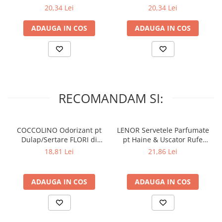
Lumanari Parfumate
20,34 Lei
20,34 Lei
Masina
ADAUGA IN COS
ADAUGA IN COS
Deodorante & Parfumuri
Parfumuri
Roll-on
Spray
Stick
RECOMANDAM SI:
Casete cadou
Pentru COPIL
COCCOLINO Odorizant pt
LENOR Servetele Parfumate
Pentru EA
Dulap/Sertare FLORI di
pt Haine & Uscator Rufe
Pentru EL
PRIMAVERA 3 buc
SPRING AWAKENING 34 buc
18,81 Lei
21,86 Lei
Cosmetice Auto
Pet Shop
ADAUGA IN COS
ADAUGA IN COS
Covoare & Tapiterii