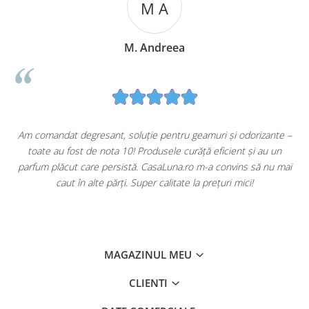
M A
M. Andreea
u
Am comandat degresant, soluție pentru geamuri și odorizante –
toate au fost de nota 10! Produsele curăță eficient și au un
ă
parfum plăcut care persistă. CasaLuna.ro m-a convins să nu mai
caut în alte părți. Super calitate la prețuri mici!
MAGAZINUL MEU
CLIENTI