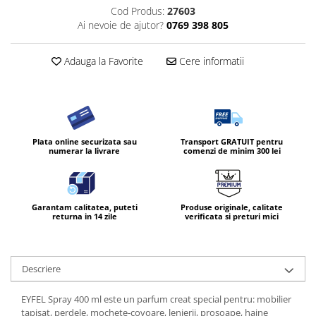
Cod Produs:
27603
Diverse produse de uz casnic
Ai nevoie de ajutor?
0769 398 805
Geamuri
Adauga la Favorite
Cere informatii
Mobilier
Pardoseli
Saci Menajeri
Servetele Umede Multisuprfete
Plata online securizata sau
Transport GRATUIT pentru
Ingrijire Personala
numerar la livrare
comenzi de minim 300 lei
Ingrijirea corpului
Bureti/Perie
Crema
Garantam calitatea, puteti
Produse originale, calitate
returna in 14 zile
verificata si preturi mici
Deo Incaltaminte
Gel de dus
Igiena orala
Descriere
Ingrijire intima
Lotiune de corp
EYFEL Spray 400 ml este un parfum creat special pentru: mobilier
tapisat, perdele, mochete-covoare, lenjerii, prosoape, haine