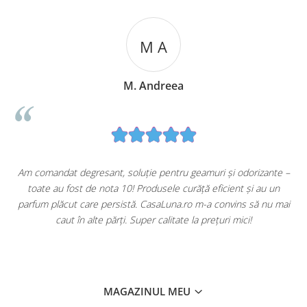
M A
M. Andreea
u
Am comandat degresant, soluție pentru geamuri și odorizante –
toate au fost de nota 10! Produsele curăță eficient și au un
ă
parfum plăcut care persistă. CasaLuna.ro m-a convins să nu mai
caut în alte părți. Super calitate la prețuri mici!
MAGAZINUL MEU