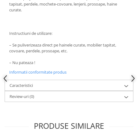
Produse pentru ras
tapisat, perdele, mochete-covoare, lenjerii, prosoape, haine
Sapunuri
curate.
Spuma de baie
Ingrijirea parului
Instructiuni de utilizare:
Balsam de par
Fixativ si spuma de par
– Se puliverizeaza direct pe hainele curate, mobilier tapitat,
Masca & Gel de par
covoare, perdele, prosoape, etc.
Sampon
– Nu pateaza !
Vopsea de par
Informatii conformitate produs
Servetele Umede & Uscate
Ingrijire copii
Caracteristici
Cosmetice copii
Review-uri
(0)
Odorizante
Aer Conditionat
Baie
PRODUSE SIMILARE
Camera