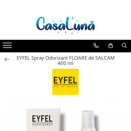
Toate Produsele
Gamma D'ORO
Gamma D'ORO Odorizant Cu
Betisoare 120 ml
EYFEL
EYFEL Spray Odorizant FLOARE de SALCAM
EYFEL Odorizant Auto 10 ml
400 ml
EYFEL Odorizant Camera cu
Betisoare 120 ml
EYFEL Spray Odorizant 400 ml
LORIS
LORIS Odorizant cu Betisoare 120
ml
Detergent Rufe
Anticalcar