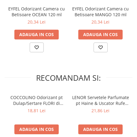
Lumanari Parfumate
EYFEL Odorizant Camera cu
EYFEL Odorizant Camera cu
Masina
Betisoare OCEAN 120 ml
Betisoare MANGO 120 ml
Deodorante & Parfumuri
20,34 Lei
20,34 Lei
Parfumuri
ADAUGA IN COS
ADAUGA IN COS
Roll-on
Spray
Stick
Casete cadou
Pentru COPIL
RECOMANDAM SI:
Pentru EA
Pentru EL
COCCOLINO Odorizant pt
LENOR Servetele Parfumate
Cosmetice Auto
Dulap/Sertare FLORI di
pt Haine & Uscator Rufe
PRIMAVERA 3 buc
SPRING AWAKENING 34 buc
Pet Shop
18,81 Lei
21,86 Lei
Covoare & Tapiterii
ADAUGA IN COS
ADAUGA IN COS