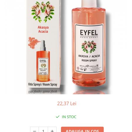
Apret & solutii speciale
Balsam rufe
Detergent lichid
Detergent pudra
Inalbitor
Parfum de rufe
Solutie de intretinere textile
Solutii de scos pete
Tablete & Capsule
Produse Dezinfectante-
Antibacteriene
Produse de uz casnic
22,37 Lei
Baie
Bucatarie
IN STOC
Combaterea Insectelor
Daunatoare
ADAUGA IN COS