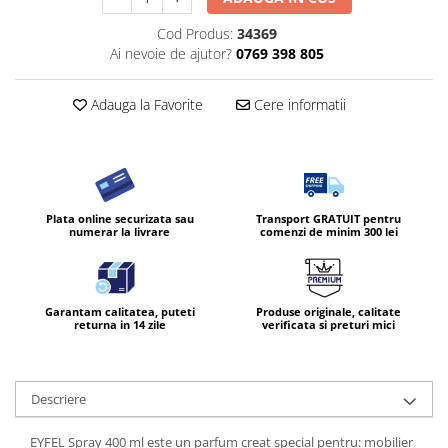
Diverse produse de uz casnic
Cod Produs:
34369
Ai nevoie de ajutor?
0769 398 805
Geamuri
Mobilier
Adauga la Favorite
Cere informatii
Pardoseli
Saci Menajeri
Servetele Umede Multisuprfete
Ingrijire Personala
Plata online securizata sau
Transport GRATUIT pentru
numerar la livrare
comenzi de minim 300 lei
Ingrijirea corpului
Bureti/Perie
Crema
Garantam calitatea, puteti
Produse originale, calitate
Deo Incaltaminte
returna in 14 zile
verificata si preturi mici
Gel de dus
Igiena orala
Ingrijire intima
Descriere
Lotiune de corp
EYFEL Spray 400 ml este un parfum creat special pentru: mobilier