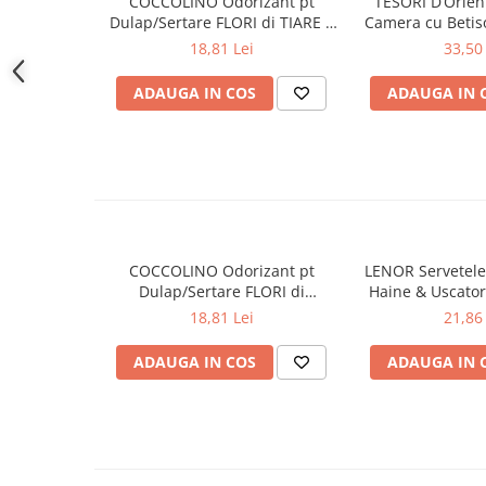
COCCOLINO Odorizant pt
TESORI D’Orien
Dulap/Sertare FLORI di TIARE 3
Camera cu Betis
Gel de dus
buc
200 
18,81 Lei
33,50 
Igiena orala
Ingrijire intima
ADAUGA IN COS
ADAUGA IN 
Lotiune de corp
Produse pentru ras
Sapunuri
Spuma de baie
Ingrijirea parului
Balsam de par
COCCOLINO Odorizant pt
LENOR Servetele
Fixativ si spuma de par
Dulap/Sertare FLORI di
Haine & Uscato
PRIMAVERA 3 buc
AWAKENING
Masca & Gel de par
18,81 Lei
21,86 
Sampon
ADAUGA IN COS
ADAUGA IN 
Vopsea de par
Servetele Umede & Uscate
Ingrijire copii
Ingrijire copii
Cosmetice copii