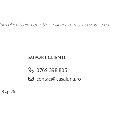
rfum plăcut care persistă. CasaLuna.ro m-a convins să nu
Cumpăr fre
SUPORT CLIENTI
0769 398 805
contact@casaluna.ro
t 3 ap 76