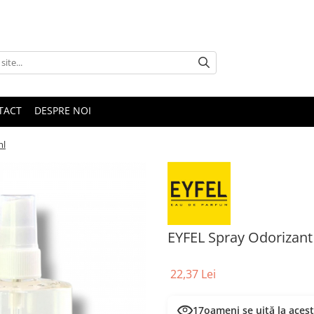
TACT
DESPRE NOI
ml
EYFEL Spray Odorizan
22,37 Lei
18
oameni se uită la aces