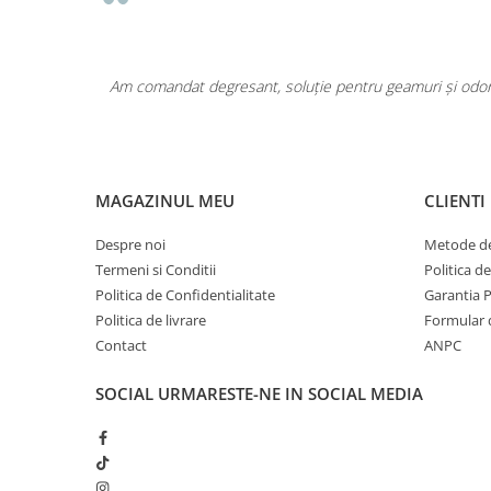
Pentru COPIL
Pentru EA
Pentru EL
area a fost
Am comandat degresant, soluție pentru geamuri și odoriz
Cosmetice Auto
Pet Shop
Covoare & Tapiterii
MAGAZINUL MEU
CLIENTI
Despre noi
Metode de
Termeni si Conditii
Politica d
Politica de Confidentialitate
Garantia 
Politica de livrare
Formular 
Contact
ANPC
SOCIAL
URMARESTE-NE IN SOCIAL MEDIA