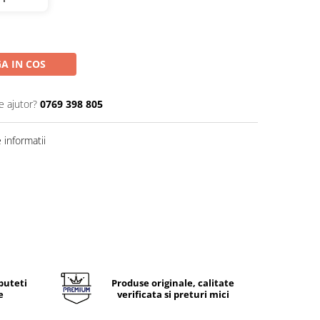
A IN COS
e ajutor?
0769 398 805
informatii
puteti
Produse originale, calitate
e
verificata si preturi mici