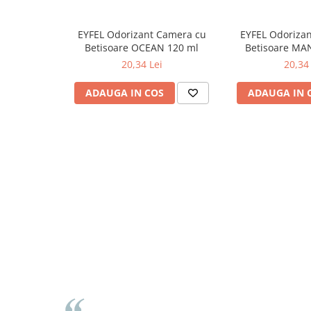
Odorizante
EYFEL Odorizant Camera cu
EYFEL Odoriza
Odorizante
Betisoare OCEAN 120 ml
Betisoare MA
Aer Conditionat
20,34 Lei
20,34 
Baie
ADAUGA IN COS
ADAUGA IN 
Camera
Lumanari Parfumate
Masina
Deodorante & Parfumuri
Deodorante & Parfumuri
Parfumuri
Roll-on
Spray
Stick
Casete cadou
Casete cadou