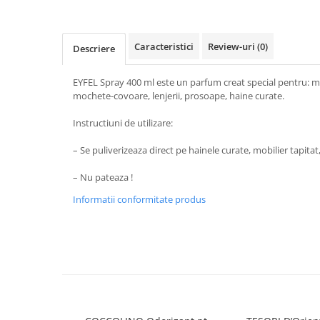
Baie
Bucatarie
Caracteristici
Review-uri
(0)
Descriere
Combaterea Insectelor
Daunatoare
EYFEL Spray 400 ml este un parfum creat special pentru: mo
Diverse produse de uz casnic
mochete-covoare, lenjerii, prosoape, haine curate.
Geamuri
Instructiuni de utilizare:
Mobilier
– Se puliverizeaza direct pe hainele curate, mobilier tapita
Pardoseli
– Nu pateaza !
Saci Menajeri
Informatii conformitate produs
Servetele Umede Multisuprfete
Ingrijire Personala
Ingrijire Personala
Ingrijirea corpului
Bureti/Perie
Crema
Deo Incaltaminte