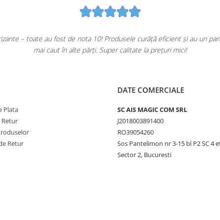
ante – toate au fost de nota 10! Produsele curăță eficient și au un pa
mai caut în alte părți. Super calitate la prețuri mici!
DATE COMERCIALE
 Plata
SC AIS MAGIC COM SRL
e Retur
J2018003891400
Produselor
RO39054260
de Retur
Sos Pantelimon nr 3-15 bl P2 SC 4 e
Sector 2, Bucuresti