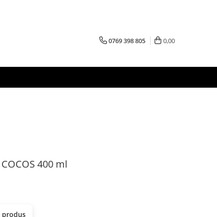
0769 398 805
0,00
t COCOS 400 ml
t produs