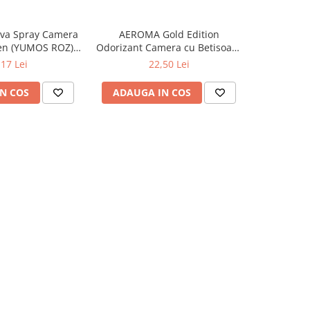
va Spray Camera
AEROMA Gold Edition
EYFEL Od
en (YUMOS ROZ)
Odorizant Camera cu Betisoare
Betisoare
60 ml
Intense Vibe 125 ml
Ta
,17 Lei
22,50 Lei
N COS
ADAUGA IN COS
ADAUG