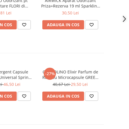
 Odorizant pt
AIRWICK Aparat Odorizant
LORIS Od
-13%
tare FLORI di
Priza+Rezerva 19 ml Sparkling
Betiso
ERA 3 buc
Rose & Raspberry
BERG
,81 Lei
30,50 Lei
25,4
N COS
ADAUGA IN COS
ADAUG
rgent Capsule
COCCOLINO Elixir Parfum de
DASH De
-27%
Universal Spring
Rufe cu Microcapsule GREEN
Univers
ing 38 buc
SPA 342 ml
Muschi
ei
46,50 Lei
40,67 Lei
29,50 Lei
N COS
ADAUGA IN COS
ADAUG