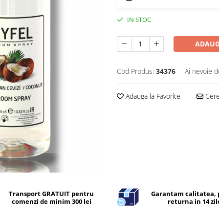
IN STOC
ADAUG
Cod Produs:
34376
Ai nevoie d
Adauga la Favorite
Cere 
Transport GRATUIT pentru
Garantam calitatea, 
comenzi de minim 300 lei
returna in 14 zil