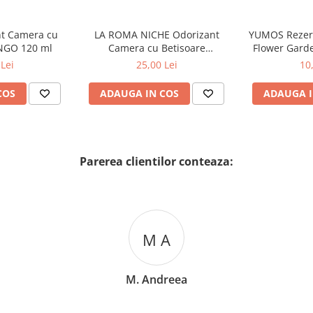
nt Camera cu
LA ROMA NICHE Odorizant
YUMOS Rezer
NGO 120 ml
Camera cu Betisoare
Flower Gard
MADEMOSELLE 120 ml
2
Lei
25,00 Lei
10
COS
ADAUGA IN COS
ADAUGA I
Parerea clientilor conteaza:
M A
M. Andreea