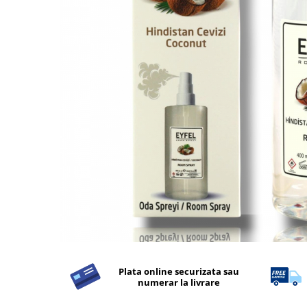
Detergent Rufe
Detergent Rufe
Anticalcar
Apret & solutii speciale
Balsam rufe
Detergent lichid
Detergent pudra
Inalbitor
Parfum de rufe
Solutie de intretinere textile
Solutii de scos pete
Tablete & Capsule
Produse Dezinfectante-
Antibacteriene
Plata online securizata sau
numerar la livrare
Produse de uz casnic
Produse de uz casnic