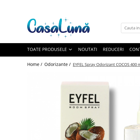
Toate Produsele
Gamma D'ORO
Gamma D'ORO
Gamma D'ORO Odorizant Cu
TOATE PRODUSELE
NOUTATI
REDUCERI
CON
Betisoare 120 ml
EYFEL
Home /
Odorizante /
EYFEL Spray Odorizant COCOS 400 
EYFEL
EYFEL Odorizant Auto 10 ml
EYFEL Odorizant Camera cu
Betisoare 120 ml
EYFEL Spray Odorizant 400 ml
LORIS
LORIS
LORIS Odorizant cu Betisoare 120
ml