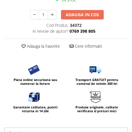
IN STOC
ADAUGA IN COS
Cod Produs:
34372
Ai nevoie de ajutor?
0769 398 805
Adauga la Favorite
Cere informatii
Plata online securizata sau
Transport GRATUIT pentru
numerar la livrare
comenzi de minim 300 lei
Garantam calitatea, puteti
Produse originale, calitate
returna in 14 zile
verificata si preturi mici