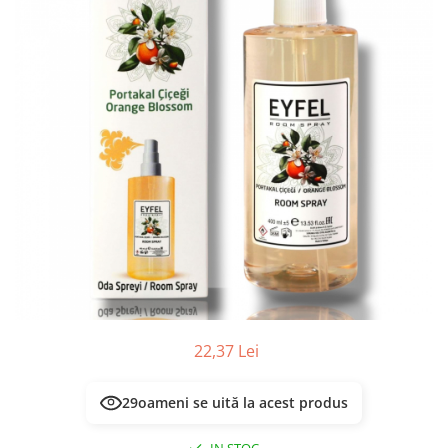
Masca & Gel de par
Sampon
Vopsea de par
Servetele Umede & Uscate
22,37 Lei
29
oameni se uită la acest produs