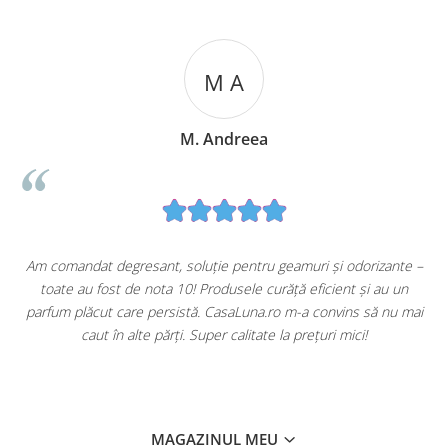
M A
M. Andreea
u
Am comandat degresant, soluție pentru geamuri și odorizante –
toate au fost de nota 10! Produsele curăță eficient și au un
ă
parfum plăcut care persistă. CasaLuna.ro m-a convins să nu mai
caut în alte părți. Super calitate la prețuri mici!
MAGAZINUL MEU