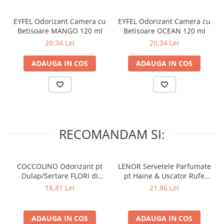
EYFEL Odorizant Camera cu
EYFEL Odorizant Camera cu
Betisoare MANGO 120 ml
Betisoare OCEAN 120 ml
20,34 Lei
20,34 Lei
ADAUGA IN COS
ADAUGA IN COS
RECOMANDAM SI:
COCCOLINO Odorizant pt
LENOR Servetele Parfumate
Dulap/Sertare FLORI di
pt Haine & Uscator Rufe
PRIMAVERA 3 buc
SPRING AWAKENING 34 buc
18,81 Lei
21,86 Lei
ADAUGA IN COS
ADAUGA IN COS