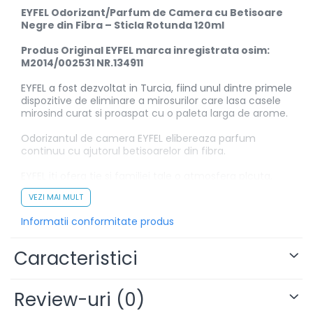
EYFEL Odorizant/Parfum de Camera cu Betisoare
Negre din Fibra – Sticla Rotunda 120ml
Produs Original EYFEL marca inregistrata osim:
M2014/002531 NR.134911
EYFEL a fost dezvoltat in Turcia, fiind unul dintre primele
dispozitive de eliminare a mirosurilor care lasa casele
mirosind curat si proaspat cu o paleta larga de arome.
Odorizantul de camera EYFEL elibereaza parfum
continuu cu ajutorul betisoarelor din fibra.
EYFEL iti ofera tie si familiei tale o atmosfera plcuta,
relaxanta si parfumata.
VEZI MAI MULT
Mod de folosire:
Informatii conformitate produs
– Inlaturati capacul si scoateti dopul de plastic. Dupa
aceea puneti capacul din nou la loc.
Caracteristici
– Introduceti betisoarele, care dupa ce absorb
parfumul vor umple cu aroma eleganta fiecare
Review-uri
(0)
incapere.