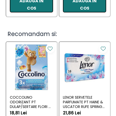
ADAUGA IN
ADAUGA IN
COS
COS
Recomandam si:
COCCOLINO
LENOR SERVETELE
ODORIZANT PT
PARFUMATE PT HAINE &
DULAP/SERTARE FLORI DI
USCATOR RUFE SPRING
PRIMAVERA 3 BUC
AWAKENING 34 BUC
18,81 Lei
21,86 Lei