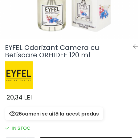
Masca & Gel de par
Sampon
Vopsea de par
Servetele Umede & Uscate
EYFEL Odorizant Camera cu
Betisoare ORHIDEE 120 ml
20,34 LEI
26
oameni se uită la acest produs
IN STOC