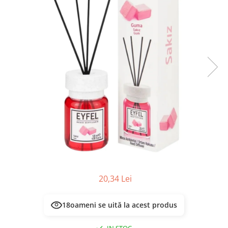
Masca & Gel de par
Sampon
Vopsea de par
Servetele Umede & Uscate
20,34 Lei
18
oameni se uită la acest produs