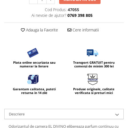
Diverse produse de uz casnic
Cod Produs:
47055
Ai nevoie de ajutor?
0769 398 805
Geamuri
Mobilier
Adauga la Favorite
Cere informatii
Pardoseli
Saci Menajeri
Servetele Umede Multisuprfete
Ingrijire Personala
Plata online securizata sau
Transport GRATUIT pentru
numerar la livrare
comenzi de minim 300 lei
Ingrijirea corpului
Bureti/Perie
Crema
Garantam calitatea, puteti
Produse originale, calitate
Deo Incaltaminte
returna in 14 zile
verificata si preturi mici
Gel de dus
Igiena orala
Ingrijire intima
Descriere
Lotiune de corp
Odorizantul de camera EL DIVINO elibereaza parfum continuu cu