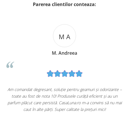
Parerea clientilor conteaza:
M A
M. Andreea
u
Am comandat degresant, soluție pentru geamuri și odorizante –
toate au fost de nota 10! Produsele curăță eficient și au un
ă
parfum plăcut care persistă. CasaLuna.ro m-a convins să nu mai
caut în alte părți. Super calitate la prețuri mici!