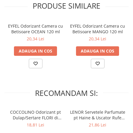
Lumanari Parfumate
– A se pastra la temperaturi intre 5-30 grade Celsius.
PRODUSE SIMILARE
Masina
– Nu expuneti la lumina directa a soarelui!
Deodorante & Parfumuri
EYFEL Odorizant Camera cu
EYFEL Odorizant Camera cu
Parfumuri
Betisoare OCEAN 120 ml
Betisoare MANGO 120 ml
Roll-on
20,34 Lei
20,34 Lei
Spray
ADAUGA IN COS
ADAUGA IN COS
Stick
Casete cadou
Pentru COPIL
Pentru EA
Pentru EL
RECOMANDAM SI:
Cosmetice Auto
Pet Shop
COCCOLINO Odorizant pt
LENOR Servetele Parfumate
Covoare & Tapiterii
Dulap/Sertare FLORI di
pt Haine & Uscator Rufe
PRIMAVERA 3 buc
SPRING AWAKENING 34 buc
18,81 Lei
21,86 Lei