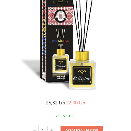
Apret & solutii speciale
Balsam rufe
Detergent lichid
Detergent pudra
Inalbitor
Parfum de rufe
Solutie de intretinere textile
Solutii de scos pete
Tablete & Capsule
Produse Dezinfectante-
Antibacteriene
Produse de uz casnic
25,32 Lei
22,00 Lei
Baie
Bucatarie
IN STOC
Combaterea Insectelor
Daunatoare
ADAUGA IN COS