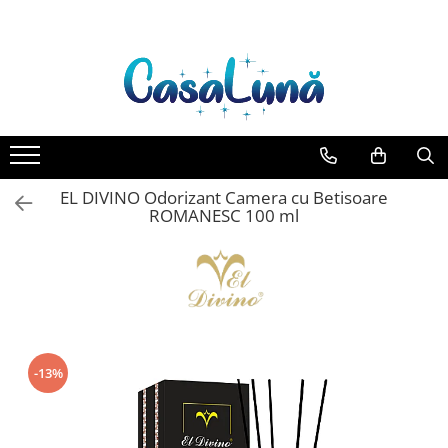
Toate Produsele
Gamma D'ORO
Gamma D'ORO Odorizant Cu
Betisoare 120 ml
EYFEL
EL DIVINO Odorizant Camera cu Betisoare
EYFEL Odorizant Auto 10 ml
ROMANESC 100 ml
EYFEL Odorizant Camera cu
Betisoare 120 ml
EYFEL Spray Odorizant 400 ml
LORIS
LORIS Odorizant cu Betisoare 120
ml
-13%
Detergent Rufe
Anticalcar