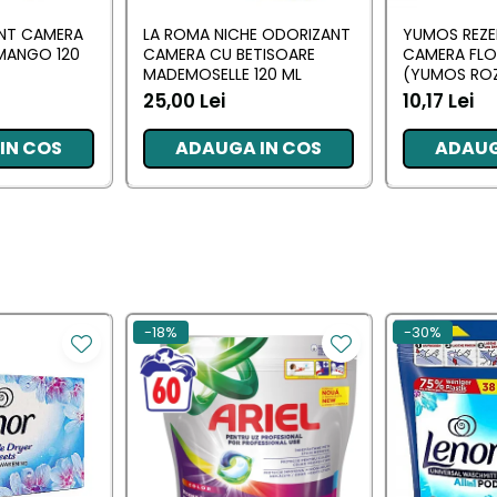
ANT CAMERA
LA ROMA NICHE ODORIZANT
YUMOS REZE
MANGO 120
CAMERA CU BETISOARE
CAMERA FL
MADEMOSELLE 120 ML
(YUMOS ROZ
25,00 Lei
10,17 Lei
IN COS
ADAUGA IN COS
ADAUG
-18%
-30%