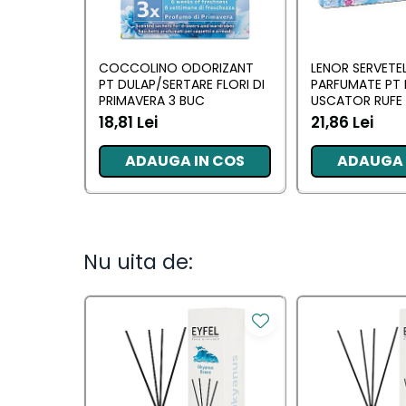
Camera
Lumanari Parfumate
COCCOLINO ODORIZANT
LENOR SERVETE
Masina
PT DULAP/SERTARE FLORI DI
PARFUMATE PT 
Deodorante & Parfumuri
PRIMAVERA 3 BUC
USCATOR RUFE 
AWAKENING 34
18,81 Lei
21,86 Lei
Deodorante &
ADAUGA IN COS
ADAUGA 
Parfumuri
Parfumuri
Roll-on
Nu uita de:
Spray
Stick
Casete cadou
Casete cadou
Pentru COPIL