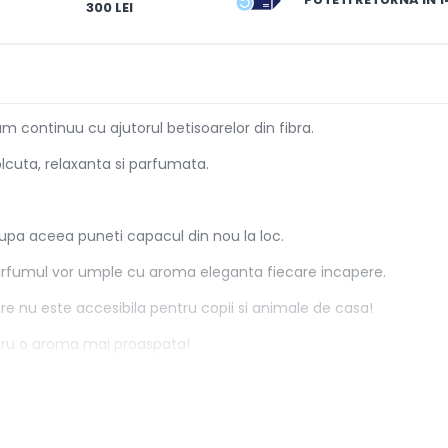
300 LEI
 continuu cu ajutorul betisoarelor din fibra.
 plcuta, relaxanta si parfumata.
 Dupa aceea puneti capacul din nou la loc.
parfumul vor umple cu aroma eleganta fiecare incapere.
re nu este accesibila pentru copii si animale de casa!
tru o aroma mai proaspata!
ele sau parfumul sa nu intre in contact cu suprafete lacuite din p
ius.