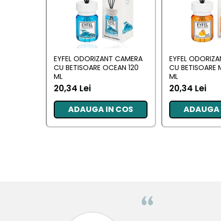
Pentru EA
Pentru EL
Cosmetice Auto
Pet Shop
EYFEL ODORIZANT CAMERA
EYFEL ODORIZ
CU BETISOARE OCEAN 120
CU BETISOARE 
Covoare & Tapiterii
ML
ML
20,34 Lei
20,34 Lei
ADAUGA IN COS
ADAUGA 