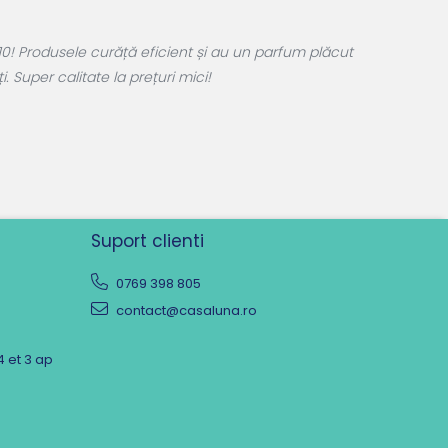
0! Produsele curăță eficient și au un parfum plăcut
 Super calitate la prețuri mici!
Suport clienti
0769 398 805
contact@casaluna.ro
4 et 3 ap