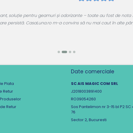
, soluție pentru geamuri și odorizante – toate au fost de nota 1
are persistă. CasaLuna.ro m-a convins să nu mai caut în alte părți.
Date comerciale
e Plata
SC AIS MAGIC COM SRL
de Retur
J2018003891400
 Produselor
RO39054260
 de Retur
Sos Pantelimon nr 3-15 bl P2 SC 
76
Sector 2, Bucuresti