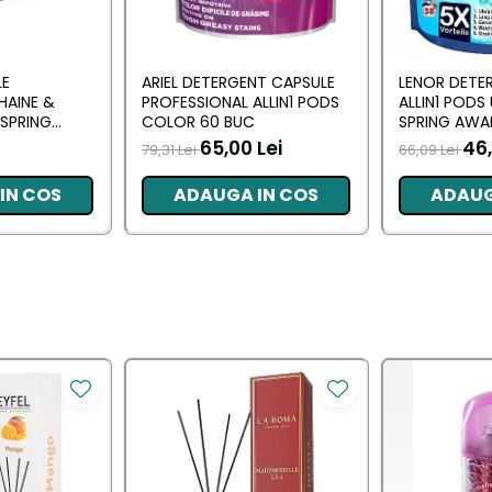
LE
ARIEL DETERGENT CAPSULE
LENOR DETE
HAINE &
PROFESSIONAL ALLIN1 PODS
ALLIN1 PODS
SPRING
COLOR 60 BUC
SPRING AWA
 BUC
65,00 Lei
46,
79,31 Lei
66,09 Lei
IN COS
ADAUGA IN COS
ADAUG