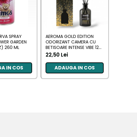
RVA SPRAY
AEROMA GOLD EDITION
EYFEL O
OWER GARDEN
ODORIZANT CAMERA CU
CU BETIS
) 260 ML
BETISOARE INTENSE VIBE 125
(ANTI TA
ML
22,50 Lei
20,34 L
A IN COS
ADAUGA IN COS
ADA