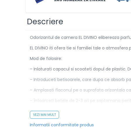
Solutii de scos pete
Tablete & Capsule
Descriere
Produse Dezinfectante-
Antibacteriene
Odorizantul de camera EL DIVINO elibereaza parfum
Produse de uz casnic
EL DIVINO iti ofera tie si familiei tale o atmosfera
Produse de uz casnic
Mod de folosire:
Baie
– Inlaturati capacul si scoateti dopul de plastic.
Bucatarie
– Introduceti betisoarele, care dupa ce absorb 
Combaterea Insectelor
Daunatoare
– Amplasati flaconul pe o suprafata orizontala ca
Diverse produse de uz casnic
– Întoarceti betele de 2-3 ori pe saptamana pen
Geamuri
– La amplasare va rugam sa fiti atenti ca betisoar
VEZI MAI MULT
Mobilier
– A se pastra la temperaturi intre 5-30 grade Cels
Informatii conformitate produs
Pardoseli