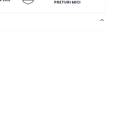
PRETURI MICI
lastic, fiindca ele pot fi deteriorate!