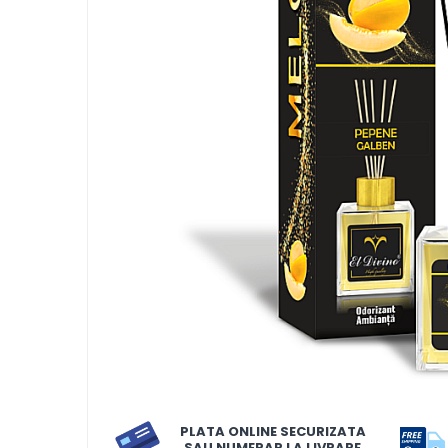
LORIS
LORIS
LORIS Odorizant cu Betisoare
120 ml
Detergent Rufe
Detergent Rufe
Anticalcar
Apret & solutii speciale
Balsam rufe
Detergent lichid
Detergent pudra
Inalbitor
Parfum de rufe
PLATA ONLINE SECURIZATA
Solutie de intretinere textile
SAU NUMERAR LA LIVRARE