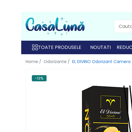
Toate Produsele
Gamma D'ORO
Gamma D'ORO
TOATE PRODUSELE
NOUTATI
REDUC
Gamma D'ORO Odorizant Cu
Home /
Odorizante /
EL DIVINO Odorizant Camera 
Betisoare 120 ml
EYFEL
-13%
EYFEL
EYFEL Odorizant Auto 10 ml
EYFEL Odorizant Camera cu
Betisoare 120 ml
EYFEL Spray Odorizant 400 ml