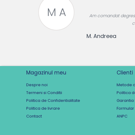
M A
roase divin,
Am comandat degresant
re!
c
M. Andreea
Magazinul meu
Clienti
Despre noi
Metode d
Termeni si Conditii
Politica 
Politica de Confidentialitate
Garantia
Politica de livrare
Formular
Contact
ANPC