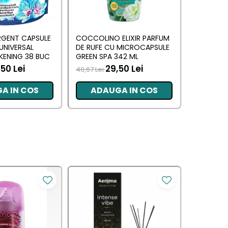
RGENT CAPSULE
COCCOLINO ELIXIR PARFUM
DASH DE
 UNIVERSAL
DE RUFE CU MICROCAPSULE
UNIVERSAL
KENING 38 BUC
GREEN SPA 342 ML
MUSCHIN
50 Lei
29,50 Lei
70,00 L
40,67 Lei
A IN COS
ADAUGA IN COS
ADA