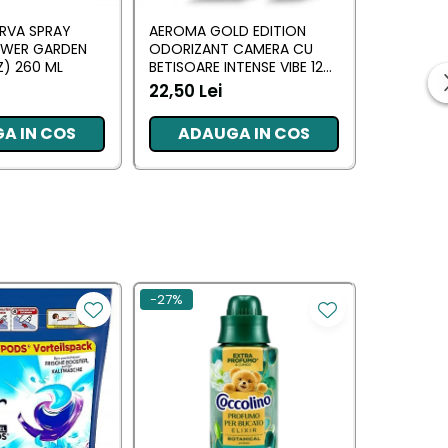
RVA SPRAY
AEROMA GOLD EDITION
EYFEL O
OWER GARDEN
ODORIZANT CAMERA CU
CU BETIS
) 260 ML
BETISOARE INTENSE VIBE 125
(ANTI TA
ML
22,50 Lei
20,34 L
A IN COS
ADAUGA IN COS
ADA
-27%