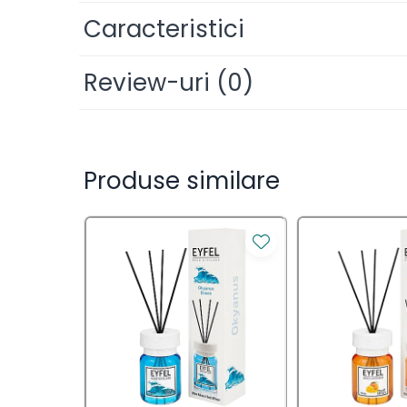
– Nu expuneti la lumina directa a soarelui!
Saci Menajeri
Caracteristici
Servetele Umede Multisuprfete
Ingrijire Personala
Review-uri
(0)
Ingrijire Personala
Ingrijirea corpului
Produse similare
Bureti/Perie
Crema
Deo Incaltaminte
Gel de dus
Igiena orala
Ingrijire intima
Lotiune de corp
Produse pentru ras
Sapunuri
Spuma de baie