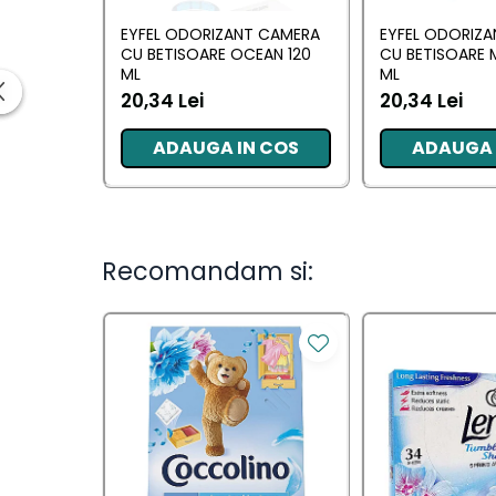
Ingrijirea parului
EYFEL ODORIZANT CAMERA
EYFEL ODORIZ
Balsam de par
CU BETISOARE OCEAN 120
CU BETISOARE 
Fixativ si spuma de par
ML
ML
Masca & Gel de par
20,34 Lei
20,34 Lei
Sampon
ADAUGA IN COS
ADAUGA 
Vopsea de par
Servetele Umede & Uscate
Ingrijire copii
Ingrijire copii
Recomandam si:
Cosmetice copii
Odorizante
Odorizante
Aer Conditionat
Baie