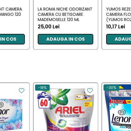
ANT CAMERA
LA ROMA NICHE ODORIZANT
YUMOS REZE
MANGO 120
CAMERA CU BETISOARE
CAMERA FL
MADEMOSELLE 120 ML
(YUMOS ROZ
25,00 Lei
10,17 Lei
IN COS
ADAUGA IN COS
ADAUG
-18%
-30%