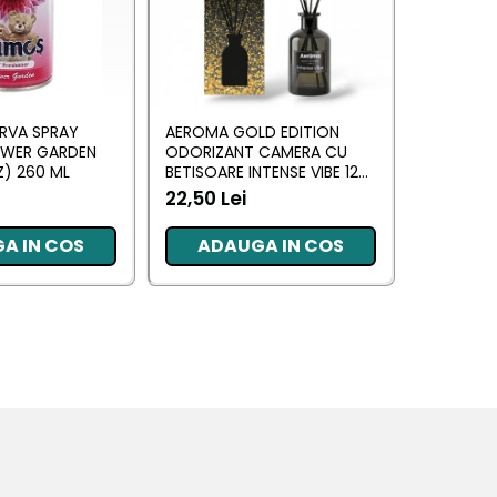
RVA SPRAY
AEROMA GOLD EDITION
EYFEL O
OWER GARDEN
ODORIZANT CAMERA CU
CU BETIS
) 260 ML
BETISOARE INTENSE VIBE 125
(ANTI TA
ML
22,50 Lei
20,34 L
A IN COS
ADAUGA IN COS
ADA