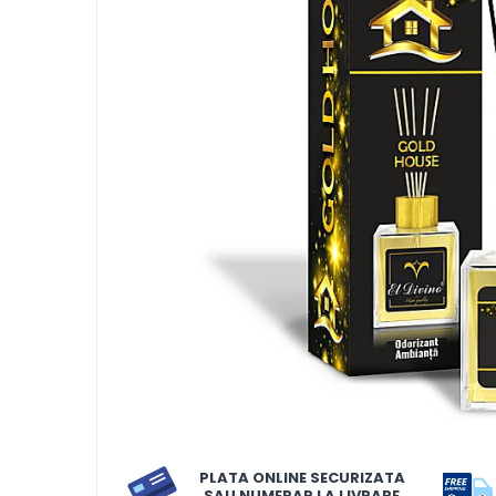
LORIS
LORIS
LORIS Odorizant cu Betisoare
120 ml
Detergent Rufe
Detergent Rufe
Anticalcar
Apret & solutii speciale
Balsam rufe
Detergent lichid
Detergent pudra
Inalbitor
Parfum de rufe
PLATA ONLINE SECURIZATA
Solutie de intretinere textile
SAU NUMERAR LA LIVRARE