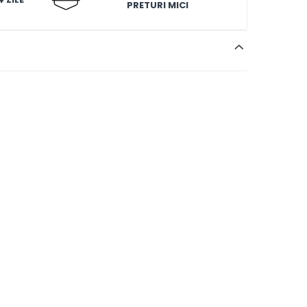
PRETURI MICI
lastic, fiindca ele pot fi deteriorate!