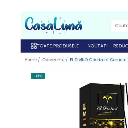
Toate Produsele
Gamma D'ORO
Gamma D'ORO
TOATE PRODUSELE
NOUTATI
REDUC
Gamma D'ORO Odorizant Cu
Home /
Odorizante /
EL DIVINO Odorizant Camera
Betisoare 120 ml
EYFEL
-13%
EYFEL
EYFEL Odorizant Auto 10 ml
EYFEL Odorizant Camera cu
Betisoare 120 ml
EYFEL Spray Odorizant 400 ml