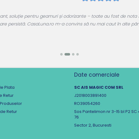
, soluție pentru geamuri și odorizante – toate au fost de nota 1
are persistă. CasaLuna.ro m-a convins să nu mai caut în alte părți.
Date comerciale
e Plata
SC AIS MAGIC COM SRL
de Retur
J2018003891400
 Produselor
RO39054260
 de Retur
Sos Pantelimon nr 3-15 bl P2 SC 
76
Sector 2, Bucuresti