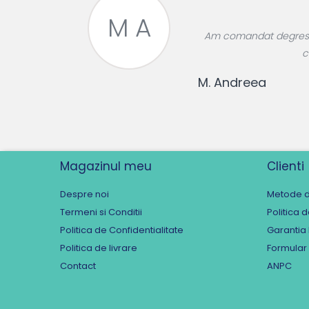
M A
roase divin,
Am comandat degresant
re!
c
M. Andreea
Magazinul meu
Clienti
Despre noi
Metode d
Termeni si Conditii
Politica 
Politica de Confidentialitate
Garantia
Politica de livrare
Formular
Contact
ANPC