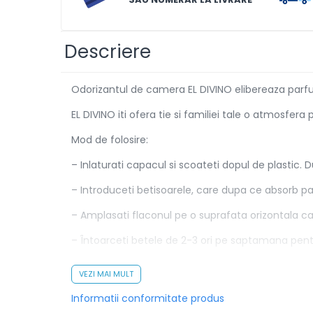
Solutii de scos pete
Tablete & Capsule
Descriere
Produse Dezinfectante-
Antibacteriene
Odorizantul de camera EL DIVINO elibereaza parfum
Produse de uz casnic
EL DIVINO iti ofera tie si familiei tale o atmosfera
Produse de uz casnic
Mod de folosire:
Baie
– Inlaturati capacul si scoateti dopul de plastic.
Bucatarie
– Introduceti betisoarele, care dupa ce absorb 
Combaterea Insectelor
Daunatoare
– Amplasati flaconul pe o suprafata orizontala ca
Diverse produse de uz casnic
– Întoarceti betele de 2-3 ori pe saptamana pen
Geamuri
– La amplasare va rugam sa fiti atenti ca betisoar
VEZI MAI MULT
Mobilier
– A se pastra la temperaturi intre 5-30 grade Cels
Informatii conformitate produs
Pardoseli