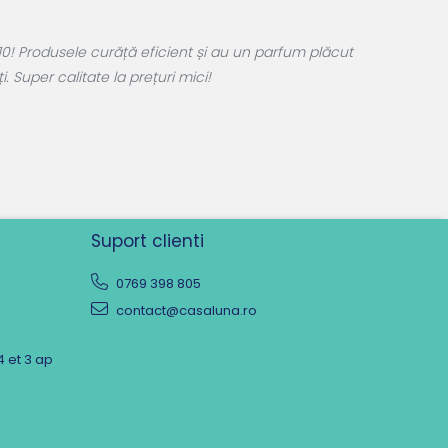
0! Produsele curăță eficient și au un parfum plăcut
 Super calitate la prețuri mici!
Suport clienti
0769 398 805
contact@casaluna.ro
4 et 3 ap