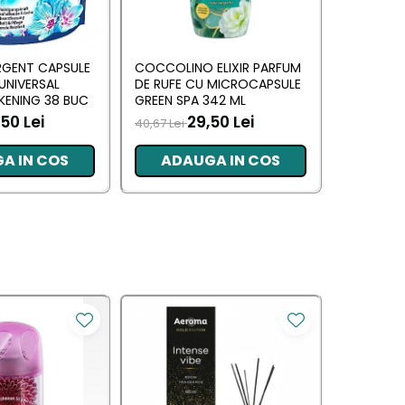
RGENT CAPSULE
COCCOLINO ELIXIR PARFUM
DASH DE
 UNIVERSAL
DE RUFE CU MICROCAPSULE
UNIVERSAL
KENING 38 BUC
GREEN SPA 342 ML
MUSCHIN
50 Lei
29,50 Lei
70,00 L
40,67 Lei
A IN COS
ADAUGA IN COS
ADA