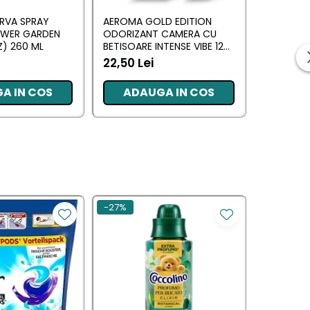
RVA SPRAY
AEROMA GOLD EDITION
EYFEL O
OWER GARDEN
ODORIZANT CAMERA CU
CU BETIS
) 260 ML
BETISOARE INTENSE VIBE 125
(ANTI TA
ML
22,50 Lei
20,34 L
A IN COS
ADAUGA IN COS
ADA
-27%