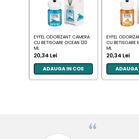
Pentru EA
Pentru EL
Cosmetice Auto
Pet Shop
EYFEL ODORIZANT CAMERA
EYFEL ODORIZ
CU BETISOARE OCEAN 120
CU BETISOARE 
Covoare & Tapiterii
ML
ML
20,34 Lei
20,34 Lei
ADAUGA IN COS
ADAUGA 