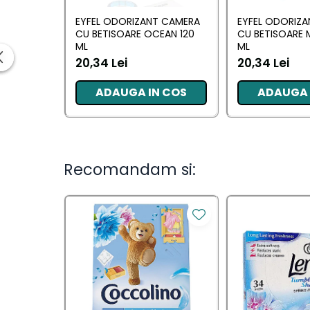
Ingrijirea parului
EYFEL ODORIZANT CAMERA
EYFEL ODORIZ
Balsam de par
CU BETISOARE OCEAN 120
CU BETISOARE 
Fixativ si spuma de par
ML
ML
Masca & Gel de par
20,34 Lei
20,34 Lei
Sampon
ADAUGA IN COS
ADAUGA 
Vopsea de par
Servetele Umede & Uscate
Ingrijire copii
Ingrijire copii
Recomandam si:
Cosmetice copii
Odorizante
Odorizante
Aer Conditionat
Baie