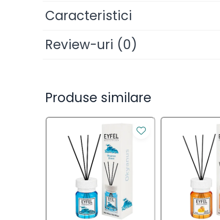
– Nu expuneti la lumina directa a soarelui!
Saci Menajeri
Caracteristici
Servetele Umede Multisuprfete
Ingrijire Personala
Review-uri
(0)
Ingrijire Personala
Ingrijirea corpului
Produse similare
Bureti/Perie
Crema
Deo Incaltaminte
Gel de dus
Igiena orala
Ingrijire intima
Lotiune de corp
Produse pentru ras
Sapunuri
Spuma de baie