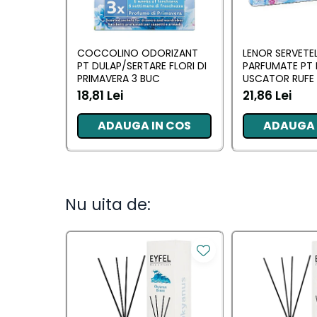
Camera
Lumanari Parfumate
COCCOLINO ODORIZANT
LENOR SERVETE
Masina
PT DULAP/SERTARE FLORI DI
PARFUMATE PT 
Deodorante & Parfumuri
PRIMAVERA 3 BUC
USCATOR RUFE 
AWAKENING 34
18,81 Lei
21,86 Lei
Deodorante &
ADAUGA IN COS
ADAUGA 
Parfumuri
Parfumuri
Roll-on
Nu uita de:
Spray
Stick
Casete cadou
Casete cadou
Pentru COPIL