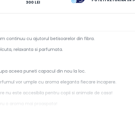
300 LEI
 continuu cu ajutorul betisoarelor din fibra.
 plcuta, relaxanta si parfumata.
 Dupa aceea puneti capacul din nou la loc.
parfumul vor umple cu aroma eleganta fiecare incapere.
re nu este accesibila pentru copii si animale de casa!
tru o aroma mai proaspata!
ele sau parfumul sa nu intre in contact cu suprafete lacuite din p
ius.