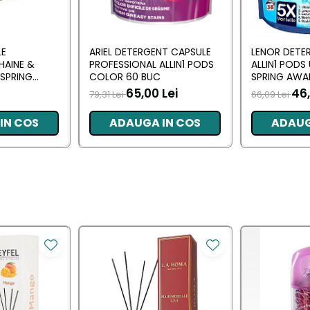
LE
ARIEL DETERGENT CAPSULE
LENOR DETE
HAINE &
PROFESSIONAL ALLIN1 PODS
ALLIN1 PODS
SPRING
COLOR 60 BUC
SPRING AWA
 BUC
65,00 Lei
46,
79,31 Lei
66,09 Lei
IN COS
ADAUGA IN COS
ADAUG