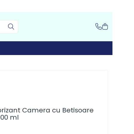
orizant Camera cu Betisoare
100 ml
I