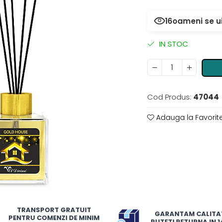
16
oameni se u
IN STOC
Cod Produs:
47044
Adauga la Favorit
TRANSPORT GRATUIT
GARANTAM CALITA
PENTRU COMENZI DE MINIM
PUTETI RETURNA IN 14