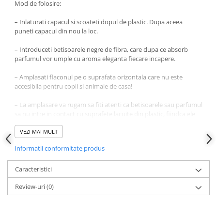
Mod de folosire:
– Inlaturati capacul si scoateti dopul de plastic. Dupa aceea
puneti capacul din nou la loc.
– Introduceti betisoarele negre de fibra, care dupa ce absorb
parfumul vor umple cu aroma eleganta fiecare incapere.
– Amplasati flaconul pe o suprafata orizontala care nu este
accesibila pentru copii si animale de casa!
– La amplasare va rugam sa fiti atenti ca betisoarele sau parfumul
sa nu intre in contact cu suprafete lacuite din plastic, fiindca ele
pot fi deteriorate.
VEZI MAI MULT
– A se pastra la temperaturi intre 5-30 grade Celsius.
Informatii conformitate produs
– Nu expuneti la lumina directa a soarelui!
Caracteristici
Review-uri
(0)