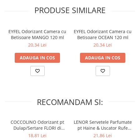
PRODUSE SIMILARE
EYFEL Odorizant Camera cu
EYFEL Odorizant Camera cu
Betisoare MANGO 120 ml
Betisoare OCEAN 120 ml
20,34 Lei
20,34 Lei
ADAUGA IN COS
ADAUGA IN COS
RECOMANDAM SI:
COCCOLINO Odorizant pt
LENOR Servetele Parfumate
Dulap/Sertare FLORI di
pt Haine & Uscator Rufe
PRIMAVERA 3 buc
SPRING AWAKENING 34 buc
18,81 Lei
21,86 Lei