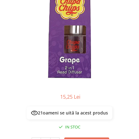
Masca & Gel de par
Sampon
Vopsea de par
Servetele Umede & Uscate
15,25 Lei
21
oameni se uită la acest produs
IN STOC