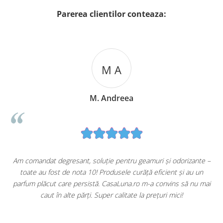
Parerea clientilor conteaza:
M A
M. Andreea
u
Am comandat degresant, soluție pentru geamuri și odorizante –
toate au fost de nota 10! Produsele curăță eficient și au un
ă
parfum plăcut care persistă. CasaLuna.ro m-a convins să nu mai
caut în alte părți. Super calitate la prețuri mici!