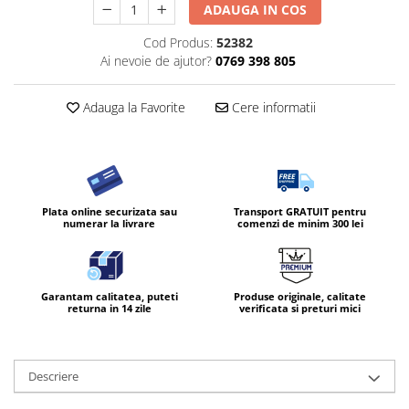
ADAUGA IN COS
Cod Produs:
52382
Ai nevoie de ajutor?
0769 398 805
Adauga la Favorite
Cere informatii
Plata online securizata sau
Transport GRATUIT pentru
numerar la livrare
comenzi de minim 300 lei
Garantam calitatea, puteti
Produse originale, calitate
returna in 14 zile
verificata si preturi mici
Descriere