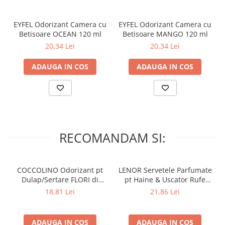
Lumanari Parfumate
Așezați suportul ceramic într-un loc central pentru o
distribuție uniformă a aromei.
Masina
Contraindicații:
EYFEL Odorizant Camera cu
EYFEL Odorizant Camera cu
Deodorante & Parfumuri
Betisoare OCEAN 120 ml
Betisoare MANGO 120 ml
Nu lăsați lumânarea aprinsă nesupravegheată și păstrați-o
Parfumuri
20,34 Lei
20,34 Lei
departe de obiecte inflamabile.
Evitați utilizarea produsului în prezența copiilor mici și a
Roll-on
ADAUGA IN COS
ADAUGA IN COS
animalelor de companie.
Spray
Asigurați-vă că suportul ceramic este așezat pe o suprafață
stabilă și rezistentă la căldură.
Stick
Casete cadou
Pentru COPIL
RECOMANDAM SI:
Pentru EA
Pentru EL
Cosmetice Auto
COCCOLINO Odorizant pt
LENOR Servetele Parfumate
Dulap/Sertare FLORI di
pt Haine & Uscator Rufe
Pet Shop
PRIMAVERA 3 buc
SPRING AWAKENING 34 buc
18,81 Lei
21,86 Lei
Covoare & Tapiterii
ADAUGA IN COS
ADAUGA IN COS