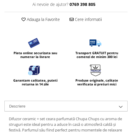
Ai nevoie de ajutor?
0769 398 805
Diverse produse de uz casnic
Geamuri
Adauga la Favorite
Cere informatii
Mobilier
Pardoseli
Saci Menajeri
Servetele Umede Multisuprfete
Plata online securizata sau
Transport GRATUIT pentru
numerar la livrare
comenzi de minim 300 lei
Ingrijire Personala
Ingrijirea corpului
Bureti/Perie
Garantam calitatea, puteti
Produse originale, calitate
returna in 14 zile
verificata si preturi mici
Crema
Deo Incaltaminte
Gel de dus
Descriere
Igiena orala
Ingrijire intima
Difuzor ceramic + set ceara parfumată Chupa Chups cu aroma de
struguri este ideal pentru a aduce în casă o atmosferă caldă și
Lotiune de corp
festivă. Parfumul său fiind perfect pentru momentele de relaxare