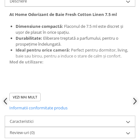
Descriere
At Home Odorizant de Baie Fresh Cotton Linen 7.5 ml
Dimensiune compactă:
Flaconul de 7.5 ml este discret și
ușor de plasat în orice spațiu.
Durabilitate:
Eliberare treptată a parfumului, pentru o
prospețime îndelungată.
Ideal pentru orice cameră:
Perfect pentru dormitor, living,
baie sau birou, pentru a induce o stare de calm și confort.
Mod de utilizare:
VEZI MAI MULT
Deschide cu atenție flaconul și amplasează-l în zona dorită.
Lasă aromele să se răspândească în încăpere pentru o
Informatii conformitate produs
experiență plăcută.
Caracteristici
Review-uri
(0)