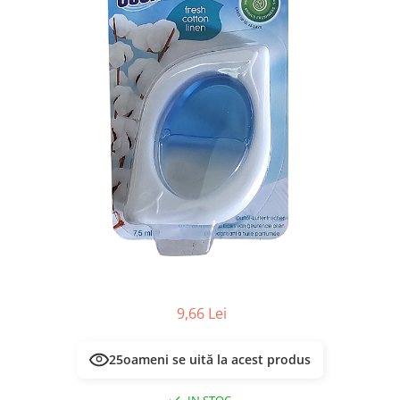
Masca & Gel de par
Sampon
Vopsea de par
Servetele Umede & Uscate
9,66 Lei
25
oameni se uită la acest produs
IN STOC