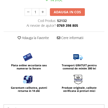
ADAUGA IN COS
Cod Produs:
52132
Ai nevoie de ajutor?
0769 398 805
Adauga la Favorite
Cere informatii
Plata online securizata sau
Transport GRATUIT pentru
numerar la livrare
comenzi de minim 300 lei
Garantam calitatea, puteti
Produse originale, calitate
returna in 14 zile
verificata si preturi mici