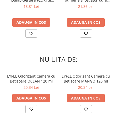
Dulap/Sertare FLORI di
pt Haine & Uscator Rufe
PRIMAVERA 3 buc
SPRING AWAKENING 34 buc
18,81 Lei
21,86 Lei
ADAUGA IN COS
ADAUGA IN COS
NU UITA DE:
EYFEL Odorizant Camera cu
EYFEL Odorizant Camera cu
Betisoare OCEAN 120 ml
Betisoare MANGO 120 ml
20,34 Lei
20,34 Lei
ADAUGA IN COS
ADAUGA IN COS