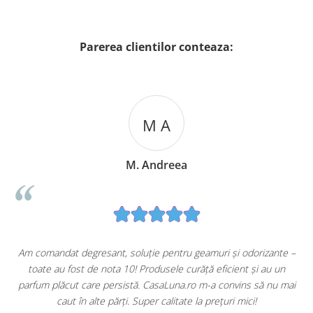
Parerea clientilor conteaza:
M A
M. Andreea
u
Am comandat degresant, soluție pentru geamuri și odorizante –
toate au fost de nota 10! Produsele curăță eficient și au un
ă
parfum plăcut care persistă. CasaLuna.ro m-a convins să nu mai
caut în alte părți. Super calitate la prețuri mici!