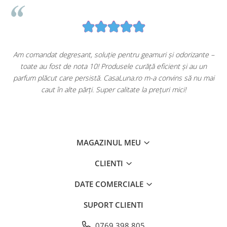
u
Am comandat degresant, soluție pentru geamuri și odorizante –
toate au fost de nota 10! Produsele curăță eficient și au un
ă
parfum plăcut care persistă. CasaLuna.ro m-a convins să nu mai
caut în alte părți. Super calitate la prețuri mici!
MAGAZINUL MEU
CLIENTI
DATE COMERCIALE
SUPORT CLIENTI
0769 398 805