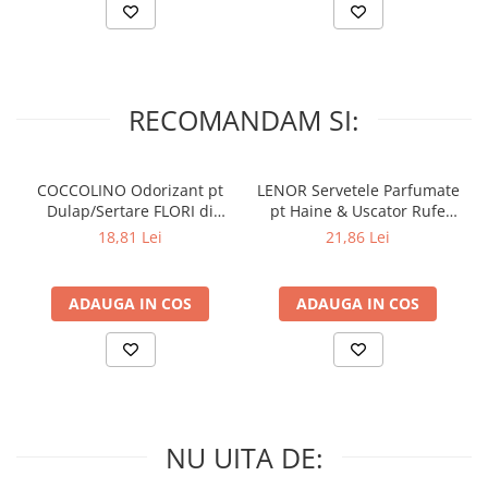
RECOMANDAM SI:
COCCOLINO Odorizant pt
LENOR Servetele Parfumate
Dulap/Sertare FLORI di
pt Haine & Uscator Rufe
PRIMAVERA 3 buc
SPRING AWAKENING 34 buc
18,81 Lei
21,86 Lei
ADAUGA IN COS
ADAUGA IN COS
NU UITA DE: