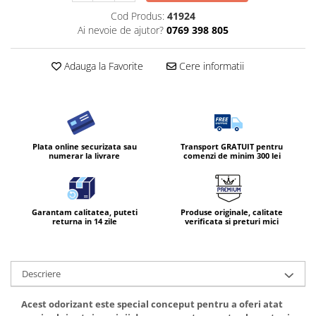
Cod Produs:
41924
Ai nevoie de ajutor?
0769 398 805
Adauga la Favorite
Cere informatii
Plata online securizata sau
Transport GRATUIT pentru
numerar la livrare
comenzi de minim 300 lei
Garantam calitatea, puteti
Produse originale, calitate
returna in 14 zile
verificata si preturi mici
Descriere
Acest odorizant este special conceput pentru a oferi atat