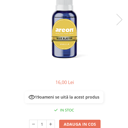
Masca & Gel de par
Sampon
Vopsea de par
Servetele Umede & Uscate
16,00 Lei
19
oameni se uită la acest produs
IN STOC
ADAUGA IN COS