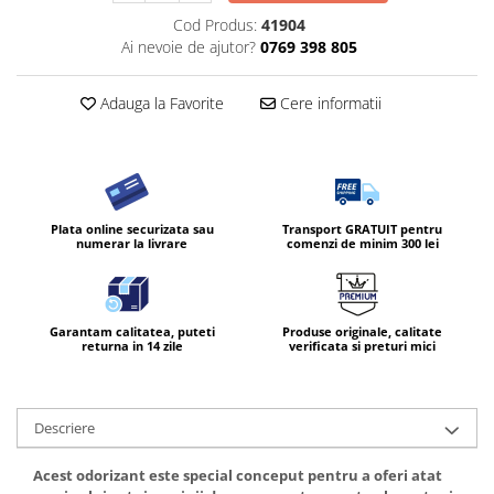
Cod Produs:
41904
Ai nevoie de ajutor?
0769 398 805
Adauga la Favorite
Cere informatii
Plata online securizata sau
Transport GRATUIT pentru
numerar la livrare
comenzi de minim 300 lei
Garantam calitatea, puteti
Produse originale, calitate
returna in 14 zile
verificata si preturi mici
Descriere
Acest odorizant este special conceput pentru a oferi atat