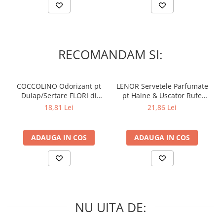
RECOMANDAM SI:
COCCOLINO Odorizant pt
LENOR Servetele Parfumate
Dulap/Sertare FLORI di
pt Haine & Uscator Rufe
PRIMAVERA 3 buc
SPRING AWAKENING 34 buc
18,81 Lei
21,86 Lei
ADAUGA IN COS
ADAUGA IN COS
NU UITA DE: