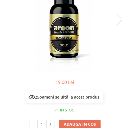
Masca & Gel de par
Sampon
Vopsea de par
Servetele Umede & Uscate
19,00 Lei
25
oameni se uită la acest produs
IN STOC
ADAUGA IN COS