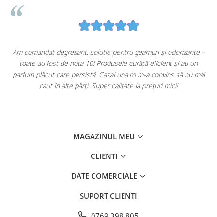
u
Am comandat degresant, soluție pentru geamuri și odorizante –
toate au fost de nota 10! Produsele curăță eficient și au un
ă
parfum plăcut care persistă. CasaLuna.ro m-a convins să nu mai
caut în alte părți. Super calitate la prețuri mici!
MAGAZINUL MEU
CLIENTI
DATE COMERCIALE
SUPORT CLIENTI
0769 398 805