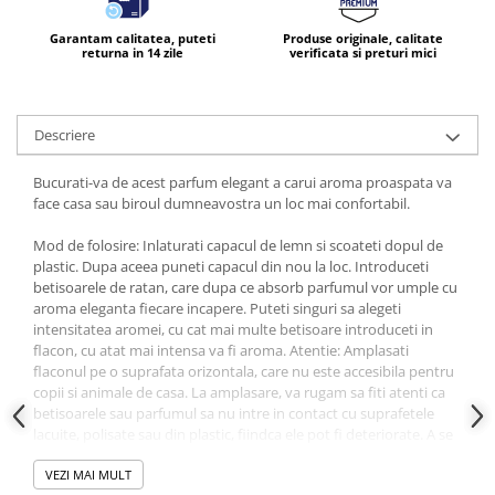
Garantam calitatea, puteti
Produse originale, calitate
returna in 14 zile
verificata si preturi mici
Descriere
Bucurati-va de acest parfum elegant a carui aroma proaspata va
face casa sau biroul dumneavostra un loc mai confortabil.
Mod de folosire: Inlaturati capacul de lemn si scoateti dopul de
plastic. Dupa aceea puneti capacul din nou la loc. Introduceti
betisoarele de ratan, care dupa ce absorb parfumul vor umple cu
aroma eleganta fiecare incapere. Puteti singuri sa alegeti
intensitatea aromei, cu cat mai multe betisoare introduceti in
flacon, cu atat mai intensa va fi aroma. Atentie: Amplasati
flaconul pe o suprafata orizontala, care nu este accesibila pentru
copii si animale de casa. La amplasare, va rugam sa fiti atenti ca
betisoarele sau parfumul sa nu intre in contact cu suprafetele
lacuite, polisate sau din plastic, fiindca ele pot fi deteriorate. A se
pastra si utiliza la temperaturi de la 5 la 30 grade Celsius. Nu
expuneti la lumina directa a soarelui
VEZI MAI MULT