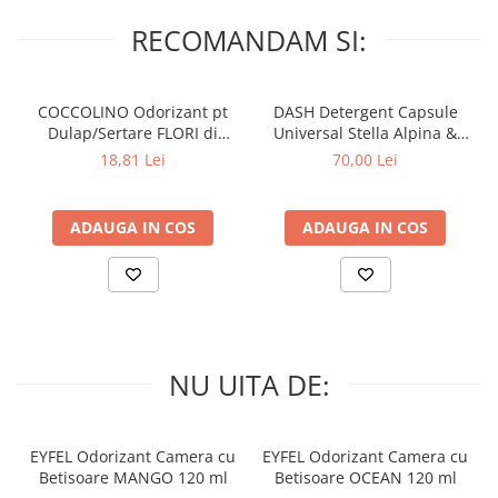
RECOMANDAM SI:
COCCOLINO Odorizant pt
DASH Detergent Capsule
Dulap/Sertare FLORI di
Universal Stella Alpina &
PRIMAVERA 3 buc
Muschino Bianco 60 buc
18,81 Lei
70,00 Lei
ADAUGA IN COS
ADAUGA IN COS
NU UITA DE:
EYFEL Odorizant Camera cu
EYFEL Odorizant Camera cu
Betisoare MANGO 120 ml
Betisoare OCEAN 120 ml