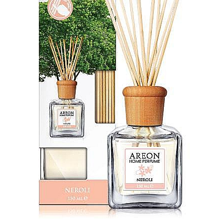
Masca & Gel de par
Sampon
Vopsea de par
Servetele Umede & Uscate