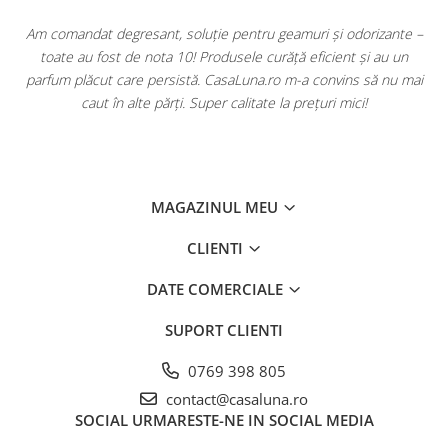
u
Am comandat degresant, soluție pentru geamuri și odorizante –
toate au fost de nota 10! Produsele curăță eficient și au un
ă
parfum plăcut care persistă. CasaLuna.ro m-a convins să nu mai
caut în alte părți. Super calitate la prețuri mici!
MAGAZINUL MEU
CLIENTI
DATE COMERCIALE
SUPORT CLIENTI
0769 398 805
contact@casaluna.ro
SOCIAL
URMARESTE-NE IN SOCIAL MEDIA