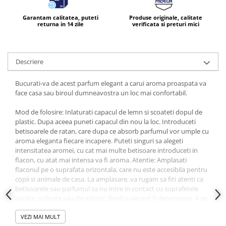
Garantam calitatea, puteti
Produse originale, calitate
returna in 14 zile
verificata si preturi mici
Descriere
Bucurati-va de acest parfum elegant a carui aroma proaspata va
face casa sau biroul dumneavostra un loc mai confortabil.
Mod de folosire: Inlaturati capacul de lemn si scoateti dopul de
plastic. Dupa aceea puneti capacul din nou la loc. Introduceti
betisoarele de ratan, care dupa ce absorb parfumul vor umple cu
aroma eleganta fiecare incapere. Puteti singuri sa alegeti
intensitatea aromei, cu cat mai multe betisoare introduceti in
flacon, cu atat mai intensa va fi aroma. Atentie: Amplasati
flaconul pe o suprafata orizontala, care nu este accesibila pentru
copii si animale de casa. La amplasare, va rugam sa fiti atenti ca
betisoarele sau parfumul sa nu intre in contact cu suprafetele
lacuite, polisate sau din plastic, fiindca ele pot fi deteriorate. A se
pastra si utiliza la temperaturi de la 5 la 30 grade Celsius. Nu
expuneti la lumina directa a soarelui
VEZI MAI MULT