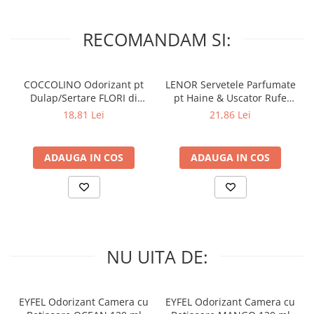
RECOMANDAM SI:
COCCOLINO Odorizant pt
LENOR Servetele Parfumate
Dulap/Sertare FLORI di
pt Haine & Uscator Rufe
PRIMAVERA 3 buc
SPRING AWAKENING 34 buc
18,81 Lei
21,86 Lei
ADAUGA IN COS
ADAUGA IN COS
NU UITA DE:
EYFEL Odorizant Camera cu
EYFEL Odorizant Camera cu