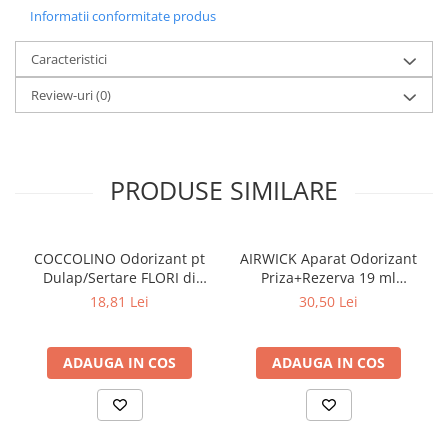
Informatii conformitate produs
Caracteristici
Review-uri
(0)
PRODUSE SIMILARE
COCCOLINO Odorizant pt
AIRWICK Aparat Odorizant
Dulap/Sertare FLORI di
Priza+Rezerva 19 ml
PRIMAVERA 3 buc
Sparkling Rose & Raspberry
18,81 Lei
30,50 Lei
ADAUGA IN COS
ADAUGA IN COS