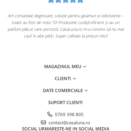
u
Am comandat degresant, soluție pentru geamuri și odorizante –
toate au fost de nota 10! Produsele curăță eficient și au un
ă
parfum plăcut care persistă. CasaLuna.ro m-a convins să nu mai
caut în alte părți. Super calitate la prețuri mici!
MAGAZINUL MEU
CLIENTI
DATE COMERCIALE
SUPORT CLIENTI
0769 398 805
contact@casaluna.ro
SOCIAL
URMARESTE-NE IN SOCIAL MEDIA