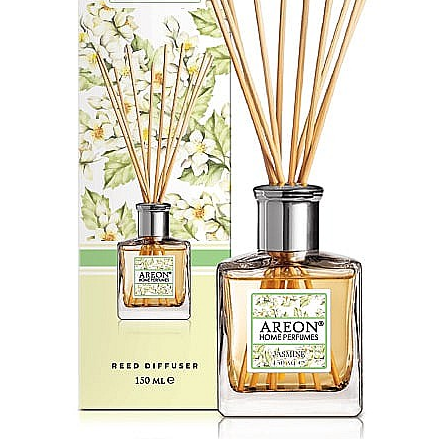
Masca & Gel de par
Sampon
Vopsea de par
Servetele Umede & Uscate