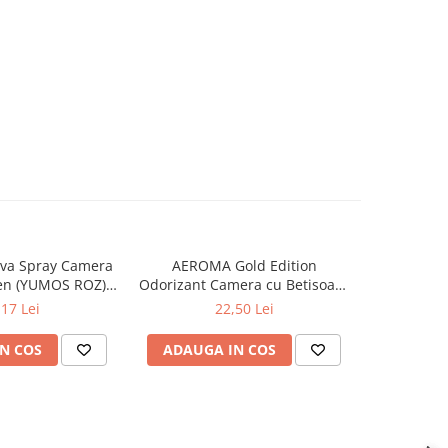
va Spray Camera
AEROMA Gold Edition
EYFEL Od
en (YUMOS ROZ)
Odorizant Camera cu Betisoare
Betisoare
60 ml
Intense Vibe 125 ml
Ta
,17 Lei
22,50 Lei
N COS
ADAUGA IN COS
ADAUG