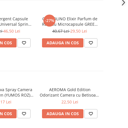
rgent Capsule
COCCOLINO Elixir Parfum de
DASH De
-27%
Universal Spring
Rufe cu Microcapsule GREEN
Univers
ing 38 buc
SPA 342 ml
Muschi
ei
46,50 Lei
40,67 Lei
29,50 Lei
N COS
ADAUGA IN COS
ADAUG
va Spray Camera
AEROMA Gold Edition
EYFEL Od
en (YUMOS ROZ)
Odorizant Camera cu Betisoare
Betisoare
60 ml
Intense Vibe 125 ml
Ta
,17 Lei
22,50 Lei
N COS
ADAUGA IN COS
ADAUG