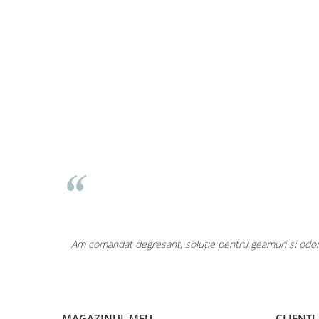
Lumanari Parfumate
Masina
Deodorante & Parfumuri
Parfumuri
Roll-on
Spray
Stick
Casete cadou
Pentru COPIL
Pentru EA
Pentru EL
Cosmetice Auto
area a fost
Am comandat degresant, soluție pentru geamuri și odoriz
Pet Shop
Covoare & Tapiterii
MAGAZINUL MEU
CLIENTI