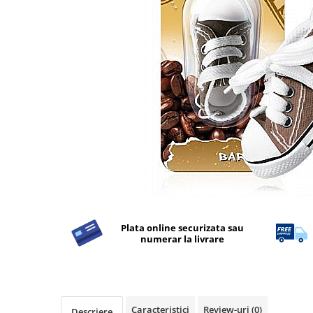
Apret & solutii speciale
Balsam rufe
Detergent lichid
Detergent pudra
Inalbitor
Parfum de rufe
Solutie de intretinere textile
Solutii de scos pete
Tablete & Capsule
Produse Dezinfectante-
Antibacteriene
Plata online securizata sau
Produse de uz casnic
numerar la livrare
Baie
Bucatarie
Combaterea Insectelor
Daunatoare
Caracteristici
Review-uri
(0)
Descriere