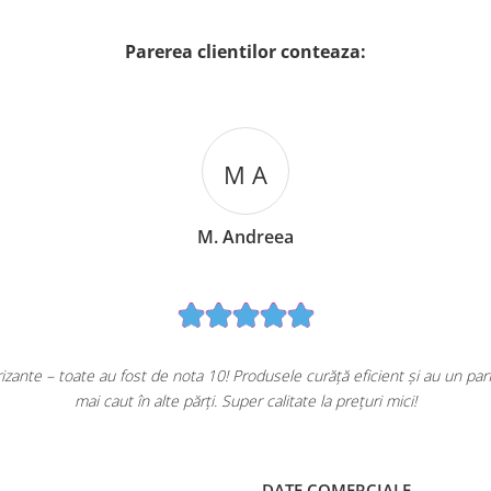
Parerea clientilor conteaza:
M A
M. Andreea
ante – toate au fost de nota 10! Produsele curăță eficient și au un pa
mai caut în alte părți. Super calitate la prețuri mici!
DATE COMERCIALE