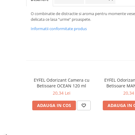
Diverse produse de uz casnic
O combinatie de distractie si aroma pentru momente vesel
Geamuri
delicata ce lasa “urme” proaspete.
Mobilier
Informatii conformitate produs
Pardoseli
Saci Menajeri
Servetele Umede Multisuprfete
Ingrijire Personala
Ingrijirea corpului
EYFEL Odorizant Camera cu
EYFEL Odoriza
Bureti/Perie
Betisoare OCEAN 120 ml
Betisoare MA
Crema
20,34 Lei
20,34 
Deo Incaltaminte
Gel de dus
ADAUGA IN COS
ADAUGA IN 
Igiena orala
Ingrijire intima
Lotiune de corp