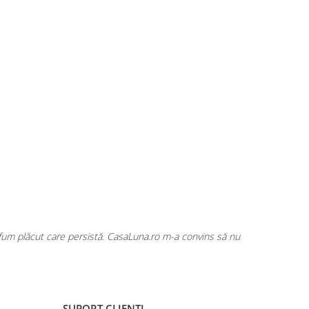
rfum plăcut care persistă. CasaLuna.ro m-a convins să nu
Cumpăr fre
SUPORT CLIENTI