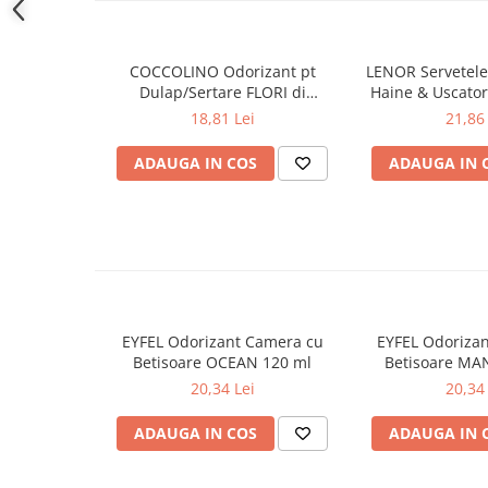
Produse pentru ras
Sapunuri
Spuma de baie
COCCOLINO Odorizant pt
LENOR Servetele
Ingrijirea parului
Dulap/Sertare FLORI di
Haine & Uscato
PRIMAVERA 3 buc
AWAKENING
18,81 Lei
21,86 
Balsam de par
Fixativ si spuma de par
ADAUGA IN COS
ADAUGA IN 
Masca & Gel de par
Sampon
Vopsea de par
Servetele Umede & Uscate
Ingrijire copii
Cosmetice copii
EYFEL Odorizant Camera cu
EYFEL Odoriza
Odorizante
Betisoare OCEAN 120 ml
Betisoare MA
Aer Conditionat
20,34 Lei
20,34 
Baie
ADAUGA IN COS
ADAUGA IN 
Camera