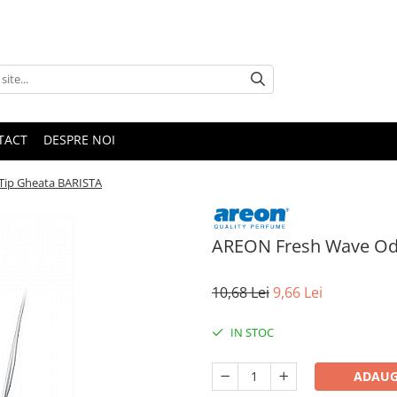
TACT
DESPRE NOI
Tip Gheata BARISTA
AREON Fresh Wave Odo
10,68 Lei
9,66 Lei
IN STOC
ADAUG