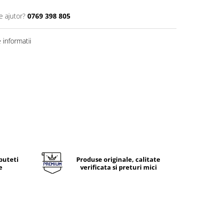
e ajutor?
0769 398 805
informatii
puteti
Produse originale, calitate
e
verificata si preturi mici