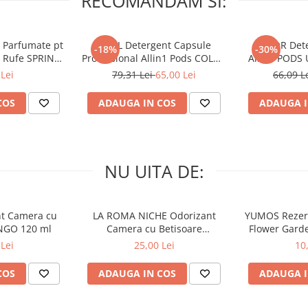
RECOMANDAM SI:
 Parfumate pt
ARIEL Detergent Capsule
LENOR Dete
-18%
-30%
r Rufe SPRING
Professional Allin1 Pods COLOR
Allin1 PODS 
 34 buc
60 buc
Awaken
Lei
79,31 Lei
65,00 Lei
66,09 L
COS
ADAUGA IN COS
ADAUGA I
NU UITA DE:
nt Camera cu
LA ROMA NICHE Odorizant
YUMOS Rezer
NGO 120 ml
Camera cu Betisoare
Flower Gard
MADEMOSELLE 120 ml
2
Lei
25,00 Lei
10
COS
ADAUGA IN COS
ADAUGA I