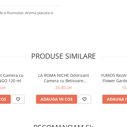
e si frumoase. Aroma placuta si
PRODUSE SIMILARE
nt Camera cu
LA ROMA NICHE Odorizant
YUMOS Rezer
NGO 120 ml
Camera cu Betisoare
Flower Gard
MADEMOSELLE 120 ml
2
Lei
25,00 Lei
10
COS
ADAUGA IN COS
ADAUGA I