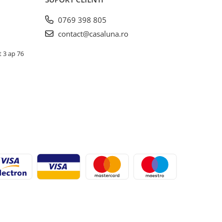
0769 398 805
contact@casaluna.ro
t 3 ap 76