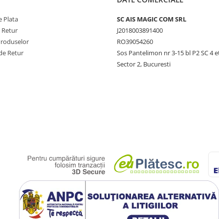
 Plata
SC AIS MAGIC COM SRL
e Retur
J2018003891400
Produselor
RO39054260
de Retur
Sos Pantelimon nr 3-15 bl P2 SC 4 e
Sector 2, Bucuresti