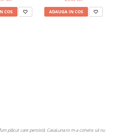
N COS
ADAUGA IN COS
ADAUG
rfum plăcut care persistă. CasaLuna.ro m-a convins să nu
Cumpăr fre