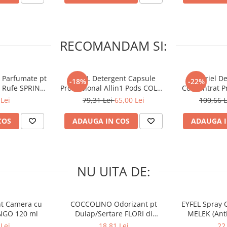
RECOMANDAM SI:
 Parfumate pt
ARIEL Detergent Capsule
A+ Ariel De
-18%
-22%
r Rufe SPRING
Professional Allin1 Pods COLOR
Concentrat Pr
 34 buc
60 buc
4.62 L (
Lei
79,31 Lei
65,00 Lei
100,66 
COS
ADAUGA IN COS
ADAUGA I
NU UITA DE:
nt Camera cu
COCCOLINO Odorizant pt
EYFEL Spray 
NGO 120 ml
Dulap/Sertare FLORI di
MELEK (Anti
PRIMAVERA 3 buc
Lei
18,81 Lei
22