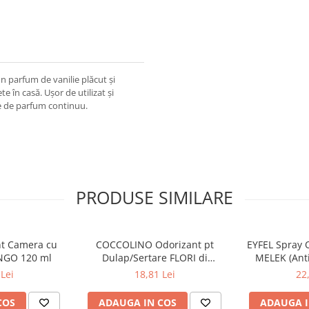
 parfum de vanilie plăcut și
 în casă. Ușor de utilizat și
le de parfum continuu.
PRODUSE SIMILARE
nt Camera cu
COCCOLINO Odorizant pt
EYFEL Spray 
NGO 120 ml
Dulap/Sertare FLORI di
MELEK (Anti
PRIMAVERA 3 buc
Lei
18,81 Lei
22
COS
ADAUGA IN COS
ADAUGA I