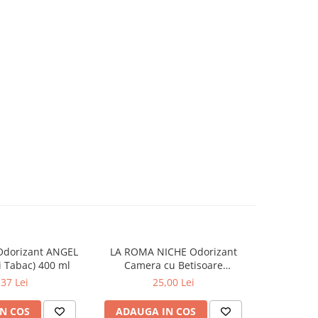
Odorizant ANGEL
LA ROMA NICHE Odorizant
YUMOS Rez
 Tabac) 400 ml
Camera cu Betisoare
Flower G
MADEMOSELLE 120 ml
,37 Lei
25,00 Lei
N COS
ADAUGA IN COS
ADAUG