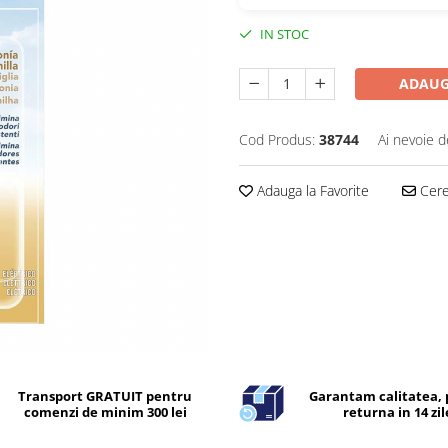
IN STOC
ADAUG
Cod Produs:
38744
Ai nevoie d
Adauga la Favorite
Cere 
Transport GRATUIT pentru
Garantam calitatea, 
comenzi de minim 300 lei
returna in 14 zil