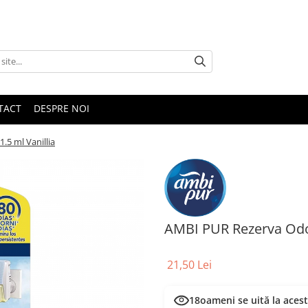
TACT
DESPRE NOI
.5 ml Vanillia
AMBI PUR Rezerva Odori
21,50 Lei
18
oameni se uită la aces