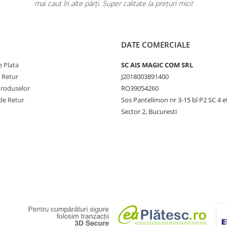
mai caut în alte părți. Super calitate la prețuri mici!
DATE COMERCIALE
 Plata
SC AIS MAGIC COM SRL
e Retur
J2018003891400
Produselor
RO39054260
de Retur
Sos Pantelimon nr 3-15 bl P2 SC 4 e
Sector 2, Bucuresti