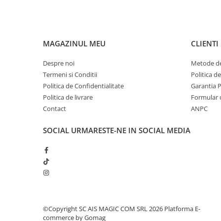
Pentru COPIL
Pentru EA
Pentru EL
MAGAZINUL MEU
CLIENTI
Cosmetice Auto
Pet Shop
Despre noi
Metode de
Covoare & Tapiterii
Termeni si Conditii
Politica d
Politica de Confidentialitate
Garantia 
Politica de livrare
Formular 
Contact
ANPC
SOCIAL
URMARESTE-NE IN SOCIAL MEDIA
©Copyright SC AIS MAGIC COM SRL 2026
Platforma E-
commerce by Gomag