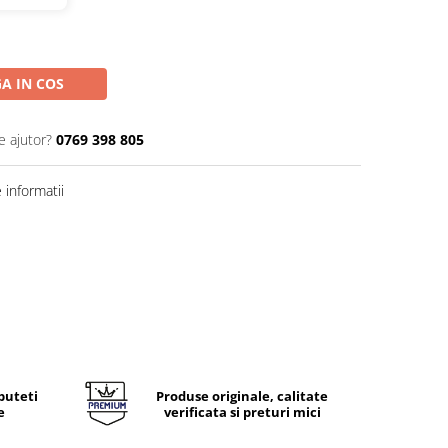
A IN COS
e ajutor?
0769 398 805
informatii
puteti
Produse originale, calitate
e
verificata si preturi mici