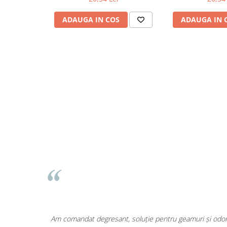
Odorizante
ADAUGA IN COS
ADAUGA IN 
Odorizante
Aer Conditionat
Baie
Camera
Lumanari Parfumate
Masina
Deodorante & Parfumuri
Deodorante & Parfumuri
Parfumuri
Roll-on
Spray
Stick
Casete cadou
Casete cadou
area a fost
Am comandat degresant, soluție pentru geamuri și odoriz