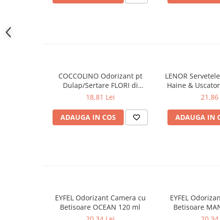
Gel de dus
Igiena orala
Ingrijire intima
Lotiune de corp
Produse pentru ras
Sapunuri
COCCOLINO Odorizant pt
LENOR Servetele
Dulap/Sertare FLORI di
Haine & Uscato
Spuma de baie
PRIMAVERA 3 buc
AWAKENING
18,81 Lei
21,86 
Ingrijirea parului
Balsam de par
ADAUGA IN COS
ADAUGA IN 
Fixativ si spuma de par
Masca & Gel de par
Sampon
Vopsea de par
Servetele Umede & Uscate
Ingrijire copii
EYFEL Odorizant Camera cu
EYFEL Odoriza
Ingrijire copii
Betisoare OCEAN 120 ml
Betisoare MA
Cosmetice copii
20,34 Lei
20,34 