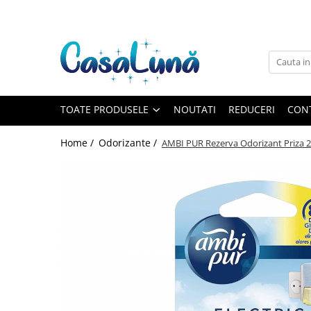
Toate Produsele
Gamma D'ORO
Gamma D'ORO
Gamma D'ORO Odorizant Cu
TOATE PRODUSELE
NOUTATI
REDUCERI
CON
Betisoare 120 ml
EYFEL
Home /
Odorizante /
AMBI PUR Rezerva Odorizant Priza 21
EYFEL
EYFEL Odorizant Auto 10 ml
EYFEL Odorizant Camera cu
Betisoare 120 ml
EYFEL Spray Odorizant 400 ml
LORIS
LORIS
LORIS Odorizant cu Betisoare 120
ml