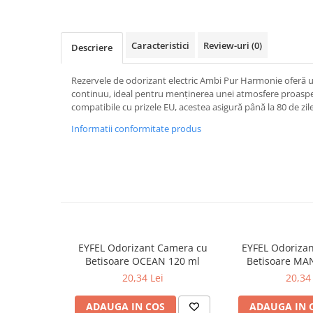
Baie
Bucatarie
Caracteristici
Review-uri
(0)
Descriere
Combaterea Insectelor
Daunatoare
Rezervele de odorizant electric Ambi Pur Harmonie oferă un
Diverse produse de uz casnic
continuu, ideal pentru menținerea unei atmosfere proaspete
compatibile cu prizele EU, acestea asigură până la 80 de zi
Geamuri
Informatii conformitate produs
Mobilier
Pardoseli
Saci Menajeri
Servetele Umede Multisuprfete
Ingrijire Personala
Ingrijire Personala
EYFEL Odorizant Camera cu
EYFEL Odoriza
Ingrijirea corpului
Betisoare OCEAN 120 ml
Betisoare MA
Bureti/Perie
20,34 Lei
20,34 
Crema
ADAUGA IN COS
ADAUGA IN 
Deo Incaltaminte