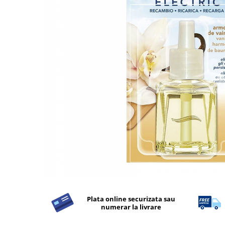
Detergent Rufe
Detergent Rufe
Anticalcar
Apret & solutii speciale
Balsam rufe
Detergent lichid
Detergent pudra
Inalbitor
Parfum de rufe
Solutie de intretinere textile
Solutii de scos pete
Tablete & Capsule
Produse Dezinfectante-
Antibacteriene
Plata online securizata sau
numerar la livrare
Produse de uz casnic
Produse de uz casnic