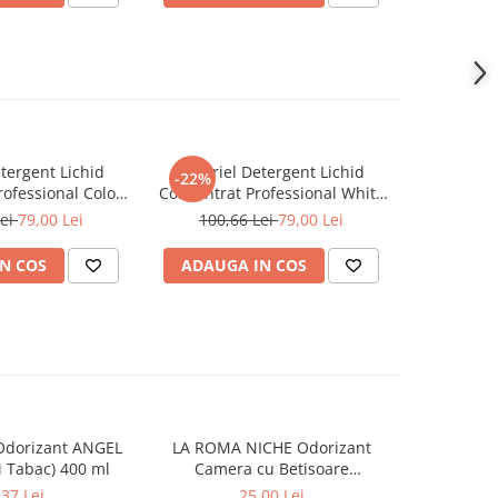
tergent Lichid
A+ Ariel Detergent Lichid
LENOR D
-22%
-30%
ofessional Color
Concentrat Professional White
Allin1 PO
102 Spalari)
4.62 L (102 Spalari)
Awak
Lei
79,00 Lei
100,66 Lei
79,00 Lei
66,0
N COS
ADAUGA IN COS
ADAUG
Odorizant ANGEL
LA ROMA NICHE Odorizant
YUMOS Rez
 Tabac) 400 ml
Camera cu Betisoare
Flower G
MADEMOSELLE 120 ml
,37 Lei
25,00 Lei