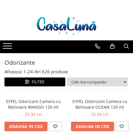
Toate Produsele
Gamma D'ORO
Gamma D'ORO Odorizant Cu
Betisoare 120 ml
EYFEL
Odorizante
EYFEL Odorizant Auto 10 ml
Afiseaza:
1-
24
din
626
produse
EYFEL Odorizant Camera cu
Betisoare 120 ml
FILTRE
EYFEL Spray Odorizant 400 ml
LORIS
EYFEL Odorizant Camera cu
EYFEL Odorizant Camera cu
LORIS Odorizant cu Betisoare 120
Betisoare MANGO 120 ml
Betisoare OCEAN 120 ml
ml
20,34 Lei
20,34 Lei
Detergent Rufe
ADAUGA IN COS
ADAUGA IN COS
Anticalcar