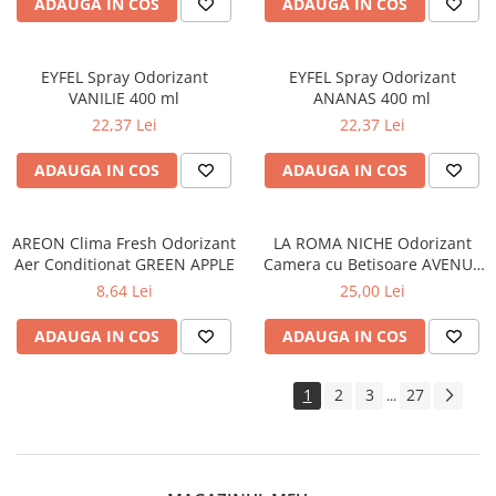
Lumanari Parfumate
ADAUGA IN COS
ADAUGA IN COS
Masina
Deodorante & Parfumuri
EYFEL Spray Odorizant
EYFEL Spray Odorizant
Parfumuri
VANILIE 400 ml
ANANAS 400 ml
22,37 Lei
22,37 Lei
Roll-on
Spray
ADAUGA IN COS
ADAUGA IN COS
Stick
Casete cadou
AREON Clima Fresh Odorizant
LA ROMA NICHE Odorizant
Aer Conditionat GREEN APPLE
Pentru COPIL
Camera cu Betisoare AVENUE
120 ml
8,64 Lei
25,00 Lei
Pentru EA
Pentru EL
ADAUGA IN COS
ADAUGA IN COS
Cosmetice Auto
1
2
3
27
Pet Shop
...
Covoare & Tapiterii