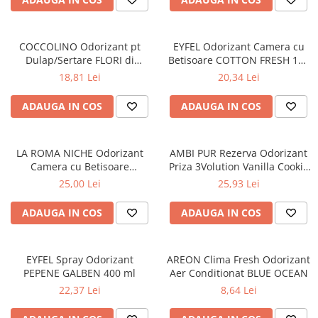
Diverse produse de uz casnic
Geamuri
COCCOLINO Odorizant pt
EYFEL Odorizant Camera cu
Dulap/Sertare FLORI di
Betisoare COTTON FRESH 120
Mobilier
PRIMAVERA 3 buc
ml
18,81 Lei
20,34 Lei
Pardoseli
Saci Menajeri
ADAUGA IN COS
ADAUGA IN COS
Servetele Umede Multisuprfete
Ingrijire Personala
LA ROMA NICHE Odorizant
AMBI PUR Rezerva Odorizant
Camera cu Betisoare
Priza 3Volution Vanilla Cookie
Ingrijirea corpului
INVICTUS 120 ml
20 ml
25,00 Lei
25,93 Lei
Bureti/Perie
Crema
ADAUGA IN COS
ADAUGA IN COS
Deo Incaltaminte
Gel de dus
EYFEL Spray Odorizant
AREON Clima Fresh Odorizant
Igiena orala
PEPENE GALBEN 400 ml
Aer Conditionat BLUE OCEAN
Ingrijire intima
22,37 Lei
8,64 Lei
Lotiune de corp