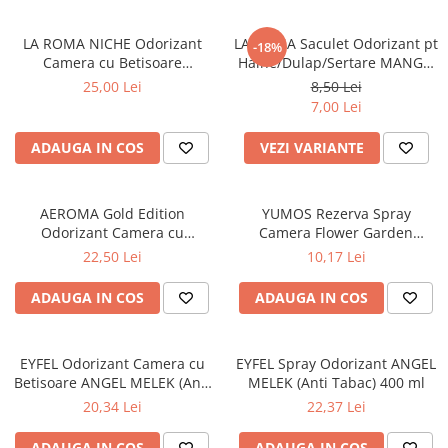
Apret & solutii speciale
Balsam rufe
LA ROMA NICHE Odorizant
LA ROMA Saculet Odorizant pt
-18%
Camera cu Betisoare
Haine/Dulap/Sertare MANGO
Detergent lichid
MADEMOSELLE 120 ml
26g
25,00 Lei
8,50 Lei
Detergent pudra
7,00 Lei
Inalbitor
ADAUGA IN COS
VEZI VARIANTE
Parfum de rufe
Solutie de intretinere textile
AEROMA Gold Edition
YUMOS Rezerva Spray
Solutii de scos pete
Odorizant Camera cu
Camera Flower Garden
Betisoare Intense Vibe 125 ml
(YUMOS ROZ) 260 ml
22,50 Lei
10,17 Lei
Tablete & Capsule
Produse Dezinfectante-
ADAUGA IN COS
ADAUGA IN COS
Antibacteriene
Produse de uz casnic
Baie
EYFEL Odorizant Camera cu
EYFEL Spray Odorizant ANGEL
Betisoare ANGEL MELEK (Anti
MELEK (Anti Tabac) 400 ml
Bucatarie
Tabac) 120 ml
20,34 Lei
22,37 Lei
Combaterea Insectelor
Daunatoare
ADAUGA IN COS
ADAUGA IN COS