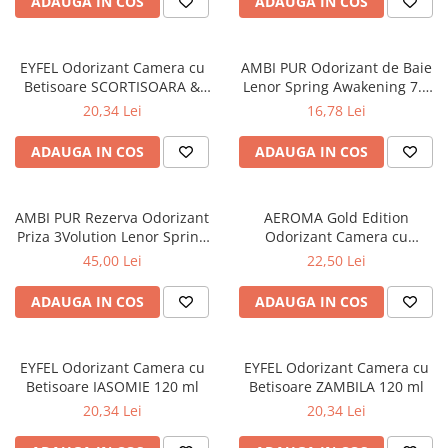
ADAUGA IN COS
ADAUGA IN COS
Produse pentru ras
Sapunuri
Spuma de baie
EYFEL Odorizant Camera cu
AMBI PUR Odorizant de Baie
Ingrijirea parului
Betisoare SCORTISOARA &
Lenor Spring Awakening 7.5
CUISOARE 120 ml
ml
20,34 Lei
16,78 Lei
Balsam de par
Fixativ si spuma de par
ADAUGA IN COS
ADAUGA IN COS
Masca & Gel de par
Sampon
Vopsea de par
AMBI PUR Rezerva Odorizant
AEROMA Gold Edition
Priza 3Volution Lenor Spring
Odorizant Camera cu
Servetele Umede & Uscate
Awakening 2x20 ml
Betisoare Rouge Olfactif 125
45,00 Lei
22,50 Lei
Ingrijire copii
ml
Cosmetice copii
ADAUGA IN COS
ADAUGA IN COS
Odorizante
Aer Conditionat
EYFEL Odorizant Camera cu
EYFEL Odorizant Camera cu
Baie
Betisoare IASOMIE 120 ml
Betisoare ZAMBILA 120 ml
20,34 Lei
20,34 Lei
Camera