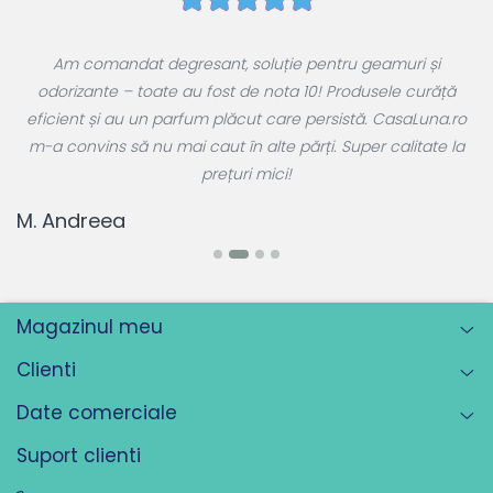
e
Am comandat degresant, soluție pentru geamuri și
ul
odorizante – toate au fost de nota 10! Produsele curăță
 a
eficient și au un parfum plăcut care persistă. CasaLuna.ro
r
m-a convins să nu mai caut în alte părți. Super calitate la
prețuri mici!
T
M. Andreea
Magazinul meu
Clienti
Date comerciale
Suport clienti