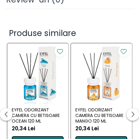
din Corsica te va face să te simți relaxat și
împrospătat. Perfect pentru utilizare într-o varietate
de încăperi, acest difuzor de aer Febreze este perfect
pentru oricine apreciază aerul proaspăt și un miros
plăcut.
Produse similare
EYFEL ODORIZANT
EYFEL ODORIZANT
CAMERA CU BETISOARE
CAMERA CU BETISOARE
OCEAN 120 ML
MANGO 120 ML
20,34 Lei
20,34 Lei