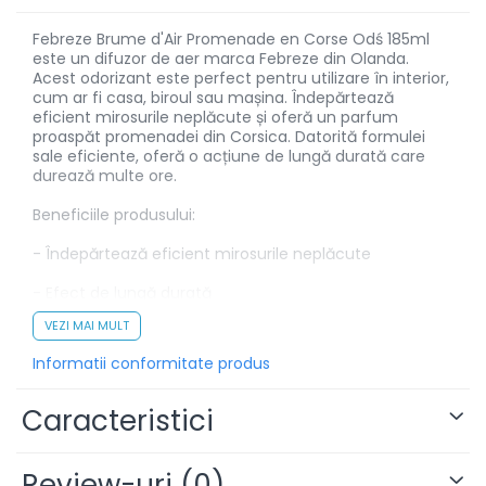
Febreze Brume d'Air Promenade en Corse Odś 185ml
este un difuzor de aer marca Febreze din Olanda.
Acest odorizant este perfect pentru utilizare în interior,
cum ar fi casa, biroul sau mașina. Îndepărtează
eficient mirosurile neplăcute și oferă un parfum
proaspăt promenadei din Corsica. Datorită formulei
sale eficiente, oferă o acțiune de lungă durată care
durează multe ore.
Beneficiile produsului:
- Îndepărtează eficient mirosurile neplăcute
- Efect de lungă durată
VEZI MAI MULT
- Parfumul proaspăt al promenadei din Corsica
Informatii conformitate produs
Febreze Brume d'Air Promenade en Corse Odś 185ml
este o alegere pentru persoanele care caută o
modalitate eficientă de a scăpa de mirosurile
Caracteristici
neplăcute și de a asigura aer proaspăt. Datorită
formulei sale eficiente, produsul garantează o acțiune
de lungă durată, iar parfumul proaspăt al promenadei
Review-uri
(0)