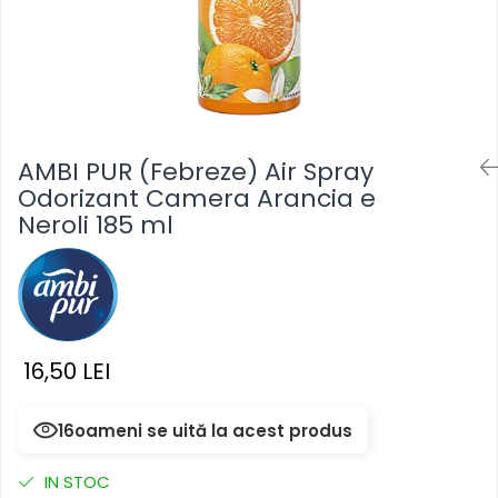
Masca & Gel de par
Sampon
Vopsea de par
Servetele Umede & Uscate
AMBI PUR (Febreze) Air Spray
Odorizant Camera Arancia e
Neroli 185 ml
16,50 LEI
16
oameni se uită la acest produs
IN STOC