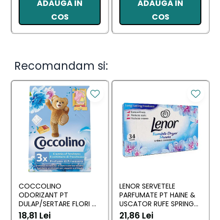
ADAUGA IN
ADAUGA IN
COS
COS
Recomandam si:
COCCOLINO
LENOR SERVETELE
ODORIZANT PT
PARFUMATE PT HAINE &
DULAP/SERTARE FLORI DI
USCATOR RUFE SPRING
PRIMAVERA 3 BUC
AWAKENING 34 BUC
18,81 Lei
21,86 Lei