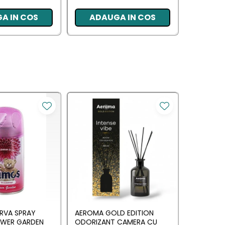
A IN COS
ADAUGA IN COS
ADA
RVA SPRAY
AEROMA GOLD EDITION
EYFEL O
OWER GARDEN
ODORIZANT CAMERA CU
CU BETIS