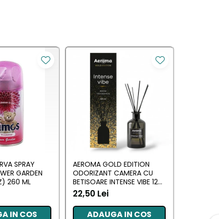
RVA SPRAY
AEROMA GOLD EDITION
EYFEL O
OWER GARDEN
ODORIZANT CAMERA CU
CU BETIS
) 260 ML
BETISOARE INTENSE VIBE 125
(ANTI TA
ML
22,50 Lei
20,34 L
A IN COS
ADAUGA IN COS
ADA