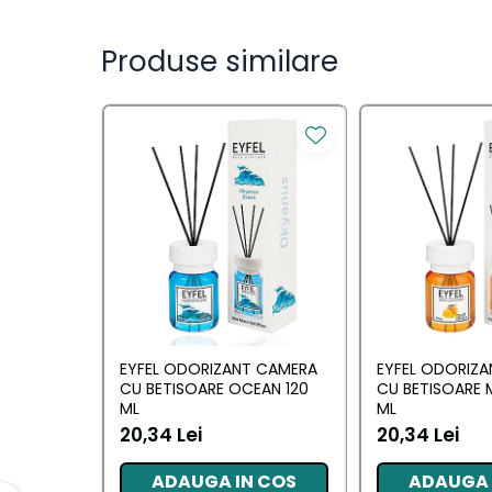
Saci Menajeri
Servetele Umede Multisuprfete
Produse similare
Ingrijire Personala
Ingrijire Personala
Ingrijirea corpului
Bureti/Perie
Crema
Deo Incaltaminte
Gel de dus
Igiena orala
Ingrijire intima
EYFEL ODORIZANT CAMERA
EYFEL ODORIZ
Lotiune de corp
CU BETISOARE OCEAN 120
CU BETISOARE 
ML
ML
Produse pentru ras
20,34 Lei
20,34 Lei
Sapunuri
Spuma de baie
ADAUGA IN COS
ADAUGA 