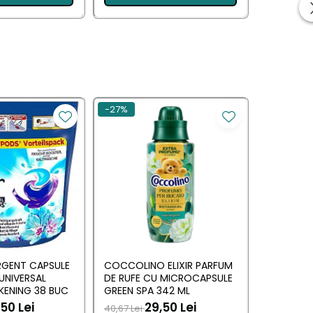
-27%
RGENT CAPSULE
COCCOLINO ELIXIR PARFUM
DASH DE
 UNIVERSAL
DE RUFE CU MICROCAPSULE
UNIVERSAL
KENING 38 BUC
GREEN SPA 342 ML
MUSCHIN
50 Lei
29,50 Lei
70,00 L
40,67 Lei