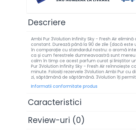
Solutii de scos pete
Tablete & Capsule
Descriere
Produse Dezinfectante-
Antibacteriene
Ambi Pur 3Volution Infinity Sky - Fresh Air elimi
Produse de uz casnic
constant. Durează până la 90 de zile (dacă este u
în comparație cu standardul nostru: o aromă inte
Produse de uz casnic
ca și cum ferestrele dumneavoastră sunt mereu de
calm în timp ce acest parfum curat și liniștitor 
Pur 3Volution Infinity Sky - Fresh Air reînnoiește
Baie
minute. Folosiți rezervele 3Volution Ambi Pur cu d
Bucatarie
zi, săptămână de săptămână. 3Volution îți permite
Informatii conformitate produs
Combaterea Insectelor
Daunatoare
Caracteristici
Diverse produse de uz casnic
Geamuri
Review-uri
(0)
Mobilier
Pardoseli