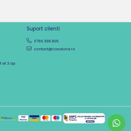
Suport clienti
0769 398 805
contact@casaluna.ro
4 et 3 ap