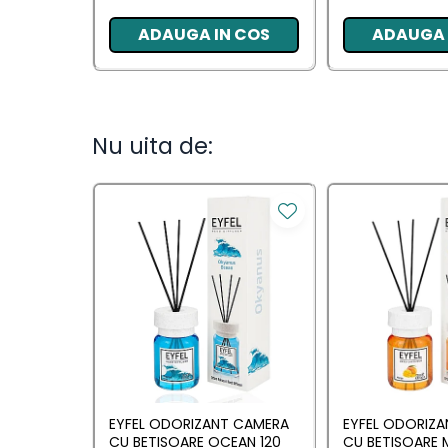
Camera
ADAUGA IN COS
ADAUGA 
Lumanari Parfumate
Masina
Deodorante & Parfumuri
Nu uita de:
Deodorante &
Parfumuri
Parfumuri
Roll-on
Spray
Stick
Casete cadou
Casete cadou
EYFEL ODORIZANT CAMERA
EYFEL ODORIZ
Pentru COPIL
CU BETISOARE OCEAN 120
CU BETISOARE 