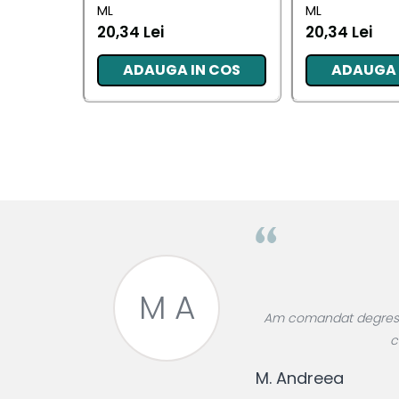
ML
ML
Pentru EA
20,34 Lei
20,34 Lei
Pentru EL
ADAUGA IN COS
ADAUGA 
Cosmetice Auto
Pet Shop
Covoare & Tapiterii
M A
roase divin,
Am comandat degresant
re!
c
M. Andreea