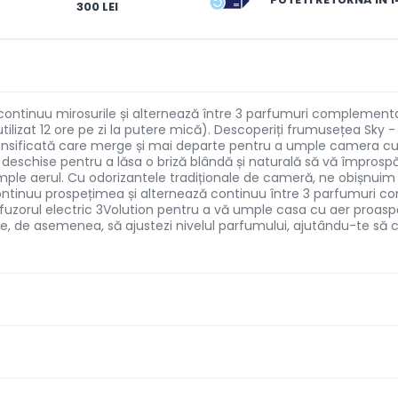
300 LEI
nă continuu mirosurile și alternează între 3 parfumuri complemen
tilizat 12 ore pe zi la putere mică). Descoperiți frumusețea Sky 
nsificată care merge și mai departe pentru a umple camera cu pa
schise pentru a lăsa o briză blândă și naturală să vă împrospăt
umple aerul. Cu odorizantele tradiționale de cameră, ne obișnui
 continuu prospețimea și alternează continuu între 3 parfumuri c
ifuzorul electric 3Volution pentru a vă umple casa cu aer proaspă
, de asemenea, să ajustezi nivelul parfumului, ajutându-te să cr