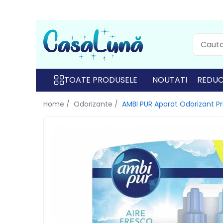
Toate Produsele
Gamma D'ORO
Gamma D'ORO
TOATE PRODUSELE
NOUTATI
REDUC
Gamma D'ORO Odorizant Cu
Home /
Odorizante /
AMBI PUR Aparat Odorizant P
Betisoare 120 ml
EYFEL
EYFEL
EYFEL Odorizant Auto 10 ml
EYFEL Odorizant Camera cu
Betisoare 120 ml
EYFEL Spray Odorizant 400 ml