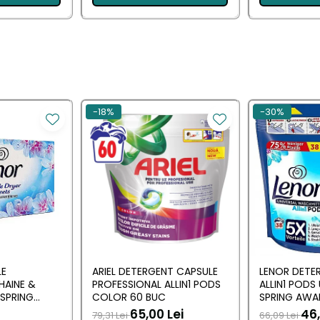
-18%
-30%
LE
ARIEL DETERGENT CAPSULE
LENOR DETE
HAINE &
PROFESSIONAL ALLIN1 PODS
ALLIN1 PODS
SPRING
COLOR 60 BUC
SPRING AWA
 BUC
65,00 Lei
46,
79,31 Lei
66,09 Lei