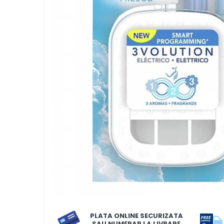
LORIS
LORIS
LORIS Odorizant cu Betisoare
120 ml
Detergent Rufe
Detergent Rufe
Anticalcar
Apret & solutii speciale
Balsam rufe
Detergent lichid
Detergent pudra
Inalbitor
Parfum de rufe
PLATA ONLINE SECURIZATA
Solutie de intretinere textile
SAU NUMERAR LA LIVRARE