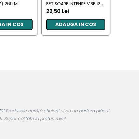
) 260 ML
BETISOARE INTENSE VIBE 125
(ANTI TA
ML
22,50 Lei
20,34 L
A IN COS
ADAUGA IN COS
ADA
0! Produsele curăță eficient și au un parfum plăcut
 Super calitate la prețuri mici!