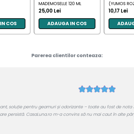
MADEMOSELLE 120 ML
(YUMOS ROZ
25,00 Lei
10,17 Lei
IN COS
ADAUGA IN COS
ADAUG
Parerea clientilor conteaza:
, soluție pentru geamuri și odorizante – toate au fost de nota 1
are persistă. CasaLuna.ro m-a convins să nu mai caut în alte părți.