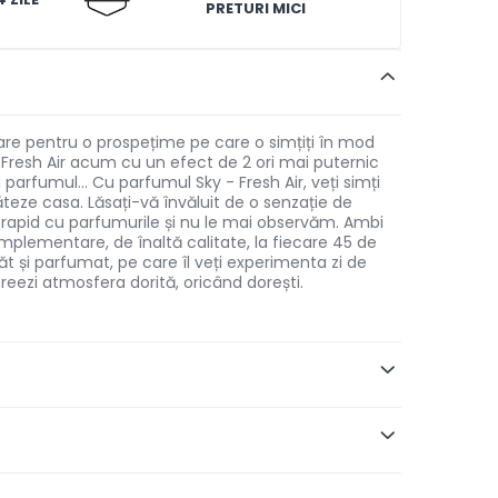
PRETURI MICI
tare pentru o prospețime pe care o simțiți în mod
- Fresh Air acum cu un efect de 2 ori mai puternic
rfumul... Cu parfumul Sky - Fresh Air, veți simți
eze casa. Lăsați-vă învăluit de o senzație de
m rapid cu parfumurile și nu le mai observăm. Ambi
omplementare, de înaltă calitate, la fiecare 45 de
t și parfumat, pe care îl veți experimenta zi de
eezi atmosfera dorită, oricând dorești.