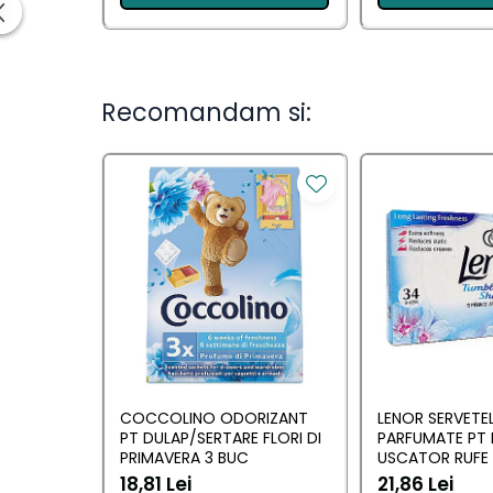
Ingrijirea parului
Balsam de par
Fixativ si spuma de par
Masca & Gel de par
Recomandam si:
Sampon
Vopsea de par
Servetele Umede & Uscate
Ingrijire copii
Ingrijire copii
Cosmetice copii
Odorizante
Odorizante
COCCOLINO ODORIZANT
LENOR SERVETE
PT DULAP/SERTARE FLORI DI
PARFUMATE PT 
Aer Conditionat
PRIMAVERA 3 BUC
USCATOR RUFE 
AWAKENING 34
Baie
18,81 Lei
21,86 Lei