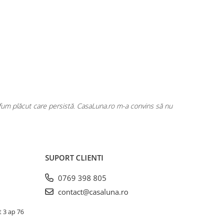
rfum plăcut care persistă. CasaLuna.ro m-a convins să nu
Cumpăr fre
SUPORT CLIENTI
0769 398 805
contact@casaluna.ro
t 3 ap 76