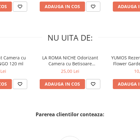
COS
ADAUGA IN COS
ADAUGA I
NU UITA DE:
nt Camera cu
LA ROMA NICHE Odorizant
YUMOS Rezer
NGO 120 ml
Camera cu Betisoare
Flower Gard
MADEMOSELLE 120 ml
2
Lei
25,00 Lei
10
COS
ADAUGA IN COS
ADAUGA I
Parerea clientilor conteaza: