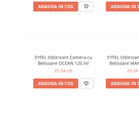
ADAUGA IN COS
ADAUGA IN 
Odorizante
Odorizante
Aer Conditionat
Baie
Camera
Lumanari Parfumate
EYFEL Odorizant Camera cu
EYFEL Odoriza
Masina
Betisoare OCEAN 120 ml
Betisoare MA
20,34 Lei
20,34 
Deodorante & Parfumuri
Deodorante & Parfumuri
ADAUGA IN COS
ADAUGA IN 
Parfumuri
Roll-on
Spray
Stick
Casete cadou
Casete cadou