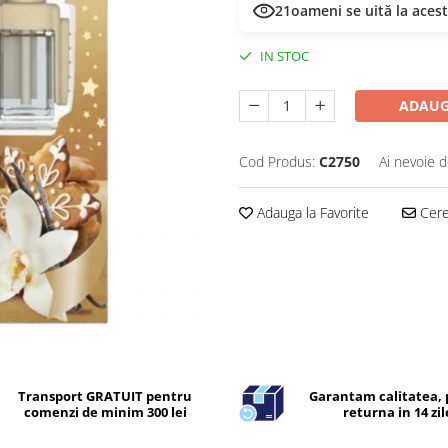
21
oameni se uită la aces
IN STOC
ADAUG
Cod Produs:
C2750
Ai nevoie d
Adauga la Favorite
Cere 
Transport GRATUIT pentru
Garantam calitatea, 
comenzi de minim 300 lei
returna in 14 zil