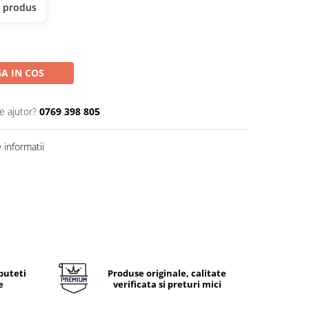
t produs
A IN COS
e ajutor?
0769 398 805
informatii
puteti
Produse originale, calitate
e
verificata si preturi mici