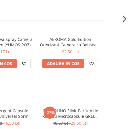
va Spray Camera
AEROMA Gold Edition
EYFEL Od
en (YUMOS ROZ)
Odorizant Camera cu Betisoare
Betisoare
60 ml
Intense Vibe 125 ml
Ta
,17 Lei
22,50 Lei
N COS
ADAUGA IN COS
ADAUG
rgent Capsule
COCCOLINO Elixir Parfum de
DASH De
-27%
Universal Spring
Rufe cu Microcapsule GREEN
Univers
ing 38 buc
SPA 342 ml
Muschi
ei
46,50 Lei
40,67 Lei
29,50 Lei