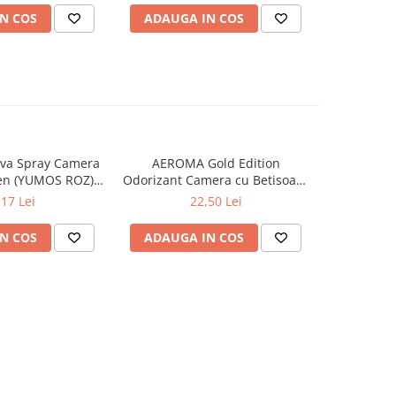
N COS
ADAUGA IN COS
ADAUG
va Spray Camera
AEROMA Gold Edition
EYFEL Od
en (YUMOS ROZ)
Odorizant Camera cu Betisoare
Betisoare
60 ml
Intense Vibe 125 ml
Ta
,17 Lei
22,50 Lei
N COS
ADAUGA IN COS
ADAUG