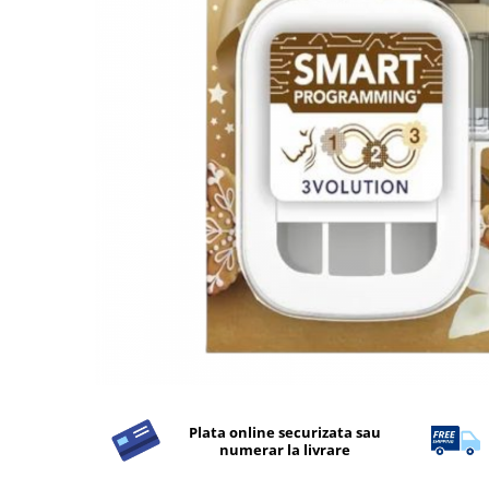
Detergent Rufe
Detergent Rufe
Anticalcar
Apret & solutii speciale
Balsam rufe
Detergent lichid
Detergent pudra
Inalbitor
Parfum de rufe
Solutie de intretinere textile
Solutii de scos pete
Tablete & Capsule
Produse Dezinfectante-
Antibacteriene
Plata online securizata sau
numerar la livrare
Produse de uz casnic
Produse de uz casnic