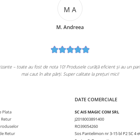
M A
M. Andreea
ante – toate au fost de nota 10! Produsele curăță eficient și au un pa
mai caut în alte părți. Super calitate la prețuri mici!
DATE COMERCIALE
 Plata
SC AIS MAGIC COM SRL
e Retur
J2018003891400
Produselor
RO39054260
de Retur
Sos Pantelimon nr 3-15 bl P2 SC 4 e