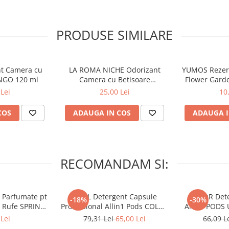
PRODUSE SIMILARE
nt Camera cu
LA ROMA NICHE Odorizant
YUMOS Rezer
NGO 120 ml
Camera cu Betisoare
Flower Gard
MADEMOSELLE 120 ml
2
Lei
25,00 Lei
10
COS
ADAUGA IN COS
ADAUGA I
RECOMANDAM SI:
 Parfumate pt
ARIEL Detergent Capsule
LENOR Dete
-18%
-30%
r Rufe SPRING
Professional Allin1 Pods COLOR
Allin1 PODS 
 34 buc
60 buc
Awaken
Lei
79,31 Lei
65,00 Lei
66,09 L