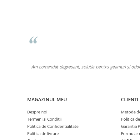
Pentru COPIL
Pentru EA
Pentru EL
Cosmetice Auto
Pet Shop
Covoare & Tapiterii
area a fost
Am comandat degresant, soluție pentru geamuri și odoriz
MAGAZINUL MEU
CLIENTI
Despre noi
Metode de
Termeni si Conditii
Politica d
Politica de Confidentialitate
Garantia 
Politica de livrare
Formular 