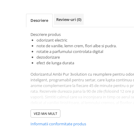
Baie
Bucatarie
Review-uri
(0)
Descriere
Combaterea Insectelor
Daunatoare
Descriere produs
Diverse produse de uz casnic
odorizant electric
note de vanilie, lemn crem, flori albe si pudra.
Geamuri
rotatie a parfumului controlata digital
dezodorizare
Mobilier
efect de lunga durata
Pardoseli
Odorizantul Ambi Pur 3volution cu reumplere pentru odor
Saci Menajeri
inteligent, programabil pentru sertar, care lupta continuu
Servetele Umede Multisuprfete
arome complementare la fiecare 45 de minute pentru o pr
rata. Rezervele dureaza pana la 90 de zile (folosind 12 ore p
Ingrijire Personala
vapori). Simtiti calmul care va inconjoara in timp ce aerul 
Ingrijire Personala
delicat al vaniliei linistitoare, al lemnului cremos, al florilo
o casa plina de arome proaspete si placute.
Ingrijirea corpului
VEZI MAI MULT
Bureti/Perie
Informatii conformitate produs
Crema
Deo Incaltaminte