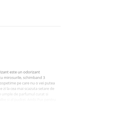
izant este un odorizant
 cu mirosurile, schimband 3
ospetime pe care nu o vei putea
e zi la cea mai scazuta setare de
se umple de parfumul curat si
r albe si al pudrei. Ambi Pur pentru