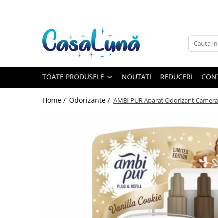
Toate Produsele
Gamma D'ORO
Gamma D'ORO
Gamma D'ORO Odorizant Cu
TOATE PRODUSELE
NOUTATI
REDUCERI
CON
Betisoare 120 ml
EYFEL
Home /
Odorizante /
AMBI PUR Aparat Odorizant Camera P
EYFEL
EYFEL Odorizant Auto 10 ml
EYFEL Odorizant Camera cu
Betisoare 120 ml
EYFEL Spray Odorizant 400 ml
LORIS
LORIS
LORIS Odorizant cu Betisoare 120
ml