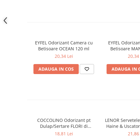
Gel de dus
Igiena orala
Ingrijire intima
Lotiune de corp
Produse pentru ras
EYFEL Odorizant Camera cu
EYFEL Odoriza
Sapunuri
Betisoare OCEAN 120 ml
Betisoare MA
20,34 Lei
20,34 
Spuma de baie
Ingrijirea parului
ADAUGA IN COS
ADAUGA IN 
Balsam de par
Fixativ si spuma de par
Masca & Gel de par
Sampon
Vopsea de par
Servetele Umede & Uscate
COCCOLINO Odorizant pt
LENOR Servetele
Ingrijire copii
Dulap/Sertare FLORI di
Haine & Uscato
Ingrijire copii
PRIMAVERA 3 buc
AWAKENING
18,81 Lei
21,86 
Cosmetice copii