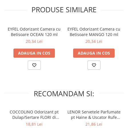
PRODUSE SIMILARE
EYFEL Odorizant Camera cu
EYFEL Odorizant Camera cu
Betisoare OCEAN 120 ml
Betisoare MANGO 120 ml
20,34 Lei
20,34 Lei
ADAUGA IN COS
ADAUGA IN COS
RECOMANDAM SI:
COCCOLINO Odorizant pt
LENOR Servetele Parfumate
Dulap/Sertare FLORI di
pt Haine & Uscator Rufe
PRIMAVERA 3 buc
SPRING AWAKENING 34 buc
18,81 Lei
21,86 Lei