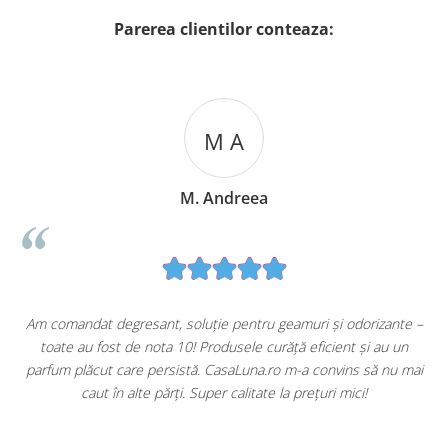
Parerea clientilor conteaza:
M A
M. Andreea
u
Am comandat degresant, soluție pentru geamuri și odorizante –
toate au fost de nota 10! Produsele curăță eficient și au un
ă
parfum plăcut care persistă. CasaLuna.ro m-a convins să nu mai
caut în alte părți. Super calitate la prețuri mici!