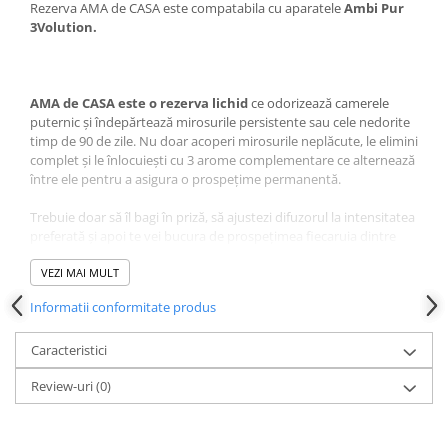
Rezerva AMA de CASA este compatabila cu aparatele
Ambi Pur
3Volution.
AMA de CASA este o rezerva lichid
ce odorizează camerele
puternic și îndepărtează mirosurile persistente sau cele nedorite
timp de 90 de zile. Nu doar acoperi mirosurile neplăcute, le elimini
complet și le înlocuiești cu 3 arome complementare ce alternează
între ele pentru a asigura o prospețime permanentă.
Trebuie doar să îl bagi în priză, să ajustezi difuzorul la intensitatea
preferată și apoi te vei bucura de prospețimea fiecaruia dintre
cele 3 parfumuri o dată la fiecare 45 de minute. Dureaza până la
90 de zile, menținându-și aceeași intensitate.
VEZI MAI MULT
Informatii conformitate produs
Beneficiile AMA de CASA 3Volution Rezerva:
Caracteristici
Aromă proaspătă și plăcută în cameră
Neutralizarea mirosurilor neplăcute
Review-uri
(0)
Durată îndelungată a parfumului
Setul conține 3 rezerve