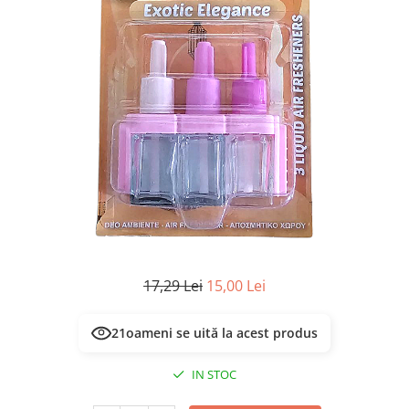
Masca & Gel de par
Sampon
Vopsea de par
Servetele Umede & Uscate
17,29 Lei
15,00 Lei
21
oameni se uită la acest produs
IN STOC