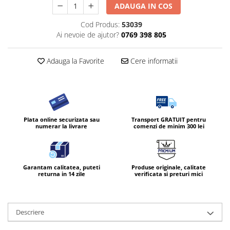
ADAUGA IN COS
Cod Produs:
53039
Ai nevoie de ajutor?
0769 398 805
Adauga la Favorite
Cere informatii
Plata online securizata sau
Transport GRATUIT pentru
numerar la livrare
comenzi de minim 300 lei
Garantam calitatea, puteti
Produse originale, calitate
returna in 14 zile
verificata si preturi mici
Descriere