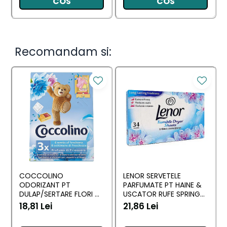
COS
COS
Recomandam si:
COCCOLINO
LENOR SERVETELE
ODORIZANT PT
PARFUMATE PT HAINE &
DULAP/SERTARE FLORI DI
USCATOR RUFE SPRING
PRIMAVERA 3 BUC
AWAKENING 34 BUC
18,81 Lei
21,86 Lei