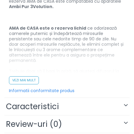
Rezerva AMA de CASA este compatabila cu aparatele
Ambi Pur 3Volution.
AMA de CASA este o rezerva lichid
ce odorizează
camerele puternic și îndepărtează mirosurile
persistente sau cele nedorite timp de 90 de zile. Nu
doar acoperi mirosurile neplăcute, le elimini complet și
le înlocuiești cu 3 arome complementare ce
alternează între ele pentru a asigura o prospețime
permanentă.
Trebuie doar să îl bagi în priză, să ajustezi difuzorul la
intensitatea preferată și apoi te vei bucura de
VEZI MAI MULT
prospețimea fiecaruia dintre cele 3 parfumuri o dată la
fiecare 45 de minute. Dureaza până la 90 de zile,
Informatii conformitate produs
menținându-și aceeași intensitate.
Beneficiile AMA de CASA 3Volution Rezerva:
Caracteristici
Aromă proaspătă și plăcută în cameră
Review-uri
(0)
Neutralizarea mirosurilor neplăcute
Durată îndelungată a parfumului