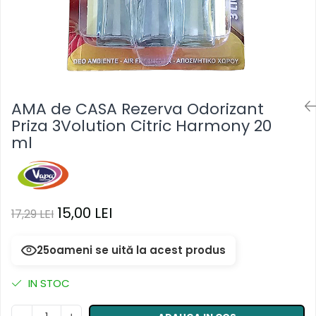
Masca & Gel de par
Sampon
Vopsea de par
Servetele Umede & Uscate
AMA de CASA Rezerva Odorizant
Priza 3Volution Citric Harmony 20
ml
15,00 LEI
17,29 LEI
25
oameni se uită la acest produs
IN STOC