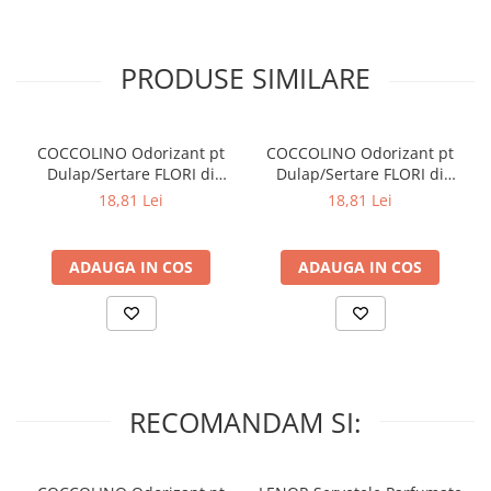
In cazul contactului cu suprafete, stergeti imediat cu o carpa
umeda.
PRODUSE SIMILARE
Informatii de siguranta:
Persoanele sensibile la substantele odorizante trebuie sa utilizeze
COCCOLINO Odorizant pt
COCCOLINO Odorizant pt
acest produs cu prudenta.
Dulap/Sertare FLORI di
Dulap/Sertare FLORI di
PRIMAVERA 3 buc
TIARE 3 buc
18,81 Lei
18,81 Lei
ADAUGA IN COS
ADAUGA IN COS
RECOMANDAM SI: