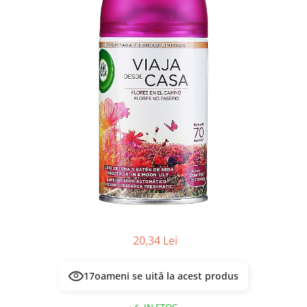
Masca & Gel de par
Sampon
Vopsea de par
Servetele Umede & Uscate
20,34 Lei
16
oameni se uită la acest produs