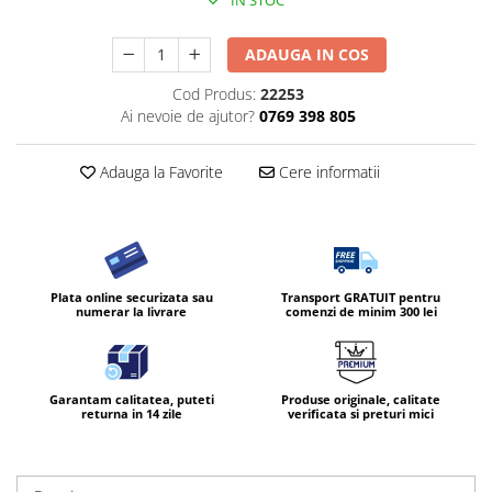
IN STOC
ADAUGA IN COS
Cod Produs:
22253
Ai nevoie de ajutor?
0769 398 805
Adauga la Favorite
Cere informatii
Plata online securizata sau
Transport GRATUIT pentru
numerar la livrare
comenzi de minim 300 lei
Garantam calitatea, puteti
Produse originale, calitate
returna in 14 zile
verificata si preturi mici