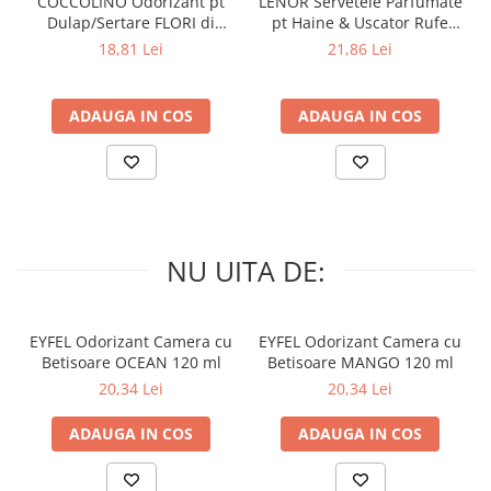
COCCOLINO Odorizant pt
LENOR Servetele Parfumate
Dulap/Sertare FLORI di
pt Haine & Uscator Rufe
PRIMAVERA 3 buc
SPRING AWAKENING 34 buc
18,81 Lei
21,86 Lei
ADAUGA IN COS
ADAUGA IN COS
NU UITA DE:
EYFEL Odorizant Camera cu
EYFEL Odorizant Camera cu
Betisoare OCEAN 120 ml
Betisoare MANGO 120 ml
20,34 Lei
20,34 Lei
ADAUGA IN COS
ADAUGA IN COS