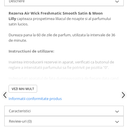
Descriere
Rezerva Air Wick Freshmatic Smooth Satin & Moon
Lilly
capteaza prospetimea liliacul de noapte si al parfumului
satin lucios.
Dureaza pana la 60 de zile de parfum, utilizata la intervale de 36
de minute.
Instructiuni de utilizare:
Inaintea introducerii rezervei in aparat, verificati ca butonul de
reglare a intensitatii parfumului sa fie potrivit pe pozitia "0".
Indepartati aparatul de fata dumneavoastra de fiecare data cand
manevrati aparatul.
VEZI MAI MULT
In momentul activarii, aparatul va pulveriza automat spray-ul
Informatii conformitate produs
dupa 15 secunde.
Din motive de siguranta, cititi cu atentie si instructiunile de
Caracteristici
folosire ale aparatului Freshmatic.
Review-uri
(0)
Nu pulverizati direct pe mancare, materiale sau suprafete.