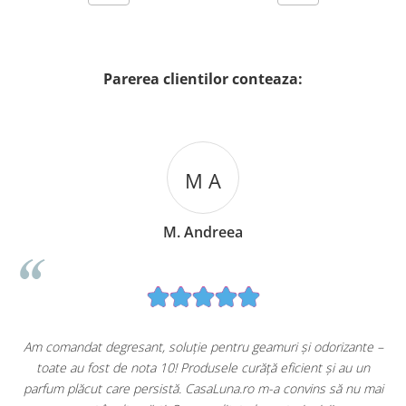
Parerea clientilor conteaza:
M A
M. Andreea
u
Am comandat degresant, soluție pentru geamuri și odorizante –
toate au fost de nota 10! Produsele curăță eficient și au un
ă
parfum plăcut care persistă. CasaLuna.ro m-a convins să nu mai