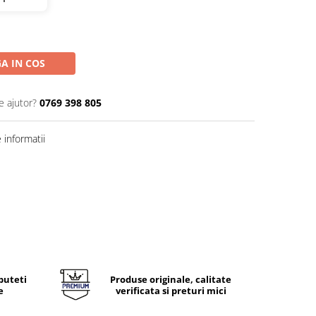
A IN COS
e ajutor?
0769 398 805
informatii
puteti
Produse originale, calitate
e
verificata si preturi mici