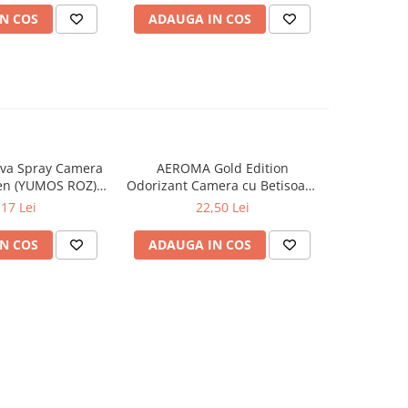
N COS
ADAUGA IN COS
ADAUG
va Spray Camera
AEROMA Gold Edition
EYFEL Od
en (YUMOS ROZ)
Odorizant Camera cu Betisoare
Betisoare
60 ml
Intense Vibe 125 ml
Ta
,17 Lei
22,50 Lei
N COS
ADAUGA IN COS
ADAUG