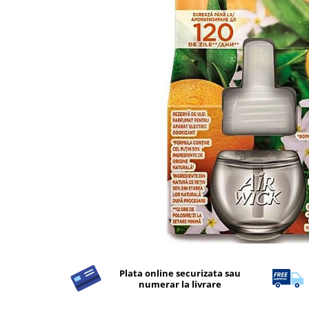
Detergent Rufe
Detergent Rufe
Anticalcar
Apret & solutii speciale
Balsam rufe
Detergent lichid
Detergent pudra
Inalbitor
Parfum de rufe
Solutie de intretinere textile
Solutii de scos pete
Tablete & Capsule
Produse Dezinfectante-
Antibacteriene
Plata online securizata sau
numerar la livrare
Produse de uz casnic
Produse de uz casnic