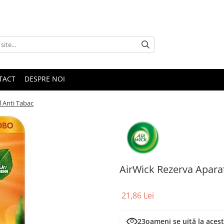
TACT
DESPRE NOI
l Anti Tabac
AirWick Rezerva Aparat
21,86 Lei
23
oameni se uită la aces