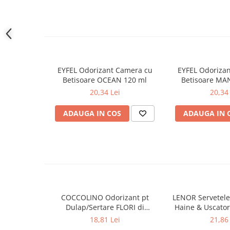
Gel de dus
Igiena orala
Ingrijire intima
Lotiune de corp
Produse pentru ras
EYFEL Odorizant Camera cu
EYFEL Odoriza
Sapunuri
Betisoare OCEAN 120 ml
Betisoare MA
20,34 Lei
20,34 
Spuma de baie
Ingrijirea parului
ADAUGA IN COS
ADAUGA IN 
Balsam de par
Fixativ si spuma de par
Masca & Gel de par
Sampon
Vopsea de par
Servetele Umede & Uscate
COCCOLINO Odorizant pt
LENOR Servetele
Ingrijire copii
Dulap/Sertare FLORI di
Haine & Uscato
Ingrijire copii
PRIMAVERA 3 buc
AWAKENING
18,81 Lei
21,86 
Cosmetice copii