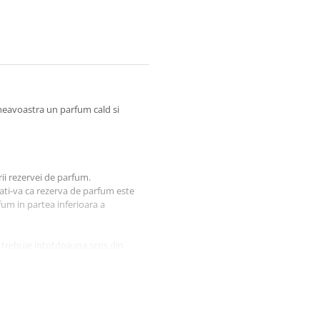
neavoastra un parfum cald si
rii rezervei de parfum.
rati-va ca rezerva de parfum este
fum in partea inferioara a
 trebuie intotdeauna scos din
calzire si nu expuneti produsul la
rpa uscata. Daca aparatul este