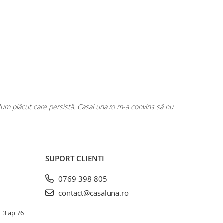
rfum plăcut care persistă. CasaLuna.ro m-a convins să nu
Cumpăr fre
SUPORT CLIENTI
0769 398 805
contact@casaluna.ro
t 3 ap 76