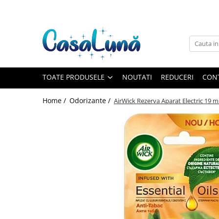
Toate Produsele
Gamma D'ORO
Gamma D'ORO
Gamma D'ORO Odorizant Cu
TOATE PRODUSELE
NOUTATI
REDUCERI
CON
Betisoare 120 ml
EYFEL
Home /
Odorizante /
AirWick Rezerva Aparat Electric 19 m
EYFEL
EYFEL Odorizant Auto 10 ml
EYFEL Odorizant Camera cu
Betisoare 120 ml
EYFEL Spray Odorizant 400 ml
LORIS
LORIS
LORIS Odorizant cu Betisoare 120
ml