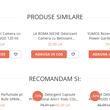
PRODUSE SIMILARE
nt Camera cu
LA ROMA NICHE Odorizant
YUMOS Rezer
NGO 120 ml
Camera cu Betisoare
Flower Gard
MADEMOSELLE 120 ml
2
Lei
25,00 Lei
10
COS
ADAUGA IN COS
ADAUGA I
RECOMANDAM SI:
 Parfumate pt
ARIEL Detergent Capsule
LENOR Dete
-18%
-30%
r Rufe SPRING
Professional Allin1 Pods COLOR
Allin1 PODS 
 34 buc
60 buc
Awaken
Lei
79,31 Lei
65,00 Lei
66,09 L