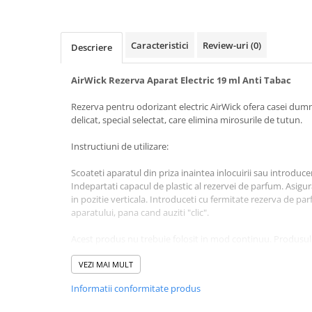
Baie
Bucatarie
Caracteristici
Review-uri
(0)
Descriere
Combaterea Insectelor
Daunatoare
AirWick Rezerva Aparat Electric 19 ml Anti Tabac
Diverse produse de uz casnic
Rezerva pentru odorizant electric AirWick ofera casei dum
Geamuri
delicat, special selectat, care elimina mirosurile de tutun.
Mobilier
Instructiuni de utilizare:
Pardoseli
Scoateti aparatul din priza inaintea inlocuirii sau introduce
Saci Menajeri
Indepartati capacul de plastic al rezervei de parfum. Asigu
Servetele Umede Multisuprfete
in pozitie verticala. Introduceti cu fermitate rezerva de par
aparatului, pana cand auziti "clic".
Ingrijire Personala
Ingrijire Personala
Acest produs nu trebuie folosit in mod continuu. Produsul
priza pe durata noptii. Nu tineti produsul langa surse de in
Ingrijirea corpului
soare.
VEZI MAI MULT
Bureti/Perie
Informatii conformitate produs
Pentru a curata aparatul, scoateti din priza si folositi o ca
Crema
deteriorat, opriti priza inainte de indepartare.
Deo Incaltaminte