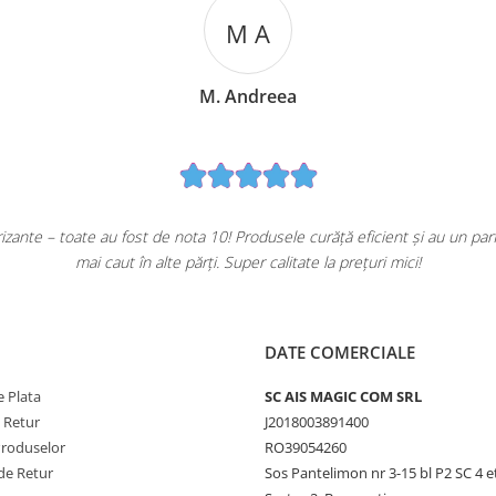
M A
M. Andreea
ante – toate au fost de nota 10! Produsele curăță eficient și au un pa
mai caut în alte părți. Super calitate la prețuri mici!
DATE COMERCIALE
 Plata
SC AIS MAGIC COM SRL
e Retur
J2018003891400
Produselor
RO39054260
de Retur
Sos Pantelimon nr 3-15 bl P2 SC 4 e