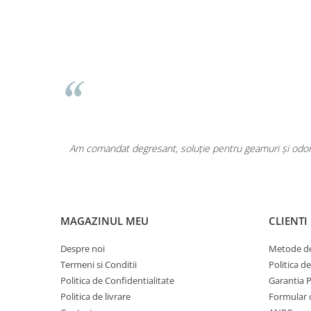
Pentru COPIL
Pentru EA
Pentru EL
Cosmetice Auto
Pet Shop
Covoare & Tapiterii
area a fost
Am comandat degresant, soluție pentru geamuri și odoriz
MAGAZINUL MEU
CLIENTI
Despre noi
Metode de
Termeni si Conditii
Politica d
Politica de Confidentialitate
Garantia 
Politica de livrare
Formular 