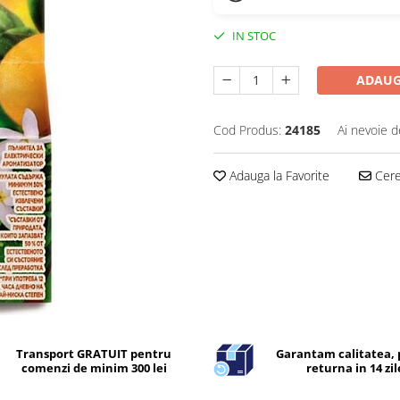
IN STOC
ADAUG
Cod Produs:
24185
Ai nevoie d
Adauga la Favorite
Cere 
Transport GRATUIT pentru
Garantam calitatea, 
comenzi de minim 300 lei
returna in 14 zil