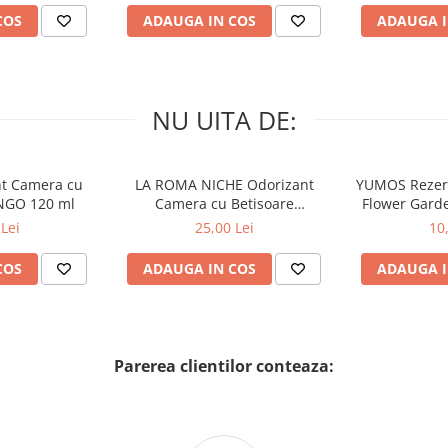
COS
ADAUGA IN COS
ADAUGA I
NU UITA DE:
nt Camera cu
LA ROMA NICHE Odorizant
YUMOS Rezer
NGO 120 ml
Camera cu Betisoare
Flower Gard
MADEMOSELLE 120 ml
2
Lei
25,00 Lei
10
COS
ADAUGA IN COS
ADAUGA I
Parerea clientilor conteaza: