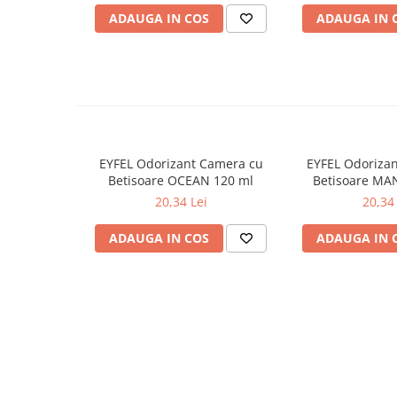
ADAUGA IN COS
ADAUGA IN 
Odorizante
Odorizante
Aer Conditionat
Baie
Camera
Lumanari Parfumate
EYFEL Odorizant Camera cu
EYFEL Odoriza
Masina
Betisoare OCEAN 120 ml
Betisoare MA
20,34 Lei
20,34 
Deodorante & Parfumuri
Deodorante & Parfumuri
ADAUGA IN COS
ADAUGA IN 
Parfumuri
Roll-on
Spray
Stick
Casete cadou
Casete cadou