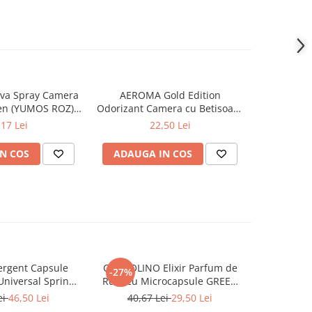
va Spray Camera
AEROMA Gold Edition
EYFEL Od
en (YUMOS ROZ)
Odorizant Camera cu Betisoare
Betisoare
60 ml
Intense Vibe 125 ml
Ta
,17 Lei
22,50 Lei
N COS
ADAUGA IN COS
ADAUG
rgent Capsule
COCCOLINO Elixir Parfum de
DASH De
-27%
Universal Spring
Rufe cu Microcapsule GREEN
Univers
ing 38 buc
SPA 342 ml
Muschi
ei
46,50 Lei
40,67 Lei
29,50 Lei