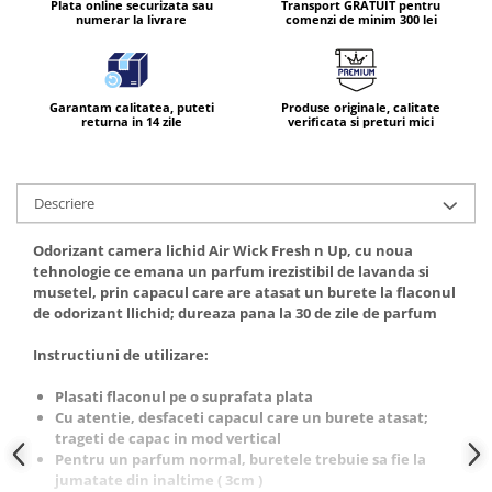
Plata online securizata sau
Transport GRATUIT pentru
numerar la livrare
comenzi de minim 300 lei
Garantam calitatea, puteti
Produse originale, calitate
returna in 14 zile
verificata si preturi mici
Descriere
Odorizant camera lichid Air Wick Fresh n Up, cu noua
tehnologie ce emana un parfum irezistibil de lavanda si
musetel, prin capacul care are atasat un burete la flaconul
de odorizant llichid; dureaza pana la 30 de zile de parfum
Instructiuni de utilizare:
Plasati flaconul pe o suprafata plata
Cu atentie, desfaceti capacul care un burete atasat;
trageti de capac in mod vertical
Pentru un parfum normal, buretele trebuie sa fie la
jumatate din inaltime ( 3cm )