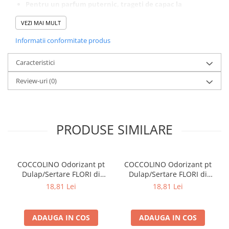
Pentru un parfum puternic, trageti de capac la
inaltimea maxima ( 6cm )
VEZI MAI MULT
Tineti flaconul vertical tot timpul
Stergeti orice scurgere imediat cu o laveta, pentru a
Informatii conformitate produs
preveni deterioararea suprafetei pe care este amplasat
persoanele sensibile la substantele odorizante trebuie
Caracteristici
sa utilizeze acest produs cu prudenta
Review-uri
(0)
PRODUSE SIMILARE
COCCOLINO Odorizant pt
COCCOLINO Odorizant pt
Dulap/Sertare FLORI di
Dulap/Sertare FLORI di
PRIMAVERA 3 buc
TIARE 3 buc
18,81 Lei
18,81 Lei
ADAUGA IN COS
ADAUGA IN COS