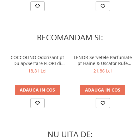
RECOMANDAM SI:
COCCOLINO Odorizant pt
LENOR Servetele Parfumate
Dulap/Sertare FLORI di
pt Haine & Uscator Rufe
PRIMAVERA 3 buc
SPRING AWAKENING 34 buc
18,81 Lei
21,86 Lei
ADAUGA IN COS
ADAUGA IN COS
NU UITA DE: