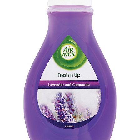
Masca & Gel de par
Sampon
Vopsea de par
Servetele Umede & Uscate