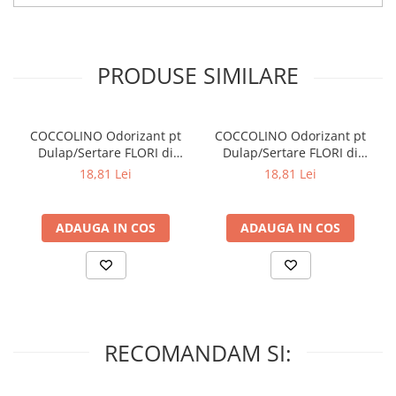
Lumanari Parfumate
Masina
Deodorante & Parfumuri
PRODUSE SIMILARE
Parfumuri
Roll-on
Spray
COCCOLINO Odorizant pt
COCCOLINO Odorizant pt
Dulap/Sertare FLORI di
Dulap/Sertare FLORI di
Stick
PRIMAVERA 3 buc
TIARE 3 buc
18,81 Lei
18,81 Lei
Casete cadou
Pentru COPIL
ADAUGA IN COS
ADAUGA IN COS
Pentru EA
Pentru EL
Cosmetice Auto
Pet Shop
Covoare & Tapiterii
RECOMANDAM SI: