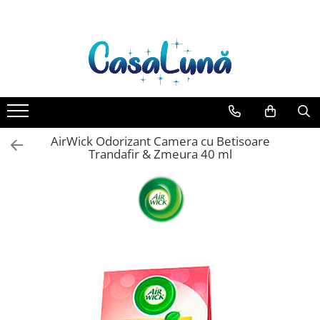
Toate Produsele
Gamma D'ORO
Gamma D'ORO Odorizant Cu
Betisoare 120 ml
EYFEL
AirWick Odorizant Camera cu Betisoare
EYFEL Odorizant Auto 10 ml
Trandafir & Zmeura 40 ml
EYFEL Odorizant Camera cu
Betisoare 120 ml
EYFEL Spray Odorizant 400 ml
LORIS
LORIS Odorizant cu Betisoare 120
ml
Detergent Rufe
Anticalcar