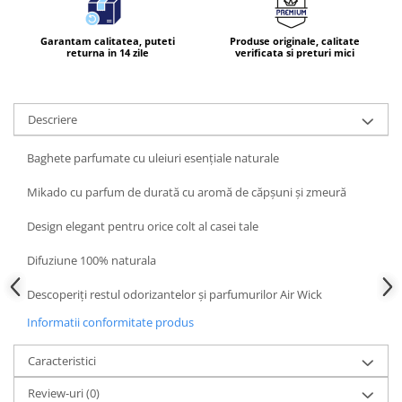
Produse pentru ras
Sapunuri
Garantam calitatea, puteti
Produse originale, calitate
Spuma de baie
returna in 14 zile
verificata si preturi mici
Ingrijirea parului
Balsam de par
Descriere
Fixativ si spuma de par
Masca & Gel de par
Baghete parfumate cu uleiuri esențiale naturale
Sampon
Mikado cu parfum de durată cu aromă de căpșuni și zmeură
Vopsea de par
Servetele Umede & Uscate
Design elegant pentru orice colt al casei tale
Ingrijire copii
Difuziune 100% naturala
Cosmetice copii
Descoperiți restul odorizantelor și parfumurilor Air Wick
Odorizante
Aer Conditionat
Informatii conformitate produs
Baie
Caracteristici
Camera
Review-uri
(0)