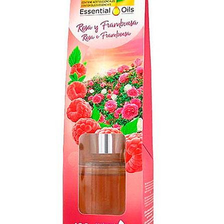
Apret & solutii speciale
Balsam rufe
Detergent lichid
Detergent pudra
Inalbitor
Parfum de rufe
Solutie de intretinere textile
Solutii de scos pete
Tablete & Capsule
Produse Dezinfectante-
Antibacteriene
Produse de uz casnic
Baie
Bucatarie
Combaterea Insectelor
Daunatoare