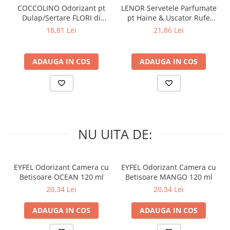
COCCOLINO Odorizant pt
LENOR Servetele Parfumate
Dulap/Sertare FLORI di
pt Haine & Uscator Rufe
PRIMAVERA 3 buc
SPRING AWAKENING 34 buc
18,81 Lei
21,86 Lei
ADAUGA IN COS
ADAUGA IN COS
NU UITA DE:
EYFEL Odorizant Camera cu
EYFEL Odorizant Camera cu
Betisoare OCEAN 120 ml
Betisoare MANGO 120 ml
20,34 Lei
20,34 Lei
ADAUGA IN COS
ADAUGA IN COS