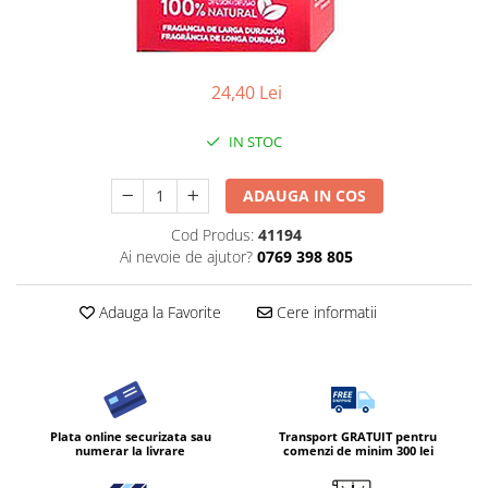
Diverse produse de uz casnic
Geamuri
24,40 Lei
Mobilier
Pardoseli
IN STOC
Saci Menajeri
ADAUGA IN COS
Servetele Umede Multisuprfete
Ingrijire Personala
Cod Produs:
41194
Ai nevoie de ajutor?
0769 398 805
Ingrijirea corpului
Bureti/Perie
Adauga la Favorite
Cere informatii
Crema
Deo Incaltaminte
Gel de dus
Igiena orala
Ingrijire intima
Plata online securizata sau
Transport GRATUIT pentru
numerar la livrare
comenzi de minim 300 lei
Lotiune de corp