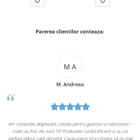
Parerea clientilor conteaza:
M A
M. Andreea
u
Am comandat degresant, soluție pentru geamuri și odorizante –
toate au fost de nota 10! Produsele curăță eficient și au un
ă
parfum plăcut care persistă. CasaLuna.ro m-a convins să nu mai