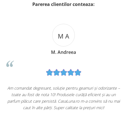
Parerea clientilor conteaza:
M A
M. Andreea
u
Am comandat degresant, soluție pentru geamuri și odorizante –
toate au fost de nota 10! Produsele curăță eficient și au un
ă
parfum plăcut care persistă. CasaLuna.ro m-a convins să nu mai
caut în alte părți. Super calitate la prețuri mici!