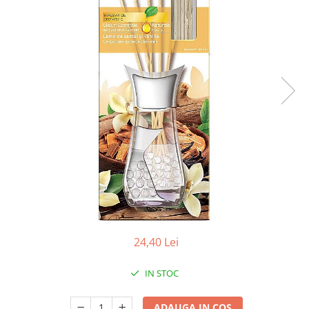
Apret & solutii speciale
Balsam rufe
Detergent lichid
Detergent pudra
Inalbitor
Parfum de rufe
Solutie de intretinere textile
Solutii de scos pete
Tablete & Capsule
Produse Dezinfectante-
Antibacteriene
Produse de uz casnic
24,40 Lei
Baie
Bucatarie
IN STOC
Combaterea Insectelor
Daunatoare
ADAUGA IN COS