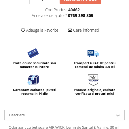
Diverse produse de uz casnic
Cod Produs:
40462
Ai nevoie de ajutor?
0769 398 805
Geamuri
Mobilier
Adauga la Favorite
Cere informatii
Pardoseli
Saci Menajeri
Servetele Umede Multisuprfete
Ingrijire Personala
Plata online securizata sau
Transport GRATUIT pentru
numerar la livrare
comenzi de minim 300 lei
Ingrijirea corpului
Bureti/Perie
Crema
Garantam calitatea, puteti
Produse originale, calitate
Deo Incaltaminte
returna in 14 zile
verificata si preturi mici
Gel de dus
Igiena orala
Ingrijire intima
Descriere
Lotiune de corp
Odorizant cu betisoare AIR WICK, Lemn de Santal & Vanilie, 30 ml