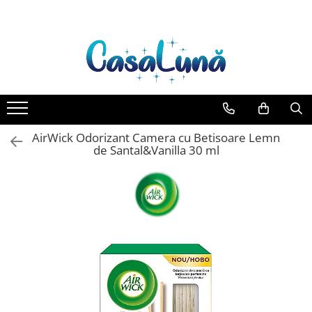
Toate Produsele
Gamma D'ORO
Gamma D'ORO Odorizant Cu
Betisoare 120 ml
EYFEL
AirWick Odorizant Camera cu Betisoare Lemn
EYFEL Odorizant Auto 10 ml
de Santal&Vanilla 30 ml
EYFEL Odorizant Camera cu
Betisoare 120 ml
EYFEL Spray Odorizant 400 ml
LORIS
LORIS Odorizant cu Betisoare 120
ml
Detergent Rufe
Anticalcar