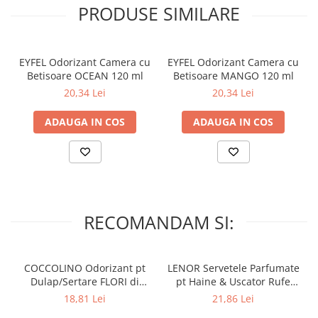
Lumanari Parfumate
naturala* si este infuzata cu Uleiuri Esentiale Naturale, special
PRODUSE SIMILARE
creata pentru a va aduce in casa experienta unui parfum
Masina
autentic.
Deodorante & Parfumuri
4 SAPTAMANI DE PARFUM AIR WICK
EYFEL Odorizant Camera cu
EYFEL Odorizant Camera cu
Parfumuri
Betisoare OCEAN 120 ml
Betisoare MANGO 120 ml
Odorizantul de camera cu betisoare parfumate Air Wick dureaza
Roll-on
20,34 Lei
20,34 Lei
pana la 4 saptamani. Intensitatea aromei poate fi reglata prin
Spray
numarul de betisoare de ratan folosite: cu cat mai multe
ADAUGA IN COS
ADAUGA IN COS
betisoare, cu atat mai intensa aroma.
Stick
Casete cadou
Pentru COPIL
Pentru EA
Pentru EL
RECOMANDAM SI:
Cosmetice Auto
Pet Shop
COCCOLINO Odorizant pt
LENOR Servetele Parfumate
Covoare & Tapiterii
Dulap/Sertare FLORI di
pt Haine & Uscator Rufe
PRIMAVERA 3 buc
SPRING AWAKENING 34 buc
18,81 Lei
21,86 Lei