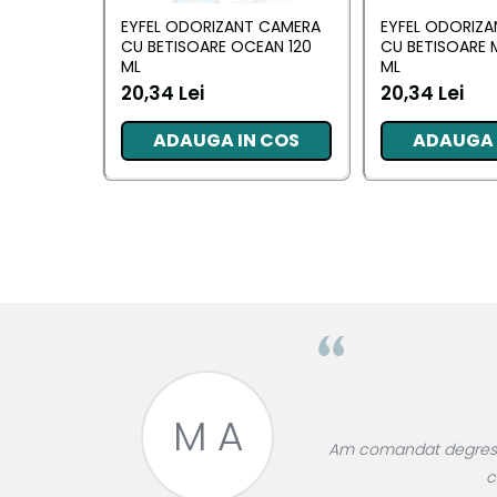
EYFEL ODORIZANT CAMERA
EYFEL ODORIZ
Pentru EA
CU BETISOARE OCEAN 120
CU BETISOARE 
Pentru EL
ML
ML
20,34 Lei
20,34 Lei
Cosmetice Auto
Pet Shop
ADAUGA IN COS
ADAUGA 
Covoare & Tapiterii
M A
roase divin,
Am comandat degresant
re!
c