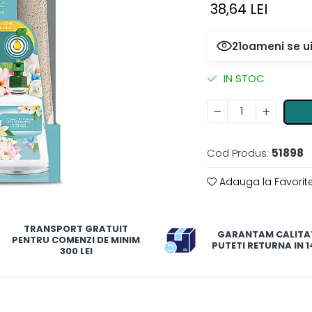
38,64 LEI
21
oameni se ui
IN STOC
Cod Produs:
51898
Adauga la Favorit
TRANSPORT GRATUIT
GARANTAM CALITA
PENTRU COMENZI DE MINIM
PUTETI RETURNA IN 14
300 LEI