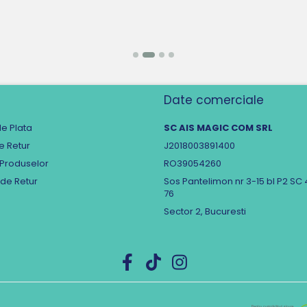
Date comerciale
e Plata
SC AIS MAGIC COM SRL
de Retur
J2018003891400
 Produselor
RO39054260
 de Retur
Sos Pantelimon nr 3-15 bl P2 SC 
76
Sector 2, Bucuresti