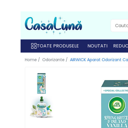
Toate Produsele
Gamma D'ORO
Gamma D'ORO
TOATE PRODUSELE
NOUTATI
REDUC
Gamma D'ORO Odorizant Cu
Home /
Odorizante /
AIRWICK Aparat Odorizant Ca
Betisoare 120 ml
EYFEL
EYFEL
EYFEL Odorizant Auto 10 ml
EYFEL Odorizant Camera cu
Betisoare 120 ml
EYFEL Spray Odorizant 400 ml