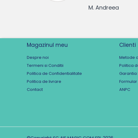
M. Andreea
Magazinul meu
Clienti
Despre noi
Metode d
Termeni si Conditii
Politica 
Politica de Confidentialitate
Garantia
Politica de livrare
Formular
Contact
ANPC