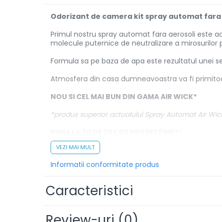
Solutii de scos pete
Odorizant de camera kit spray automat fara ae
Tablete & Capsule
Primul nostru spray automat fara aerosoli este ac
molecule puternice de neutralizare a mirosurilor
Produse Dezinfectante-
Antibacteriene
Formula sa pe baza de apa este rezultatul unei selec
Produse de uz casnic
Atmosfera din casa dumneavoastra va fi primitoa
Produse de uz casnic
NOU SI CEL MAI BUN DIN GAMA AIR WICK*
Baie
*produs superior actualului Spray Automat Air Wic
Bucatarie
PANA LA 70 DE ZILE DE PROSPETIME**
Combaterea Insectelor
VEZI MAI MULT
**la setarea minima a dispozitivului automat Air Wi
Daunatoare
Informatii conformitate produs
Diverse produse de uz casnic
24/7 PROSPETIME CONTINUA;
Geamuri
BRIZA DE PRIMAVARA SI VANILIE;
Caracteristici
SPRAY AUTOMAT FARA AEROSOLI;
Mobilier
APARAT + REZERVA + BATERII;
Pardoseli
Review-uri
(0)
INFUZAT CU ULEIURI ESENTIALE NATURALE;