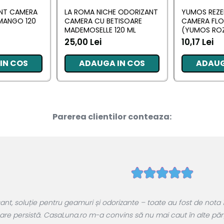
ANT CAMERA
LA ROMA NICHE ODORIZANT
YUMOS REZE
MANGO 120
CAMERA CU BETISOARE
CAMERA FL
MADEMOSELLE 120 ML
(YUMOS ROZ
25,00 Lei
10,17 Lei
IN COS
ADAUGA IN COS
ADAUG
Parerea clientilor conteaza:
, soluție pentru geamuri și odorizante – toate au fost de nota 1
are persistă. CasaLuna.ro m-a convins să nu mai caut în alte părți.