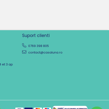
Suport clienti
0769 398 805
contact@casaluna.ro
4 et 3 ap