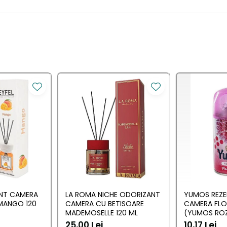
mului, in functie de preferinta.
prospetime, apasati pe partea superioara a dispozitivului.
i antispumant;
e de 50%;
nte de pornire.
consultare ulterioara.
ANT CAMERA
LA ROMA NICHE ODORIZANT
YUMOS REZE
MANGO 120
CAMERA CU BETISOARE
CAMERA FL
MADEMOSELLE 120 ML
(YUMOS ROZ
25,00 Lei
10,17 Lei