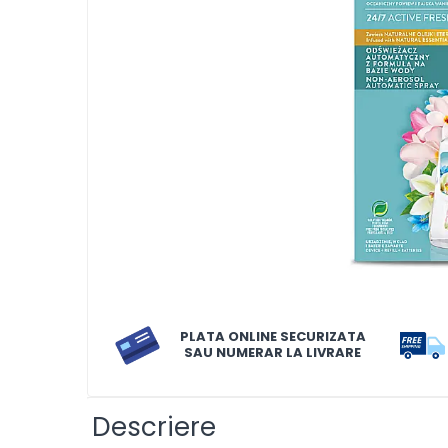
LORIS
LORIS
LORIS Odorizant cu Betisoare
120 ml
Detergent Rufe
Detergent Rufe
Anticalcar
Apret & solutii speciale
Balsam rufe
Detergent lichid
PLATA ONLINE SECURIZATA
Detergent pudra
SAU NUMERAR LA LIVRARE
Inalbitor
Parfum de rufe
Descriere
Solutie de intretinere textile