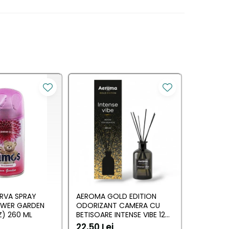
RVA SPRAY
AEROMA GOLD EDITION
EYFEL O
OWER GARDEN
ODORIZANT CAMERA CU
CU BETIS
) 260 ML
BETISOARE INTENSE VIBE 125
(ANTI TA
ML
22,50 Lei
20,34 L