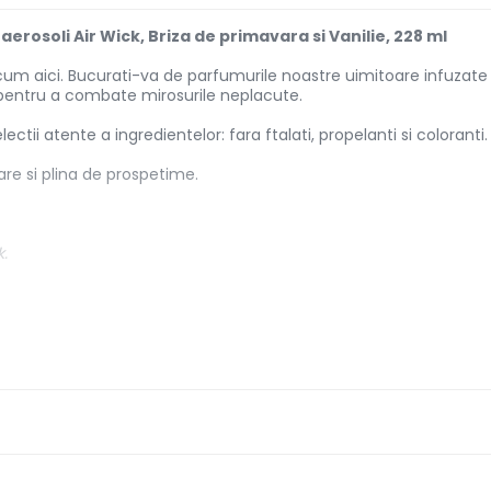
rosoli Air Wick, Briza de primavara si Vanilie, 228 ml
um aici. Bucurati-va de parfumurile noastre uimitoare infuzate c
 pentru a combate mirosurile neplacute.
tii atente a ingredientelor: fara ftalati, propelanti si coloranti.
re si plina de prospetime.
k.
ck.