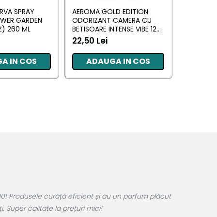
RVA SPRAY
AEROMA GOLD EDITION
EYFEL O
OWER GARDEN
ODORIZANT CAMERA CU
CU BETIS
) 260 ML
BETISOARE INTENSE VIBE 125
(ANTI TA
ML
22,50 Lei
20,34 L
A IN COS
ADAUGA IN COS
ADA
0! Produsele curăță eficient și au un parfum plăcut
 Super calitate la prețuri mici!