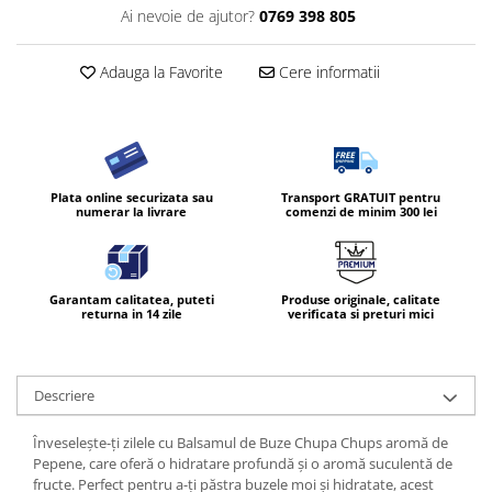
Ai nevoie de ajutor?
0769 398 805
Diverse produse de uz casnic
Geamuri
Adauga la Favorite
Cere informatii
Mobilier
Pardoseli
Saci Menajeri
Servetele Umede Multisuprfete
Plata online securizata sau
Transport GRATUIT pentru
numerar la livrare
comenzi de minim 300 lei
Ingrijire Personala
Ingrijirea corpului
Bureti/Perie
Garantam calitatea, puteti
Produse originale, calitate
returna in 14 zile
verificata si preturi mici
Crema
Deo Incaltaminte
Gel de dus
Descriere
Igiena orala
Ingrijire intima
Înveselește-ți zilele cu Balsamul de Buze Chupa Chups aromă de
Pepene, care oferă o hidratare profundă și o aromă suculentă de
Lotiune de corp
fructe. Perfect pentru a-ți păstra buzele moi și hidratate, acest