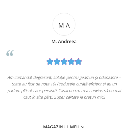
M A
M. Andreea
u
Am comandat degresant, soluție pentru geamuri și odorizante –
toate au fost de nota 10! Produsele curăță eficient și au un
ă
parfum plăcut care persistă. CasaLuna.ro m-a convins să nu mai
caut în alte părți. Super calitate la prețuri mici!
MAGAZINUL MEU