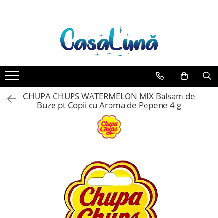
Toate Produsele
Gamma D'ORO
Gamma D'ORO Odorizant Cu
Betisoare 120 ml
EYFEL
CHUPA CHUPS WATERMELON MIX Balsam de
EYFEL Odorizant Auto 10 ml
Buze pt Copii cu Aroma de Pepene 4 g
EYFEL Odorizant Camera cu
Betisoare 120 ml
EYFEL Spray Odorizant 400 ml
LORIS
LORIS Odorizant cu Betisoare 120
ml
Detergent Rufe
Anticalcar