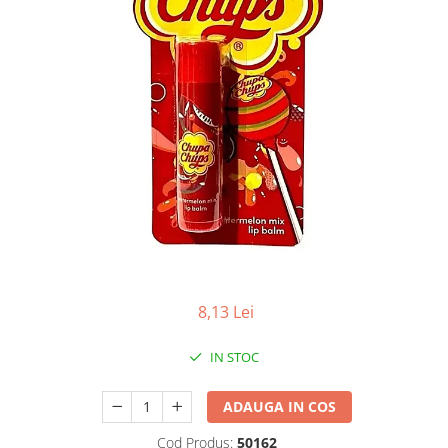
Apret & solutii speciale
Balsam rufe
Detergent lichid
Detergent pudra
Inalbitor
Parfum de rufe
Solutie de intretinere textile
Solutii de scos pete
Tablete & Capsule
Produse Dezinfectante-
Antibacteriene
8,13 Lei
Produse de uz casnic
IN STOC
Baie
Bucatarie
ADAUGA IN COS
Combaterea Insectelor
Cod Produs:
50162
Daunatoare